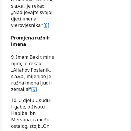
s.a.v.a., je rekao:
„Nadijevajte svojoj
djeci imena
vjerovjesnika!“
[8]
Promjena ružnih
imena
9. Imam Bakir, mir s
njim, je rekao:
„Allahov Poslanik,
s.a.v.a., mijenjao je
ružna imena ljudi i
zemalja!“
[9]
10. U djelu Usudu-
l-gabe, o životu
Habiba ibn
Mervana, između
ostalog, stoji: „On