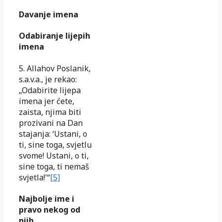
Davanje imena
Odabiranje lijepih
imena
5. Allahov Poslanik,
s.a.v.a., je rekao:
„Odabirite lijepa
imena jer ćete,
zaista, njima biti
prozivani na Dan
stajanja: ‘Ustani, o
ti, sine toga, svjetlu
svome! Ustani, o ti,
sine toga, ti nemaš
svjetla!'“
[5]
Najbolje ime i
pravo nekog od
njih