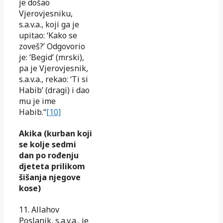
je došao
Vjerovjesniku,
s.a.v.a., koji ga je
upitao: ‘Kako se
zoveš?’ Odgovorio
je: ‘Begid’ (mrski),
pa je Vjerovjesnik,
s.a.v.a., rekao: ‘Ti si
Habib’ (dragi) i dao
mu je ime
Habib.“
[10]
Akika (kurban koji
se kolje sedmi
dan po rođenju
djeteta prilikom
šišanja njegove
kose)
11. Allahov
Poslanik, s.a.v.a., je