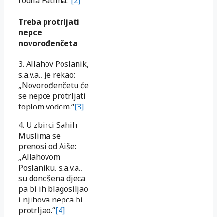
rodila Fatima.“
[2]
Treba protrljati
nepce
novorođenčeta
3. Allahov Poslanik,
s.a.v.a., je rekao:
„Novorođenčetu će
se nepce protrljati
toplom vodom.“
[3]
4. U zbirci Sahih
Muslima se
prenosi od Aiše:
„Allahovom
Poslaniku, s.a.v.a.,
su donošena djeca
pa bi ih blagosiljao
i njihova nepca bi
protrljao.“
[4]