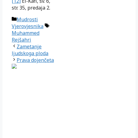
[12]
El-Kafi, sv. 6,
str. 35, predaja 2.
Kategorije
Mudrosti
Oznake
Vjerovjesnika
Muhammed
Rejšahri
Zametanje
ljudskoga ploda
Prava dojenčeta