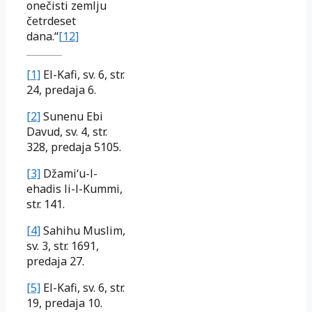
onečisti zemlju
četrdeset
dana.“
[12]
[1]
El-Kafi, sv. 6, str.
24, predaja 6.
[2]
Sunenu Ebi
Davud, sv. 4, str.
328, predaja 5105.
[3]
Džami‘u-l-
ehadis li-l-Kummi,
str. 141.
[4]
Sahihu Muslim,
sv. 3, str. 1691,
predaja 27.
[5]
El-Kafi, sv. 6, str.
19, predaja 10.