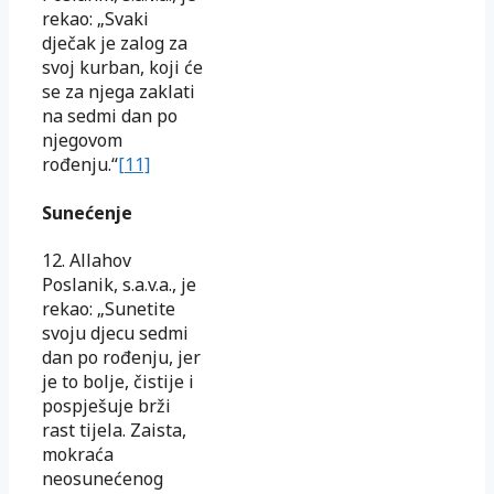
rekao: „Svaki
dječak je zalog za
svoj kurban, koji će
se za njega zaklati
na sedmi dan po
njegovom
rođenju.“
[11]
Sunećenje
12. Allahov
Poslanik, s.a.v.a., je
rekao: „Sunetite
svoju djecu sedmi
dan po rođenju, jer
je to bolje, čistije i
pospješuje brži
rast tijela. Zaista,
mokraća
neosunećenog