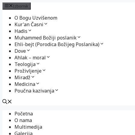
Izbornik
O Bogu Uzvišenom
Kur'an Časni
Hadis
Muhammed Božiji poslanik
Ehli-bejt (Porodica Božijeg Poslanika)
Dove
Ahlak – moral
Teologija
Proživljenje
Miradž
Medicina
Poučna kazivanja
Preskoči
Početna
na
O nama
sadržaj
Multimedija
Galerija