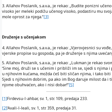
3. Allahov Poslanik, s.a.v.a., je rekao: „Budite ponizni učeno
visoko jer meleki podižu učenog visoko, podastiru mu svoja
mole oprost za njega.“
[3]
Druženje s učenjakom
4. Allahov Poslanik, s.a.v.a., je rekao: „Vjerovjesnici su vođ
vjerske propise su gospoda, pa je druženje s njima uvećanj
5. Allahov Poslanik, s.a.v.a., je rekao: „Lukman je rekao svo
‘Sine moj, druži se s učenim i približi im se, sjedi s njima i
u njihovim kućama, možda ćeš biti sličan njima, i tako biti 
Sjedi s njihovim dobrim, pa ako im Bog daruje milost da i t
njome obuhvaćen, ako i nisi dobar!“
[5]
[1]
Firdevsu-l-ahbar
, sv. 1, str. 109, predaja 233.
[2]
‘Avali-l-leali
, sv. 1, str. 359, predaja 31.