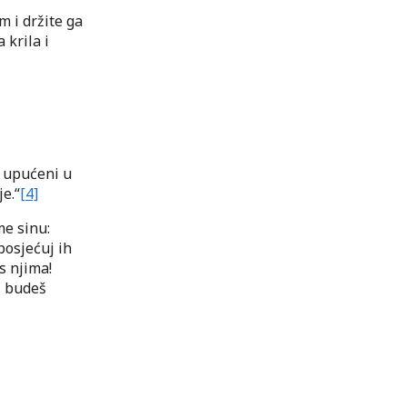
m i držite ga
 krila i
e, upućeni u
e.“
[4]
me sinu:
 posjećuj ih
s njima!
i budeš