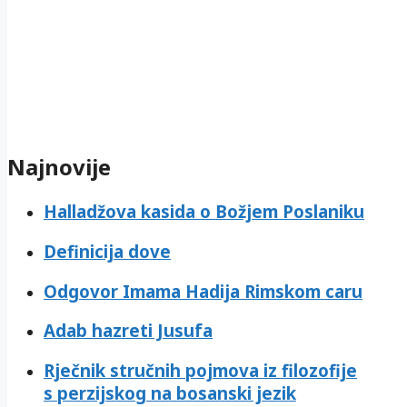
Najnovije
Halladžova kasida o Božjem Poslaniku
Definicija dove
Odgovor Imama Hadija Rimskom caru
Adab hazreti Jusufa
Rječnik stručnih pojmova iz filozofije
s perzijskog na bosanski jezik