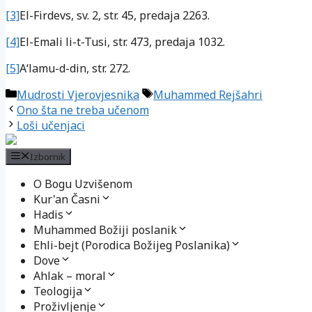
[3]
El-Firdevs
, sv. 2, str. 45, predaja 2263.
[4]
El-Emali li-t-Tusi
, str. 473, predaja 1032.
[5]
A‘lamu-d-din
, str. 272.
Kategorije
Oznake
Mudrosti Vjerovjesnika
Muhammed Rejšahri
Ono šta ne treba učenom
Loši učenjaci
Izbornik
O Bogu Uzvišenom
Kur'an Časni
Hadis
Muhammed Božiji poslanik
Ehli-bejt (Porodica Božijeg Poslanika)
Dove
Ahlak – moral
Teologija
Proživljenje