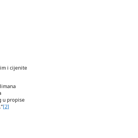
im i cijenite
uslimana
a
g u propise
.“
[2]