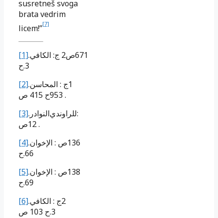
susretneš svoga
brata vedrim
[7]
licem!”
[1]
.
الكافي
:
ج
2
ص
671
ح
3.
[2]
.
المحاسن
:
ج
1
ص
415
ح
953
.
[3]
.
النوادر
للراوندي
:
ص
12
.
[4]
.
الإخوان
:
ص
136
ح
66.
[5]
.
الإخوان
:
ص
138
ح
69.
[6]
.
الكافي
:
ج
2
ص
103
ح
3.