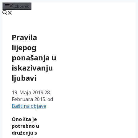
Izbornik
Preskoči
na
sadržaj
Pravila
lijepog
ponašanja u
iskazivanju
ljubavi
19. Maja 2019.
28.
Februara 2015.
od
Baština objave
Ono šta je
potrebno u
druženju s