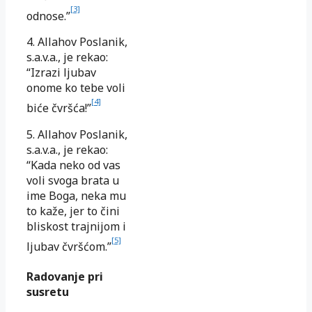
[3]
odnose.”
4. Allahov Poslanik,
s.a.v.a., je rekao:
“Izrazi ljubav
onome ko tebe voli
[4]
biće čvršća!”
5. Allahov Poslanik,
s.a.v.a., je rekao:
“Kada neko od vas
voli svoga brata u
ime Boga, neka mu
to kaže, jer to čini
bliskost trajnijom i
[5]
ljubav čvršćom.”
Radovanje pri
susretu