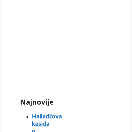
Najnovije
Halladžova
kasida
o