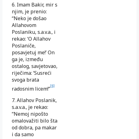
6. Imam Bakir, mir s
njim, je prenio:
“Neko je došao
Allahovom
Poslaniku, s.a.v.a., i
rekao: ‘O Allahov
Poslaniče,
posavjetuj me!’ On
ga je, između
ostalog, savjetovao,
riječima: ‘Susreći
svoga brata
[6]
radosnim licem!”
7. Allahov Poslanik,
s.a.v.a., je rekao:
“Nemoj nipošto
omalovažiti bilo šta
od dobra, pa makar
i da samo