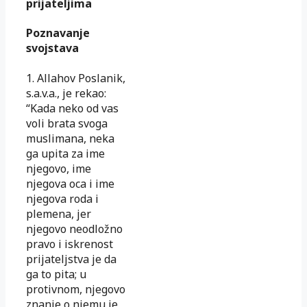
prijateljima
Poznavanje
svojstava
1. Allahov Poslanik,
s.a.v.a., je rekao:
“Kada neko od vas
voli brata svoga
muslimana, neka
ga upita za ime
njegovo, ime
njegova oca i ime
njegova roda i
plemena, jer
njegovo neodložno
pravo i iskrenost
prijateljstva je da
ga to pita; u
protivnom, njegovo
znanje o njemu je