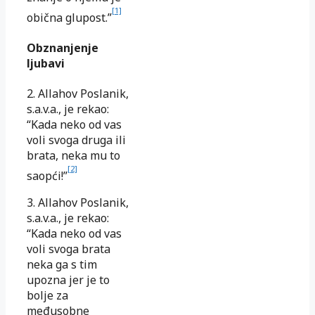
[1]
obična glupost.”
Obznanjenje
ljubavi
2. Allahov Poslanik,
s.a.v.a., je rekao:
“Kada neko od vas
voli svoga druga ili
brata, neka mu to
[2]
saopći!”
3. Allahov Poslanik,
s.a.v.a., je rekao:
“Kada neko od vas
voli svoga brata
neka ga s tim
upozna jer je to
bolje za
međusobne