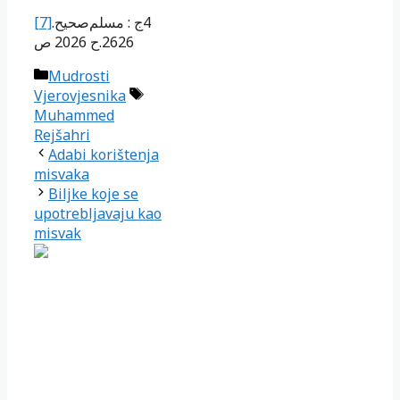
[7]
.
صحيح
مسلم
:
ج
4
ص
2026
ح
2626.
Kategorije
Mudrosti
Oznake
Vjerovjesnika
Muhammed
Rejšahri
Adabi korištenja
misvaka
Biljke koje se
upotrebljavaju kao
misvak