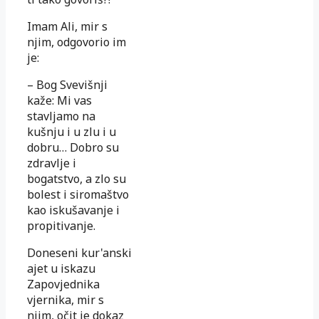
Imam Ali, mir s
njim, odgovorio im
je:
– Bog Svevišnji
kaže: Mi vas
stavljamo na
kušnju i u zlu i u
dobru… Dobro su
zdravlje i
bogatstvo, a zlo su
bolest i siromaštvo
kao iskušavanje i
propitivanje.
Doneseni kur'anski
ajet u iskazu
Zapovjednika
vjernika, mir s
njim, očit je dokaz