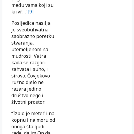
među vama koji su
krivi!…”
[9]
Posljedica nasilja
je sveobuhvatna,
saobrazno poretku
stvaranja,
utemeljenom na
mudrosti. Vatra
kada se razgori
zahvata i suho, i
sirovo. Čovjekovo
ružno djelo ne
razara jedino
društvo nego i
životni prostor:
“Izbio je metež i na
kopnu i na moru od
onoga šta ljudi
rade, da im On da