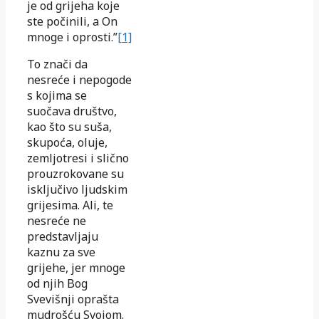
je od grijeha koje
ste počinili, a On
mnoge i oprosti.”
[1]
To znači da
nesreće i nepogode
s kojima se
suočava društvo,
kao što su suša,
skupoća, oluje,
zemljotresi i slično
prouzrokovane su
isključivo ljudskim
grijesima. Ali, te
nesreće ne
predstavljaju
kaznu za sve
grijehe, jer mnoge
od njih Bog
Svevišnji oprašta
mudrošću Svojom.