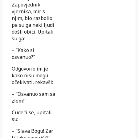
Zapovjednik
vjernika, mir s
njim, bio razbolio
pa su ga neki ljudi
došli obići. Upitali
su ga:
– “Kako si
osvanuo?”
Odgovorio im je
kako nisu mogli
očekivati, rekavši:
– “Osvanuo sam sa
zlom!”
Čudeći se, upitali
su:
– “Slava Bogu! Zar
ti tako govoriš?!”