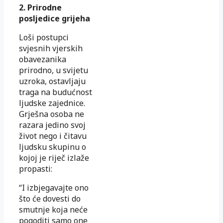
2. Prirodne
posljedice grijeha
Loši postupci
svjesnih vjerskih
obavezanika
prirodno, u svijetu
uzroka, ostavljaju
traga na budućnost
ljudske zajednice.
Grješna osoba ne
razara jedino svoj
život nego i čitavu
ljudsku skupinu o
kojoj je riječ izlaže
propasti:
“I izbjegavajte ono
što će dovesti do
smutnje koja neće
pogoditi samo one