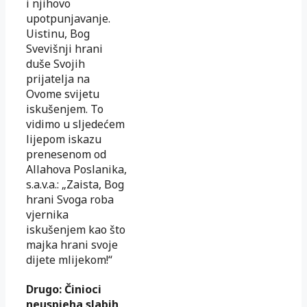
i njihovo
upotpunjavanje.
Uistinu, Bog
Svevišnji hrani
duše Svojih
prijatelja na
Ovome svijetu
iskušenjem. To
vidimo u sljedećem
lijepom iskazu
prenesenom od
Allahova Poslanika,
s.a.v.a.: „Zaista, Bog
hrani Svoga roba
vjernika
iskušenjem kao što
majka hrani svoje
dijete mlijekom!“
Drugo: Činioci
neuspjeha slabih