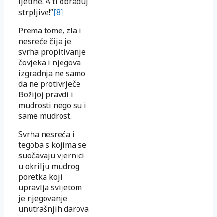
ljetine. A ti obraduj
strpljive!”
[8]
Prema tome, zla i
nesreće čija je
svrha propitivanje
čovjeka i njegova
izgradnja ne samo
da ne protivrječe
Božijoj pravdi i
mudrosti nego su i
same mudrost.
Svrha nesreća i
tegoba s kojima se
suočavaju vjernici
u okrilju mudrog
poretka koji
upravlja svijetom
je njegovanje
unutrašnjih darova