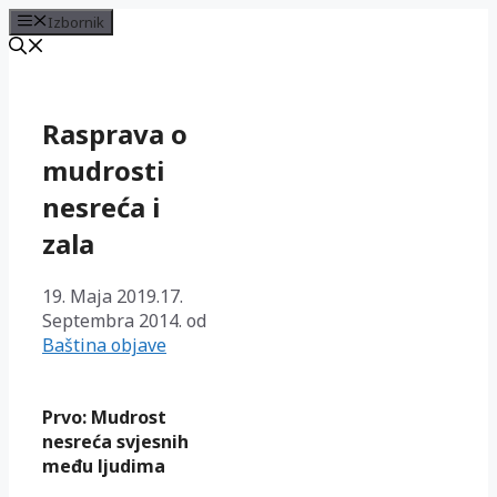
Izbornik
Preskoči
na
sadržaj
Rasprava o
mudrosti
nesreća i
zala
19. Maja 2019.
17.
Septembra 2014.
od
Baština objave
Prvo: Mudrost
nesreća svjesnih
među ljudima