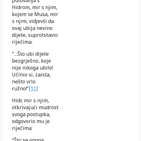
putovanja s
Hidrom, mir s njim,
kojem se Musa, mir
s njim, vidjevši da
ovaj ubija nevino
dijete, suprotstavio
riječima:
“…Što ubi dijete
bezgrješno, koje
nije nikoga ubilo!
Učinio si, zaista,
nešto vrlo
ružno!”
[11]
Hidr, mir s njim,
otkrivajući mudrost
svoga postupka,
odgovorio mu je
riječima:
“Što se onoga