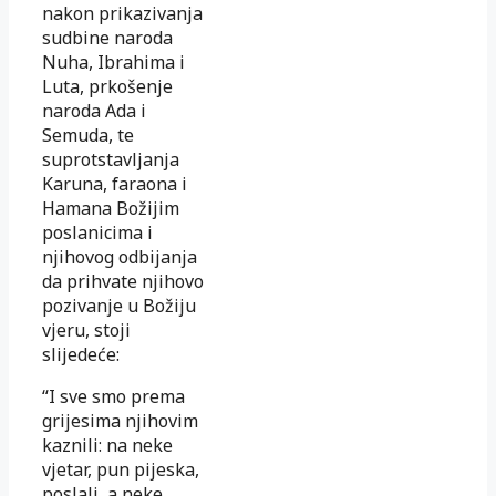
nakon prikazivanja
sudbine naroda
Nuha, Ibrahima i
Luta, prkošenje
naroda Ada i
Semuda, te
suprotstavljanja
Karuna, faraona i
Hamana Božijim
poslanicima i
njihovog odbijanja
da prihvate njihovo
pozivanje u Božiju
vjeru, stoji
slijedeće:
“I sve smo prema
grijesima njihovim
kaznili: na neke
vjetar, pun pijeska,
poslali, a neke