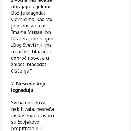
životne nesreće se
ubrajaju u goleme
Božije blagodati
vjernicima, kao što
je preneseno od
Imama Musaa ibn
Džafera, mir s njim:
„Bog Svevišnji ima
u radosti blagodat
dobročinstvo, a u
žalosti blagodat
čišćenja.“
2. Nesreće koje
izgrađuju
Svrha i mudrost
nekih zala, nesreća
i iskušenja u životu
su čovjekovo
propitivanje i