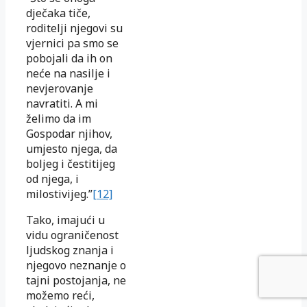
dječaka tiče,
roditelji njegovi su
vjernici pa smo se
pobojali da ih on
neće na nasilje i
nevjerovanje
navratiti. A mi
želimo da im
Gospodar njihov,
umjesto njega, da
boljeg i čestitijeg
od njega, i
milostivijeg.”
[12]
Tako, imajući u
vidu ograničenost
ljudskog znanja i
njegovo neznanje o
tajni postojanja, ne
možemo reći,