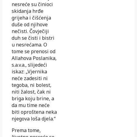
nesreće su činioci
skidanja hrđe
grijeha i čišćenja
duše od njihove
nečisti. Čovječiji
duh se čisti i bistri
u nesrećama. O
tome se prenosi od
Allahova Poslanika,
s.a.v.a., slijedeći
iskaz: „Vjernika
neće zadesiti ni
tegoba, ni bolest,
niti žalost, čak ni
briga koju brine, a
da mu time neće
biti oproštena neka
njegova loša djela.“
Prema tome,