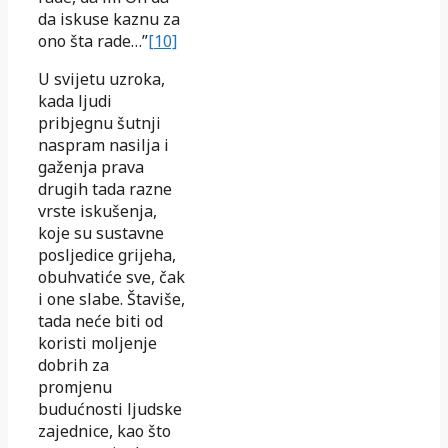
da iskuse kaznu za
ono šta rade…”
[10]
U svijetu uzroka,
kada ljudi
pribjegnu šutnji
naspram nasilja i
gaženja prava
drugih tada razne
vrste iskušenja,
koje su sustavne
posljedice grijeha,
obuhvatiće sve, čak
i one slabe. Štaviše,
tada neće biti od
koristi moljenje
dobrih za
promjenu
budućnosti ljudske
zajednice, kao što