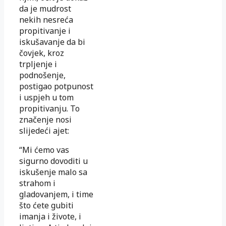
da je mudrost
nekih nesreća
propitivanje i
iskušavanje da bi
čovjek, kroz
trpljenje i
podnošenje,
postigao potpunost
i uspjeh u tom
propitivanju. To
značenje nosi
slijedeći ajet:
“Mi ćemo vas
sigurno dovoditi u
iskušenje malo sa
strahom i
gladovanjem, i time
što ćete gubiti
imanja i živote, i