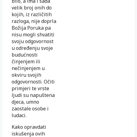
bilo, a ima i sada
velik broj onih do
kojih, iz različitih
razloga, nije doprla
Božija Poruka pa
nisu mogli shvatiti
svoju odgovornost
u određenju svoje
budućnosti
činjenjem ili
nečinjenjem u
okviru svojih
odgovornosti. Očiti
primjeri te vrste
ljudi su napuštena
djeca, umno
zaostale osobe i
ludaci.
Kako opravdati
iskušenja ovih