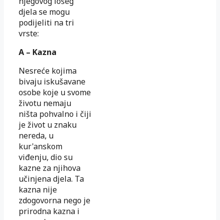
njegovog lošeg
djela se mogu
podijeliti na tri
vrste:
A – Kazna
Nesreće kojima
bivaju iskušavane
osobe koje u svome
životu nemaju
ništa pohvalno i čiji
je život u znaku
nereda, u
kur'anskom
viđenju, dio su
kazne za njihova
učinjena djela. Ta
kazna nije
zdogovorna nego je
prirodna kazna i