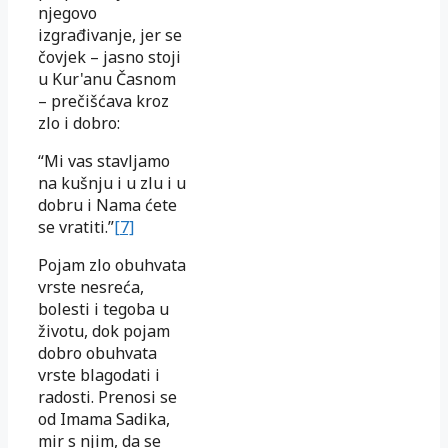
njegovo
izgrađivanje, jer se
čovjek – jasno stoji
u Kur'anu Časnom
– prečišćava kroz
zlo i dobro:
“Mi vas stavljamo
na kušnju i u zlu i u
dobru i Nama ćete
se vratiti.”
[7]
Pojam zlo obuhvata
vrste nesreća,
bolesti i tegoba u
životu, dok pojam
dobro obuhvata
vrste blagodati i
radosti. Prenosi se
od Imama Sadika,
mir s njim, da se