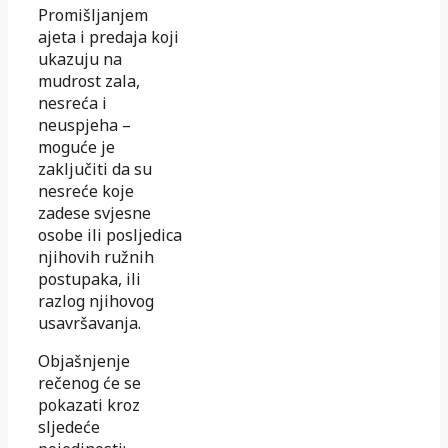
Promišljanjem
ajeta i predaja koji
ukazuju na
mudrost zala,
nesreća i
neuspjeha –
moguće je
zaključiti da su
nesreće koje
zadese svjesne
osobe ili posljedica
njihovih ružnih
postupaka, ili
razlog njihovog
usavršavanja.
Objašnjenje
rečenog će se
pokazati kroz
sljedeće