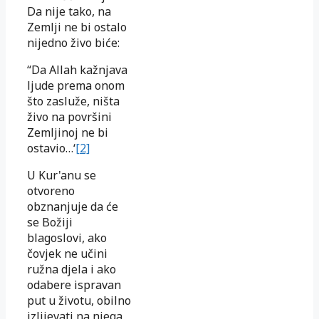
Da nije tako, na
Zemlji ne bi ostalo
nijedno živo biće:
“Da Allah kažnjava
ljude prema onom
što zasluže, ništa
živo na površini
Zemljinoj ne bi
ostavio…‘
[2]
U Kur'anu se
otvoreno
obznanjuje da će
se Božiji
blagoslovi, ako
čovjek ne učini
ružna djela i ako
odabere ispravan
put u životu, obilno
izlijevati na njega