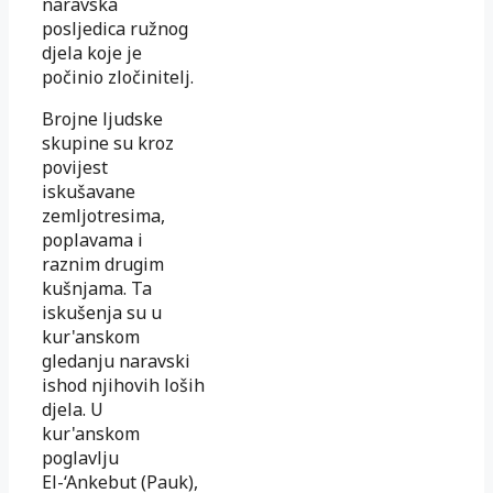
naravska
posljedica ružnog
djela koje je
počinio zločinitelj.
Brojne ljudske
skupine su kroz
povijest
iskušavane
zemljotresima,
poplavama i
raznim drugim
kušnjama. Ta
iskušenja su u
kur'anskom
gledanju naravski
ishod njihovih loših
djela. U
kur'anskom
poglavlju
El-‘Ankebut (Pauk),