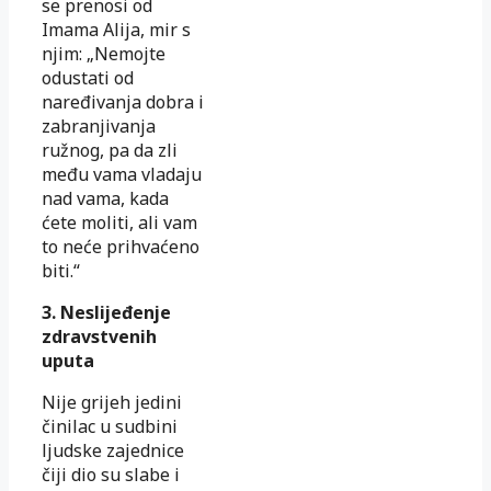
se prenosi od
Imama Alija, mir s
njim: „Nemojte
odustati od
naređivanja dobra i
zabranjivanja
ružnog, pa da zli
među vama vladaju
nad vama, kada
ćete moliti, ali vam
to neće prihvaćeno
biti.“
3. Neslijeđenje
zdravstvenih
uputa
Nije grijeh jedini
činilac u sudbini
ljudske zajednice
čiji dio su slabe i