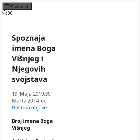
Izbornik
Preskoči
na
sadržaj
Spoznaja
imena Boga
Višnjeg i
Njegovih
svojstava
19. Maja 2019.
30.
Marta 2014.
od
Baština objave
Broj imena Boga
Višnjeg