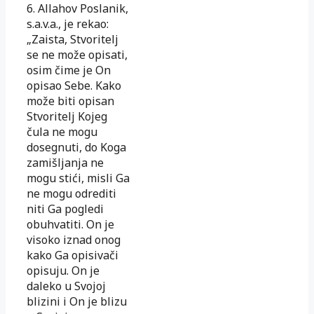
6. Allahov Poslanik,
s.a.v.a., je rekao:
„Zaista, Stvoritelj
se ne može opisati,
osim čime je On
opisao Sebe. Kako
može biti opisan
Stvoritelj Kojeg
čula ne mogu
dosegnuti, do Koga
zamišljanja ne
mogu stići, misli Ga
ne mogu odrediti
niti Ga pogledi
obuhvatiti. On je
visoko iznad onog
kako Ga opisivači
opisuju. On je
daleko u Svojoj
blizini i On je blizu