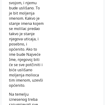
svojom, i njemu
bude uslišano. To
je bit moljenja
imenom. Kakvo je
stanje imena kojem
se molilac predao
takvo je stanje
njegova uticaja, i
posebno, i
općenito. Ako to
ime bude Najveće
Ime, njegovoj biti
će se sve potčiniti i
biće uslišano
moljenja molioca
tim imenom, uzevši
općenito.
Na temelju
iznesenog treba
razumijevati sve