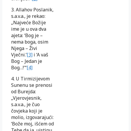
3. Allahov Poslanik,
s.a.v.a., je rekao:
„Najveće Božije
ime je u ova dva
ajeta: ‘Bog je –
nema boga, osim
Njega – Živi
Vječni.’
[3]
i ‘A vaš
Bog – Jedan je
Bog…!'“
[4]
4. U Tirmizijevom
Sunenu se prenosi
od Burejda:
„Vjerovjesnik,
s.a.v.a., je čuo
čovjeka koji je
molio, izgovarajući:
‘Bože moj, išćem od
Tebe da ja, uistinu,