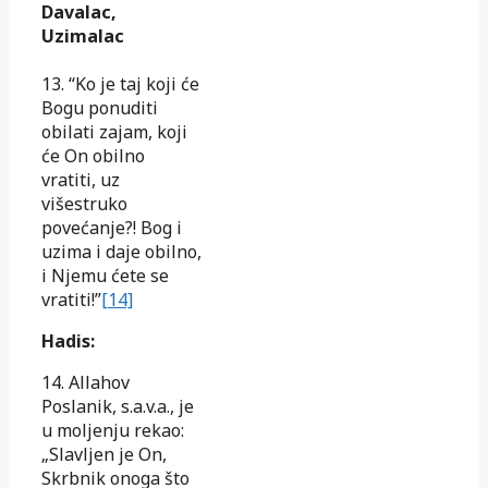
Davalac,
Uzimalac
13. “Ko je taj koji će
Bogu ponuditi
obilati zajam, koji
će On obilno
vratiti, uz
višestruko
povećanje?! Bog i
uzima i daje obilno,
i Njemu ćete se
vratiti!”
[14]
Hadis:
14. Allahov
Poslanik, s.a.v.a., je
u moljenju rekao:
„Slavljen je On,
Skrbnik onoga što