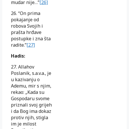
mudar nije…”
[26]
26. “On prima
pokajanje od
robova Svojih i
prašta hrđave
postupke i zna šta
radite.”
[27]
Hadis:
27. Allahov
Poslanik, s.a.v.a., je
u kazivanju o
Ademu, mir s njim,
rekao: „Kada su
Gospodaru svome
priznali svoj grijeh
i da Bog ima dokaz
protiv njih, stigla
im je milost