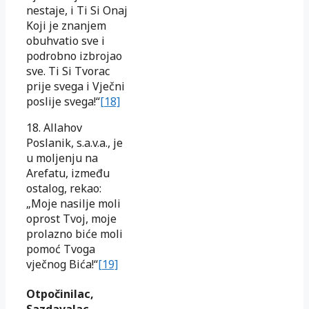
nestaje, i Ti Si Onaj
Koji je znanjem
obuhvatio sve i
podrobno izbrojao
sve. Ti Si Tvorac
prije svega i Vječni
poslije svega!“
[18]
18. Allahov
Poslanik, s.a.v.a., je
u moljenju na
Arefatu, između
ostalog, rekao:
„Moje nasilje moli
oprost Tvoj, moje
prolazno biće moli
pomoć Tvoga
vječnog Bića!“
[19]
Otpočinilac,