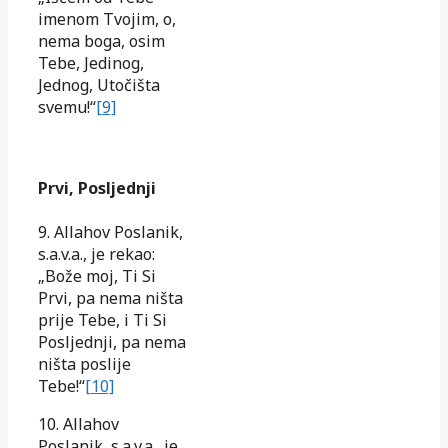
imenom Tvojim, o,
nema boga, osim
Tebe, Jedinog,
Jednog, Utočišta
svemu!“
[9]
Prvi, Posljednji
9. Allahov Poslanik,
s.a.v.a., je rekao:
„Bože moj, Ti Si
Prvi, pa nema ništa
prije Tebe, i Ti Si
Posljednji, pa nema
ništa poslije
Tebe!“
[10]
10. Allahov
Poslanik, s.a.v.a., je