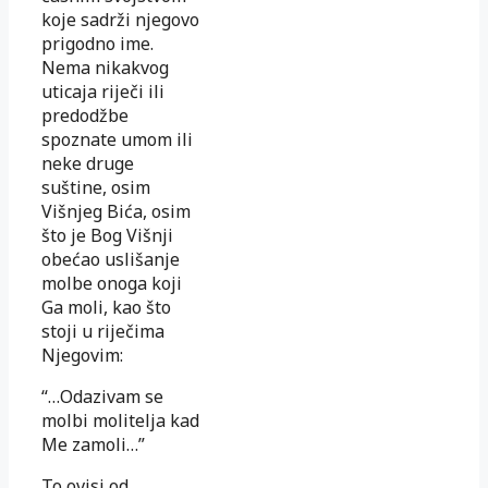
koje sadrži njegovo
prigodno ime.
Nema nikakvog
uticaja riječi ili
predodžbe
spoznate umom ili
neke druge
suštine, osim
Višnjeg Bića, osim
što je Bog Višnji
obećao uslišanje
molbe onoga koji
Ga moli, kao što
stoji u riječima
Njegovim:
“…Odazivam se
molbi molitelja kad
Me zamoli…”
To ovisi od