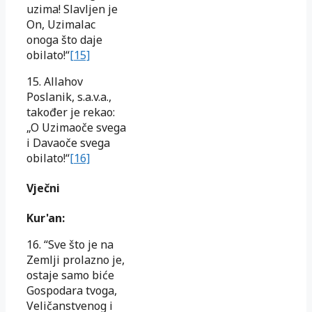
uzima! Slavljen je
On, Uzimalac
onoga što daje
obilato!“
[15]
15. Allahov
Poslanik, s.a.v.a.,
također je rekao:
„O Uzimaoče svega
i Davaoče svega
obilato!“
[16]
Vječni
Kur'an:
16. “Sve što je na
Zemlji prolazno je,
ostaje samo biće
Gospodara tvoga,
Veličanstvenog i