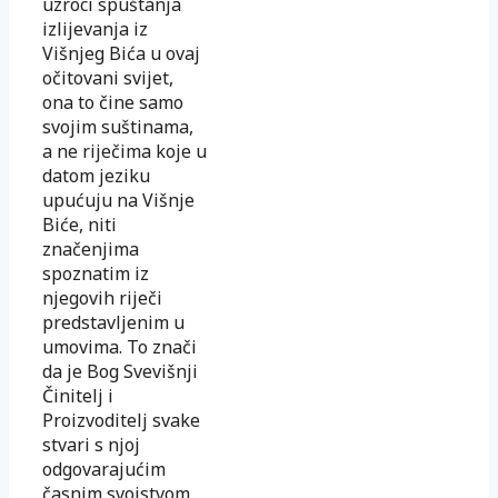
uzroci spuštanja
izlijevanja iz
Višnjeg Bića u ovaj
očitovani svijet,
ona to čine samo
svojim suštinama,
a ne riječima koje u
datom jeziku
upućuju na Višnje
Biće, niti
značenjima
spoznatim iz
njegovih riječi
predstavljenim u
umovima. To znači
da je Bog Svevišnji
Činitelj i
Proizvoditelj svake
stvari s njoj
odgovarajućim
časnim svojstvom