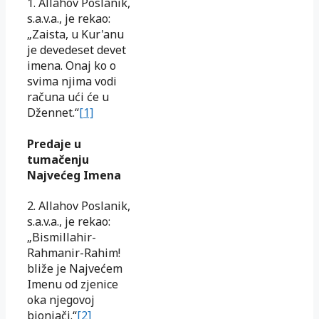
1. Allahov Poslanik,
s.a.v.a., je rekao:
„Zaista, u Kur'anu
je devedeset devet
imena. Onaj ko o
svima njima vodi
računa ući će u
Džennet.“
[1]
Predaje u
tumačenju
Najvećeg Imena
2. Allahov Poslanik,
s.a.v.a., je rekao:
„Bismillahir-
Rahmanir-Rahim!
bliže je Najvećem
Imenu od zjenice
oka njegovoj
bionjači.“
[2]