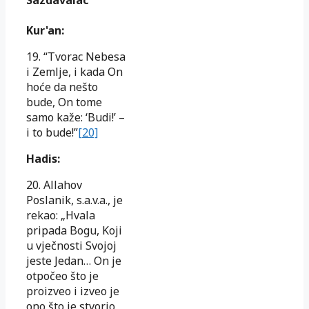
Sazdavalac
Kur'an:
19. “Tvorac Nebesa
i Zemlje, i kada On
hoće da nešto
bude, On tome
samo kaže: ‘Budi!’ –
i to bude!”
[20]
Hadis:
20. Allahov
Poslanik, s.a.v.a., je
rekao: „Hvala
pripada Bogu, Koji
u vječnosti Svojoj
jeste Jedan… On je
otpočeo što je
proizveo i izveo je
ono što je stvorio