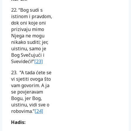
22. “Bog sudi s
istinom i pravdom,
dok oni koje oni
prizivaju mimo
Njega ne mogu
nikako suditi; jer,
uistinu, samo je
Bog Svečujući i
Svevideći!”
[23]
23. “A tada ćete se
vi sjetiti ovoga što
vam govorim. A ja
se povjeravam
Bogu, jer Bog,
uistinu, vidi sve o
robovima.”
[24]
Hadis: