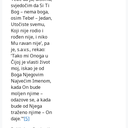
svjedočim da Si Ti
Bog – nema boga,
osim Tebe! – Jedan,
Utočiste svemu,
Koji nije rodio i
rođen nije, i niko
Mu ravan nije’, pa
je, s.a.v.s., rekao:
‘Tako mi Onoga u
Čijoj je vlasti život
moj, iskao je od
Boga Njegovim
Najvećim Imenom,
kada On bude
moljen njime –
odazove se, a kada
bude od Njega
traženo njime – On
daje.'“
[5]