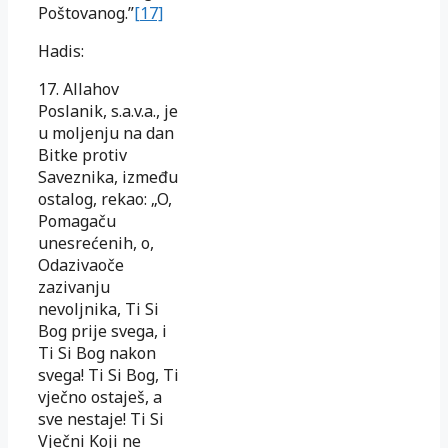
Poštovanog.”
[17]
Hadis:
17. Allahov
Poslanik, s.a.v.a., je
u moljenju na dan
Bitke protiv
Saveznika, između
ostalog, rekao: „O,
Pomagaču
unesrećenih, o,
Odazivaoče
zazivanju
nevoljnika, Ti Si
Bog prije svega, i
Ti Si Bog nakon
svega! Ti Si Bog, Ti
vječno ostaješ, a
sve nestaje! Ti Si
Vječni Koji ne