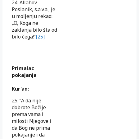
24. Allahov
Poslanik, s.a.v.a., je
u moljenju rekao:
„O, Koga ne
zaklanja bilo šta od
bilo čega!“
[25]
Primalac
pokajanja
Kur'an:
25. “A da nije
dobrote Božije
prema vama i
milosti Njegove i
da Bog ne prima
pokajanje i da