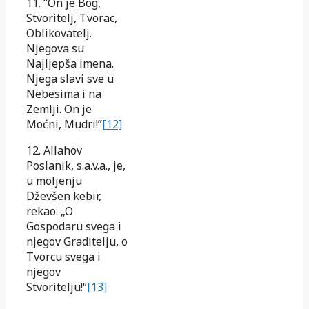
11. “On je Bog,
Stvoritelj, Tvorac,
Oblikovatelj.
Njegova su
Najljepša imena.
Njega slavi sve u
Nebesima i na
Zemlji. On je
Moćni, Mudri!”
[12]
12. Allahov
Poslanik, s.a.v.a., je,
u moljenju
Dževšen kebir,
rekao: „O
Gospodaru svega i
njegov Graditelju, o
Tvorcu svega i
njegov
Stvoritelju!“
[13]