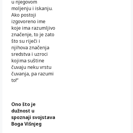
u njegovom
moljenju i iskanju.
Ako postoji
izgovoreno ime
koje ima razumljivo
značenje, to je zato
što su riječi i
njihova značenja
sredstva i uzroci
kojima suštine
čuvaju neku vrstu
čuvanja, pa razumi
to!“
Ono što je
dužnost u
spoznaji svojstava
Boga Višnjeg