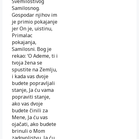
Svemilostivog
Samilosnog.
Gospodar njihov im
je primio pokajanje
jer On je, uistinu,
Primalac
pokajanja,
Samilosni. Bog je
rekao: ‘O Ademe, ti i
tvoja žena se
spustite na Zemlju,
i kada vas dvoje
budete popravljali
stanje, Ja ću vama
popraviti stanje,
ako vas dvoje
budete činili za
Mene, Ja ću vas
ojačati, ako budete
brinuli o Mom
zadovoljstvu, Ja ću