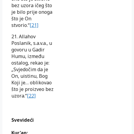
bez uzora ičeg što
je bilo prije onoga
što je On
stvorio.“
[21]
21. Allahov
Poslanik, s.a.v.a., u
govoru u Gadir
Humu, između
ostalog, rekao je:
„Svjedočim da je
On, uistinu, Bog
Koji je… oblikovao
što je proizveo bez
uzora.“
[22]
Svevideći
Kur'an: