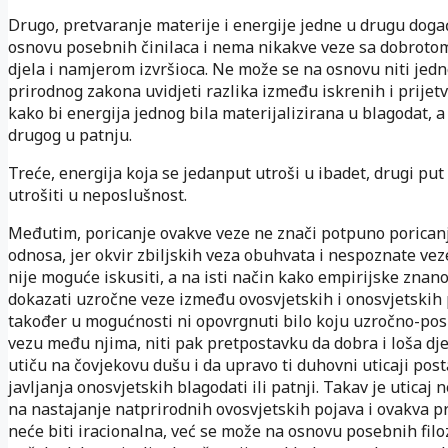
Drugo, pretvaranje materije i energije jedne u drugu doga
osnovu posebnih činilaca i nema nikakve veze sa dobrotom
djela i namjerom izvršioca. Ne može se na osnovu niti jed
prirodnog zakona uvidjeti razlika između iskrenih i prijetv
kako bi energija jednog bila materijalizirana u blagodat, a
drugog u patnju.
Treće, energija koja se jedanput utroši u ibadet, drugi pu
utrošiti u neposlušnost.
Međutim, poricanje ovakve veze ne znači potpuno porican
odnosa, jer okvir zbiljskih veza obuhvata i nespoznate veze
nije moguće iskusiti, a na isti način kako empirijske znan
dokazati uzročne veze između ovosvjetskih i onosvjetskih 
također u mogućnosti ni opovrgnuti bilo koju uzročno-pos
vezu među njima, niti pak pretpostavku da dobra i loša dje
utiču na čovjekovu dušu i da upravo ti duhovni uticaji post
javljanja onosvjetskih blagodati ili patnji. Takav je uticaj 
na nastajanje natprirodnih ovosvjetskih pojava i ovakva 
neće biti iracionalna, već se može na osnovu posebnih filo