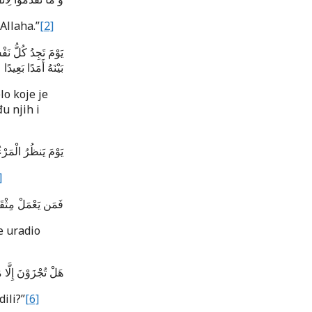
Allaha.”
[2]
يَوْمَ تَجِدُ كُلُّ نَ
بَيْنَهُ أَمَدًا بَعِيدًا
o koje je
u njih i
يَوْمَ يَنظُرُ الْمَرْء
]
فَمَن يَعْمَلْ مِثْقَالَ ذَرَّةٍ خَيْرًا يَرَ
e uradio
هَلْ تُجْزَوْنَ إِلَّا 
dili?”
[6]