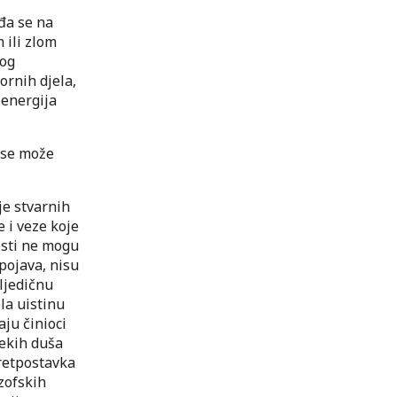
đa se na
 ili zlom
nog
ornih djela,
 energija
t se može
je stvarnih
 i veze koje
osti ne mogu
pojava, nisu
ljedičnu
la uistinu
aju činioci
nekih duša
pretpostavka
zofskih