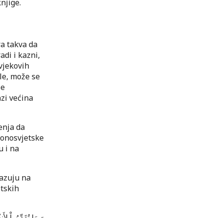
njige.
ra takva da
di i kazni,
vjekovih
le, može se
će
zi većina
enja da
e onosvjetske
u i na
kazuju na
etskih
وَ مَا تُقَدِّمُواْ لِ