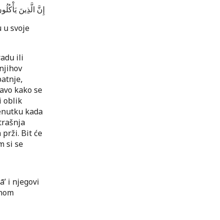
إِنَّ الَّذِينَ يَأْكُلُ
u u svoje
adu ili
 njihov
patnje,
ravo kako se
i oblik
renutku kada
trašnja
prži. Bit će
m si se
’ i njegovi
snom