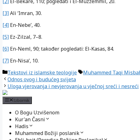
[2]
El-Bekare, 110; pogledati i El-Muzzemmil, 20.
[3]
Ali ‘Imran, 30.
[4]
En-Nebe’, 40.
[5]
Ez-Zilzal, 7–8.
[6]
En-Neml, 90; također pogledati: El-Kasas, 84.
[7]
En-Nisa’, 10.
Kategorije
Oznake
Tekstovi iz islamske teologije
Muhammed Taqi Misbah
Odnos ovog i budućeg svijeta
Uloga vjerovanja i nevjerovanja u vječnoj sreći i nesreći
Izbornik
O Bogu Uzvišenom
Kur'an Časni
Hadis
Muhammed Božiji poslanik