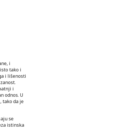
ne, i
isto tako i
a i lišenosti
ezanost.
atnji i
an odnos. U
 tako da je
aju se
eza istinska