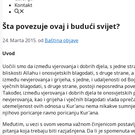
Kontakt
Šta povezuje ovaj i budući svijet?
24. Marta 2015.
od
Baština objave
Uvod
Uočili smo da između vjerovanja i dobrih djela, s jedne stra
bliskosti Allahu i onosvjetskih blagodati, s druge strane, a 
između nevjerovanja i grijeha, s jedne, i udaljenosti od Bog
vječnih blagodati, s druge strane, postoji neposredna pov
Također, između vjerovanja i dobrih djela te onosvjetskih p
nevjerovanja, kao i grijeha i vječnih blagodati vlada opreč
utemeljenost ovih odnosa u Kur'anu nema nikakve sumnje,
njihovo poricanje ravno poricanju Kur'ana.
Međutim, u vezi s ovom veoma važnom činjenicom postavlj
pitanja koja trebaju biti razjašnjena. Da li je spomenuta v