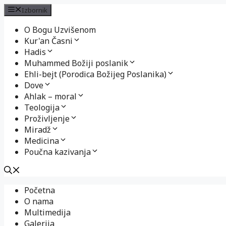
Izbornik
O Bogu Uzvišenom
Kur'an Časni
Hadis
Muhammed Božiji poslanik
Ehli-bejt (Porodica Božijeg Poslanika)
Dove
Ahlak – moral
Teologija
Proživljenje
Miradž
Medicina
Poučna kazivanja
Preskoči
Početna
na
O nama
sadržaj
Multimedija
Galerija