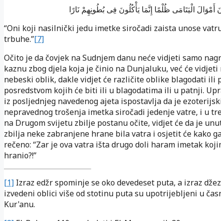
ونَ أَمْوَالَ الْيَتَامَى ظُلْمًا إِنَّمَا يَأْكُلُونَ فِى بُطُونِهِمْ نَارًا
“Oni koji nasilnički jedu imetke siročadi zaista unose vatr
trbuhe.”
[7]
Očito je da čovjek na Sudnjem danu neće vidjeti samo nagr
kaznu zbog djela koja je činio na Dunjaluku, već će vidjeti
nebeski oblik, dakle vidjet će različite oblike blagodati ili 
posredstvom kojih će biti ili u blagodatima ili u patnji. Up
iz posljednjeg navedenog ajeta ispostavlja da je ezoterijsk
nepravednog trošenja imetka siročadi jedenje vatre, i u t
na Drugom svijetu zbilje postanu očite, vidjet će da je unu
zbilja neke zabranjene hrane bila vatra i osjetit će kako ga 
rečeno: “Zar je ova vatra išta drugo doli haram imetak koji
hranio?!”
[1]
Izraz edžr spominje se oko devedeset puta, a izraz džezā
izvedeni oblici više od stotinu puta su upotrijebljeni u ča
Kur'anu.