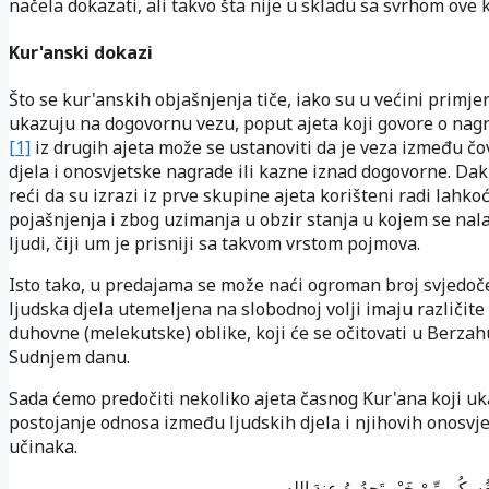
načela dokazati, ali takvo šta nije u skladu sa svrhom ove k
Kur'anski dokazi
Što se kur'anskih objašnjenja tiče, iako su u većini primje
ukazuju na dogovornu vezu, poput ajeta koji govore o nagra
[1]
iz drugih ajeta može se ustanoviti da je veza između čo
djela i onosvjetske nagrade ili kazne iznad dogovorne. Dak
reći da su izrazi iz prve skupine ajeta korišteni radi lahko
pojašnjenja i zbog uzimanja u obzir stanja u kojem se nala
ljudi, čiji um je prisniji sa takvom vrstom pojmova.
Isto tako, u predajama se može naći ogroman broj svjedoč
ljudska djela utemeljena na slobodnoj volji imaju različit
duhovne (melekutske) oblike, koji će se očitovati u Berzah
Sudnjem danu.
Sada ćemo predočiti nekoliko ajeta časnog Kur'ana koji u
postojanje odnosa između ljudskih djela i njihovih onosvj
učinaka.
أَنفُسِكُم مِّنْ خَيْرٍ تَجِدُوهُ عِندَ اللهِ