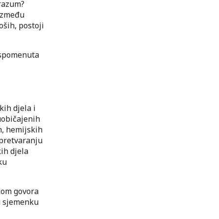
orazum?
 između
oših, postoji
a spomenuta
ih djela i
uobičajenih
h, hemijskih
 pretvaranju
ih djela
iku
ikom govora
 u sjemenku