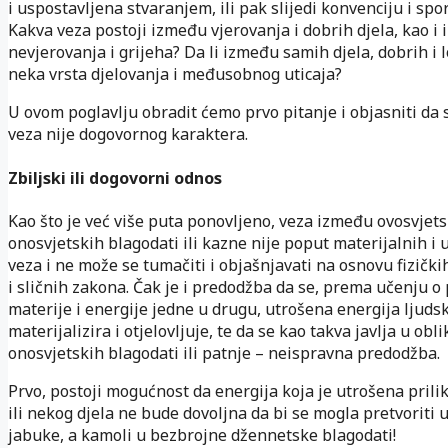
i uspostavljena stvaranjem, ili pak slijedi konvenciju i sp
Kakva veza postoji između vjerovanja i dobrih djela, kao i
nevjerovanja i grijeha? Da li između samih djela, dobrih i l
neka vrsta djelovanja i međusobnog uticaja?
U ovom poglavlju obradit ćemo prvo pitanje i objasniti d
veza nije dogovornog karaktera.
Zbiljski ili dogovorni odnos
Kao što je već više puta ponovljeno, veza između ovosvjetsk
onosvjetskih blagodati ili kazne nije poput materijalnih i 
veza i ne može se tumačiti i objašnjavati na osnovu fizički
i sličnih zakona. Čak je i predodžba da se, prema učenju o
materije i energije jedne u drugu, utrošena energija ljudsk
materijalizira i otjelovljuje, te da se kao takva javlja u obl
onosvjetskih blagodati ili patnje – neispravna predodžba.
Prvo, postoji mogućnost da energija koja je utrošena pril
ili nekog djela ne bude dovoljna da bi se mogla pretvoriti
jabuke, a kamoli u bezbrojne džennetske blagodati!