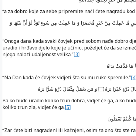
“a za dobro koje za sebe pripremite naći ćete nagradu kod 
فْسٍ مَّا عَمِلَتْ مِنْ خَيْرٍ مُّحْضَرًا وَ مَا عَمِلَتْ مِن سُوءٍ تَوَدُّ لَوْ أَنَّ بَيْنَهَا وَ
“Onoga dana kada svaki čovjek pred sobom nađe dobro djel
uradio i hrđavo djelo koje je učinio, poželjet će da se izmeđ
njega nalazi udaljenost velika.”
[3]
ُ مَا قَدَّمَتْ يَدَاهُ
“Na Dan kada će čovjek vidjeti šta su mu ruke spremile.”
[4
هُ ۝ وَ مَن يَعْمَلْ مِثْقَالَ ذَرَّةٍ شَرًّا يَرَهُ
Pa ko bude uradio koliko trun dobra, vidjet će ga, a ko bud
koliko trun zla, vidjet će ga.
[5]
مَا كُنتُمْ تَعْمَلُونَ
“Zar ćete biti nagrađeni ili kažnjeni, osim za ono što ste ra