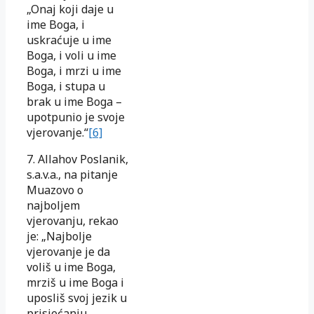
„Onaj koji daje u
ime Boga, i
uskraćuje u ime
Boga, i voli u ime
Boga, i mrzi u ime
Boga, i stupa u
brak u ime Boga –
upotpunio je svoje
vjerovanje.“
[6]
7. Allahov Poslanik,
s.a.v.a., na pitanje
Muazovo o
najboljem
vjerovanju, rekao
je: „Najbolje
vjerovanje je da
voliš u ime Boga,
mrziš u ime Boga i
uposliš svoj jezik u
prisjećanju