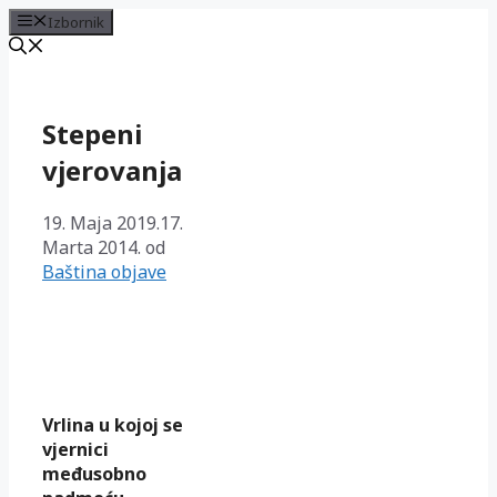
Izbornik
Preskoči
na
sadržaj
Stepeni
vjerovanja
19. Maja 2019.
17.
Marta 2014.
od
Baština objave
Vrlina u kojoj se
vjernici
međusobno