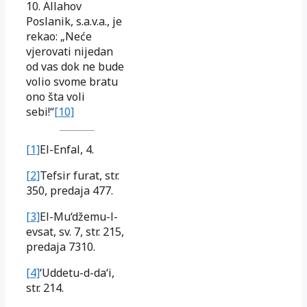
10. Allahov
Poslanik, s.a.v.a., je
rekao: „Neće
vjerovati nijedan
od vas dok ne bude
volio svome bratu
ono šta voli
sebi!“
[10]
[1]
El-Enfal
, 4.
[2]
Tefsir furat
, str.
350, predaja 477.
[3]
El-Mu‘džemu-l-
evsat
, sv. 7, str. 215,
predaja 7310.
[4]
‘Uddetu-d-da‘i
,
str. 214.