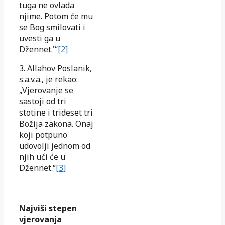
tuga ne ovlada
njime. Potom će mu
se Bog smilovati i
uvesti ga u
Džennet.'“
[2]
3. Allahov Poslanik,
s.a.v.a., je rekao:
„Vjerovanje se
sastoji od tri
stotine i trideset tri
Božija zakona. Onaj
koji potpuno
udovolji jednom od
njih ući će u
Džennet.“
[3]
Najviši stepen
vjerovanja