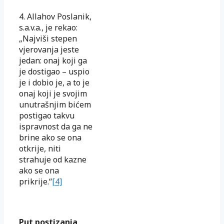
4. Allahov Poslanik,
s.a.v.a., je rekao:
„Najviši stepen
vjerovanja jeste
jedan: onaj koji ga
je dostigao – uspio
je i dobio je, a to je
onaj koji je svojim
unutrašnjim bićem
postigao takvu
ispravnost da ga ne
brine ako se ona
otkrije, niti
strahuje od kazne
ako se ona
prikrije.“
[4]
Put postizanja