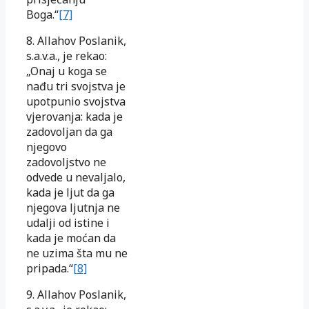
Boga.“
[7]
8. Allahov Poslanik,
s.a.v.a., je rekao:
„Onaj u koga se
nađu tri svojstva je
upotpunio svojstva
vjerovanja: kada je
zadovoljan da ga
njegovo
zadovoljstvo ne
odvede u nevaljalo,
kada je ljut da ga
njegova ljutnja ne
udalji od istine i
kada je moćan da
ne uzima šta mu ne
pripada.“
[8]
9. Allahov Poslanik,