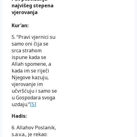
najvišeg stepena
vjerovanja
Kur'an:
5. “Pravi vjernici su
samo oni čija se
srca strahom
ispune kada se
Allah spomene, a
kada im se riječi
Njegove kazuju,
vjerovanje im
učvršćuju i samo se
u Gospodara svoga
uzdaju.”
[5]
Hadis:
6. Allahov Poslanik,
s.a.v.a., je rekao: