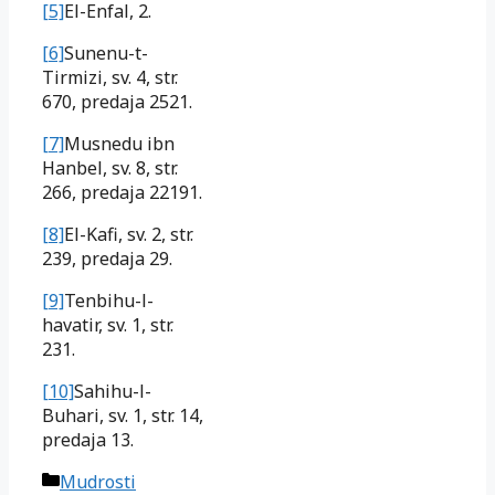
[5]
El-Enfal
, 2.
[6]
Sunenu-t-
Tirmizi
, sv. 4, str.
670, predaja 2521.
[7]
Musnedu ibn
Hanbel
, sv. 8, str.
266, predaja 22191.
[8]
El-Kafi
, sv. 2, str.
239, predaja 29.
[9]
Tenbihu-l-
havatir
, sv. 1, str.
231.
[10]
Sahihu-l-
Buhari
, sv. 1, str. 14,
predaja 13.
Kategorije
Mudrosti