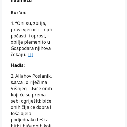
nadmeću
Kur'an:
1. “Oni su, zbilja,
pravi vjernici – njih
počasti, i oprost, i
obilje plemenito u
Gospodara njihova
čekaju.”
[1]
Hadis:
2. Allahov Poslanik,
s.a.v.a., o riječima
Višnjeg: …Biće onih
koji će se prema
sebi ogriješiti; biće
onih čija će dobra i
loša djela
podjednako teška
biti; i biće onih koji