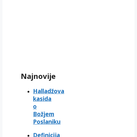
Najnovije
Halladžova
kasida
o
Božjem
Poslaniku
Definicija