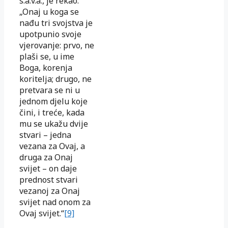
s.a.v.a., je rekao:
„Onaj u koga se
nađu tri svojstva je
upotpunio svoje
vjerovanje: prvo, ne
plaši se, u ime
Boga, korenja
koritelja; drugo, ne
pretvara se ni u
jednom djelu koje
čini, i treće, kada
mu se ukažu dvije
stvari – jedna
vezana za Ovaj, a
druga za Onaj
svijet – on daje
prednost stvari
vezanoj za Onaj
svijet nad onom za
Ovaj svijet.“
[9]