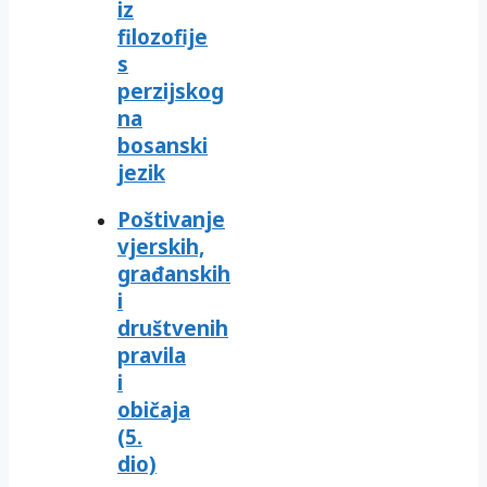
iz
filozofije
s
perzijskog
na
bosanski
jezik
Poštivanje
vjerskih,
građanskih
i
društvenih
pravila
i
običaja
(5.
dio)