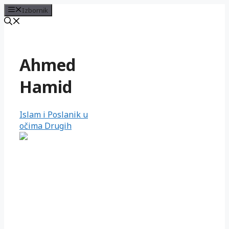
Izbornik
Preskoči
na
sadržaj
Ahmed
Hamid
Islam i Poslanik u
očima Drugih