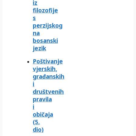
iz
filozofije
s
perzijskog
na
bosanski
jezik
Poštivanje
vjerskih,
građanskih
i
društvenih
pravila
i
običaja
(5.
dio)