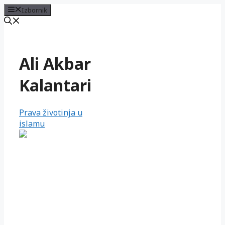
Izbornik
Preskoči
na
sadržaj
Ali Akbar
Kalantari
Prava životinja u
islamu