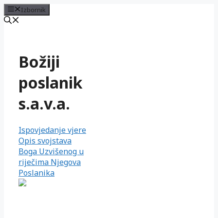
Izbornik
Preskoči
na
sadržaj
Božiji
poslanik
s.a.v.a.
Ispovjedanje vjere
Opis svojstava
Boga Uzvišenog u
riječima Njegova
Poslanika