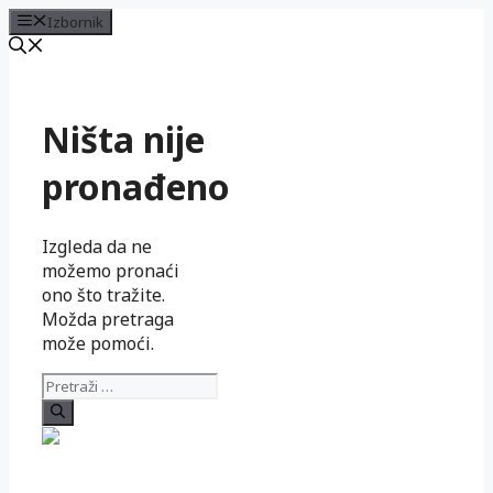
Izbornik
Preskoči
na
sadržaj
Ništa nije
pronađeno
Izgleda da ne
možemo pronaći
ono što tražite.
Možda pretraga
može pomoći.
Pretraži: