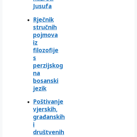
Jusufa
Rječnik
stručnih
pojmova
iz
filozofije
s
perzijskog
na
bosanski
jezik
Poštivanje
vjerskih,
građanskih
i
društvenih