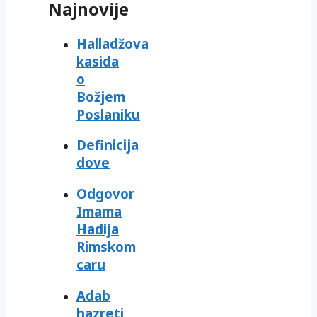
Najnovije
Halladžova
kasida
o
Božjem
Poslaniku
Definicija
dove
Odgovor
Imama
Hadija
Rimskom
caru
Adab
hazreti