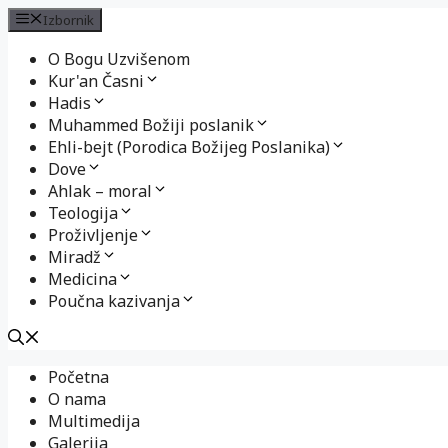
Izbornik
O Bogu Uzvišenom
Kur'an Časni
Hadis
Muhammed Božiji poslanik
Ehli-bejt (Porodica Božijeg Poslanika)
Dove
Ahlak – moral
Teologija
Proživljenje
Miradž
Medicina
Poučna kazivanja
Preskoči
Početna
na
O nama
sadržaj
Multimedija
Galerija