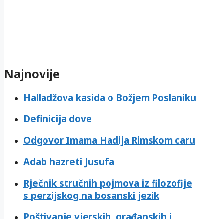
Najnovije
Halladžova kasida o Božjem Poslaniku
Definicija dove
Odgovor Imama Hadija Rimskom caru
Adab hazreti Jusufa
Rječnik stručnih pojmova iz filozofije
s perzijskog na bosanski jezik
Poštivanje vjerskih, građanskih i