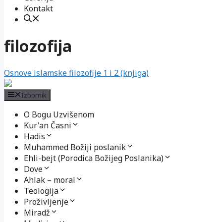
Kontakt
filozofija
Osnove islamske filozofije 1 i 2 (knjiga)
Izbornik
O Bogu Uzvišenom
Kur'an Časni
Hadis
Muhammed Božiji poslanik
Ehli-bejt (Porodica Božijeg Poslanika)
Dove
Ahlak – moral
Teologija
Proživljenje
Miradž