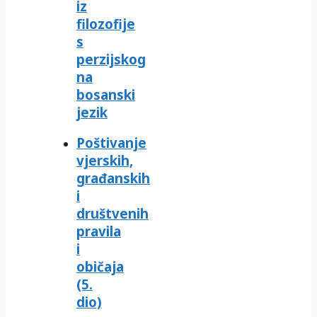
iz
filozofije
s
perzijskog
na
bosanski
jezik
Poštivanje
vjerskih,
građanskih
i
društvenih
pravila
i
običaja
(5.
dio)