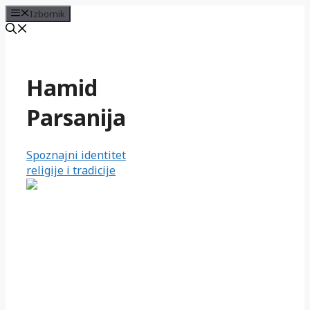
Izbornik
Preskoči
na
sadržaj
Hamid
Parsanija
Spoznajni identitet
religije i tradicije