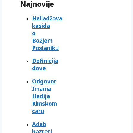
Najnovije
Halladžova
kasida
o
Božjem
Poslaniku
Definicija
dove
Odgovor
Imama
Hadija
Rimskom
caru
Adab
hazreti