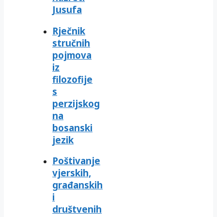
Jusufa
Rječnik
stručnih
pojmova
iz
filozofije
s
perzijskog
na
bosanski
jezik
Poštivanje
vjerskih,
građanskih
i
društvenih