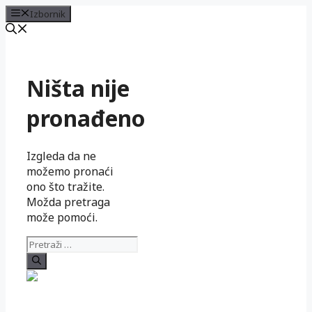
Izbornik
Preskoči
na
sadržaj
Ništa nije
pronađeno
Izgleda da ne
možemo pronaći
ono što tražite.
Možda pretraga
može pomoći.
Pretraži: