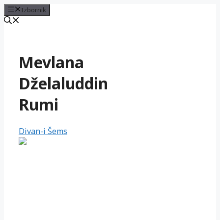
Izbornik
Preskoči
na
sadržaj
Mevlana
Dželaluddin
Rumi
Divan-i Šems