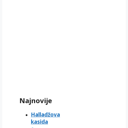
Najnovije
Halladžova
kasida