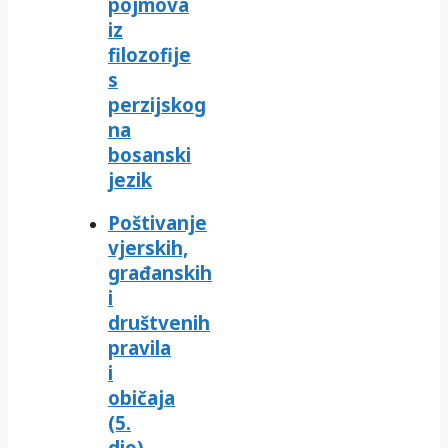
pojmova
iz
filozofije
s
perzijskog
na
bosanski
jezik
Poštivanje
vjerskih,
građanskih
i
društvenih
pravila
i
običaja
(5.
dio)