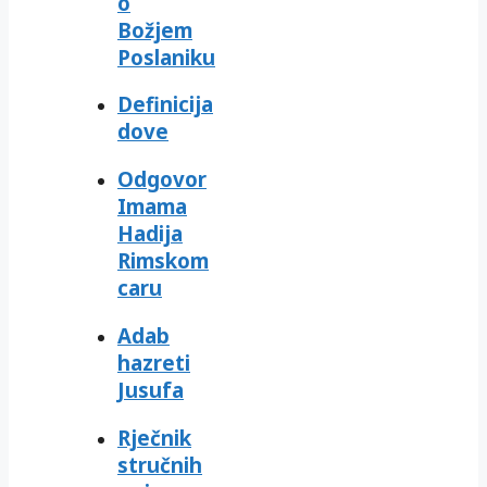
o
Božjem
Poslaniku
Definicija
dove
Odgovor
Imama
Hadija
Rimskom
caru
Adab
hazreti
Jusufa
Rječnik
stručnih