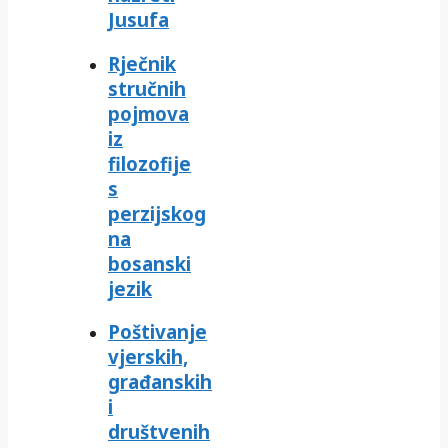
Jusufa
Rječnik
stručnih
pojmova
iz
filozofije
s
perzijskog
na
bosanski
jezik
Poštivanje
vjerskih,
građanskih
i
društvenih