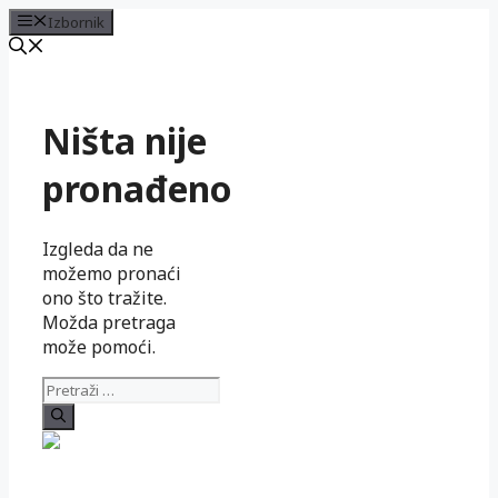
Izbornik
Preskoči
na
sadržaj
Ništa nije
pronađeno
Izgleda da ne
možemo pronaći
ono što tražite.
Možda pretraga
može pomoći.
Pretraži: