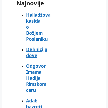
Najnovije
Halladžova
kasida
o
Božjem
Poslaniku
Definicija
dove
Odgovor
Imama
Hadija
Rimskom
caru
Adab
hazreti