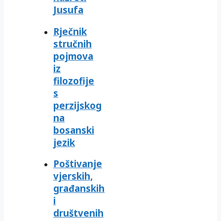
Jusufa
Rječnik
stručnih
pojmova
iz
filozofije
s
perzijskog
na
bosanski
jezik
Poštivanje
vjerskih,
građanskih
i
društvenih