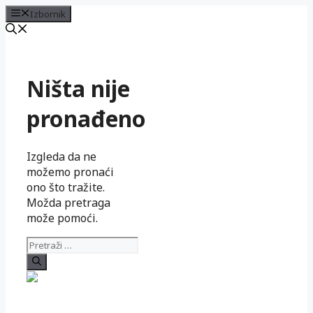
Izbornik
Preskoči
na
sadržaj
Ništa nije
pronađeno
Izgleda da ne
možemo pronaći
ono što tražite.
Možda pretraga
može pomoći.
Pretraži: