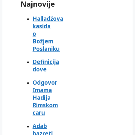
Najnovije
Halladžova
kasida
o
Božjem
Poslaniku
Definicija
dove
Odgovor
Imama
Hadija
Rimskom
caru
Adab
hazreti