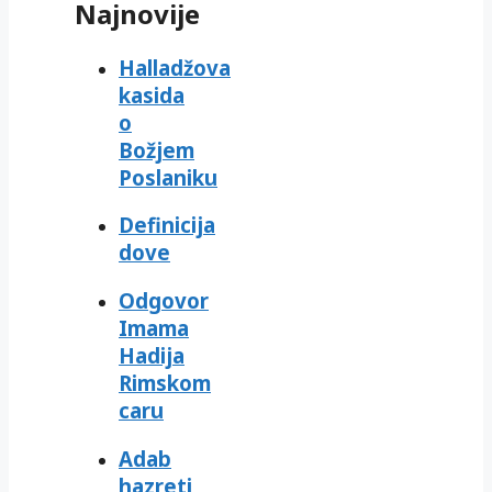
Najnovije
Halladžova
kasida
o
Božjem
Poslaniku
Definicija
dove
Odgovor
Imama
Hadija
Rimskom
caru
Adab
hazreti