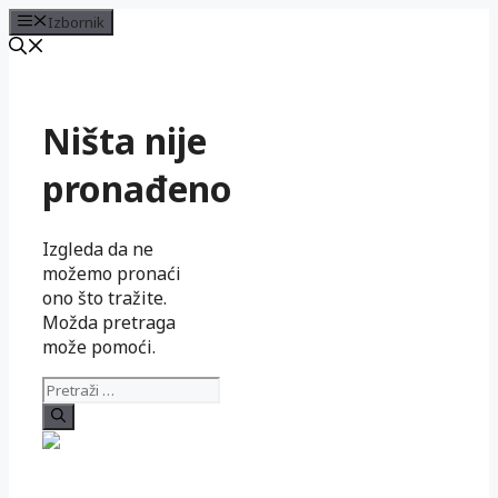
Izbornik
Preskoči
na
sadržaj
Ništa nije
pronađeno
Izgleda da ne
možemo pronaći
ono što tražite.
Možda pretraga
može pomoći.
Pretraži: