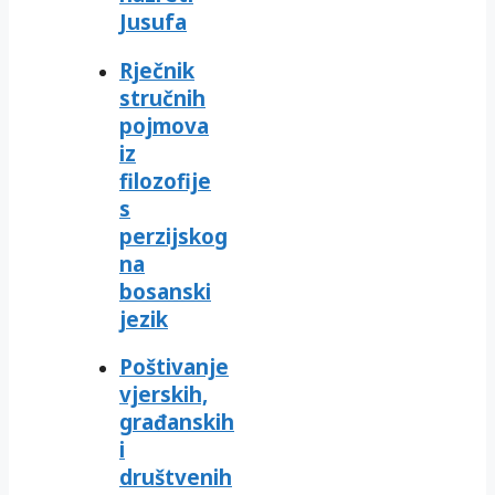
Jusufa
Rječnik
stručnih
pojmova
iz
filozofije
s
perzijskog
na
bosanski
jezik
Poštivanje
vjerskih,
građanskih
i
društvenih