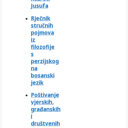
Jusufa
Rječnik
stručnih
pojmova
iz
filozofije
s
perzijskog
na
bosanski
jezik
Poštivanje
vjerskih,
građanskih
i
društvenih