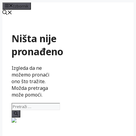
Izbornik
Preskoči
na
sadržaj
Ništa nije
pronađeno
Izgleda da ne
možemo pronaći
ono što tražite.
Možda pretraga
može pomoći.
Pretraži: