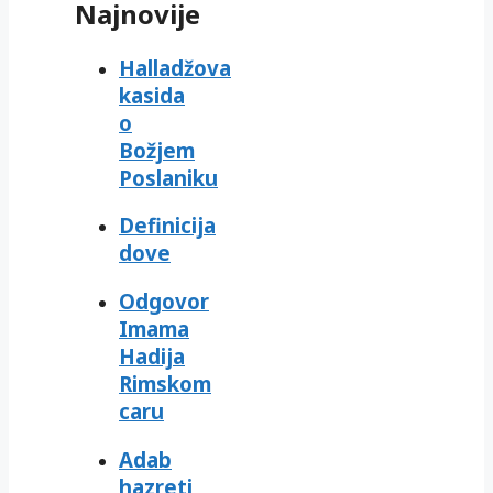
Najnovije
Halladžova
kasida
o
Božjem
Poslaniku
Definicija
dove
Odgovor
Imama
Hadija
Rimskom
caru
Adab
hazreti