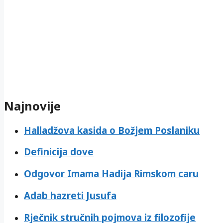
Najnovije
Halladžova kasida o Božjem Poslaniku
Definicija dove
Odgovor Imama Hadija Rimskom caru
Adab hazreti Jusufa
Rječnik stručnih pojmova iz filozofije