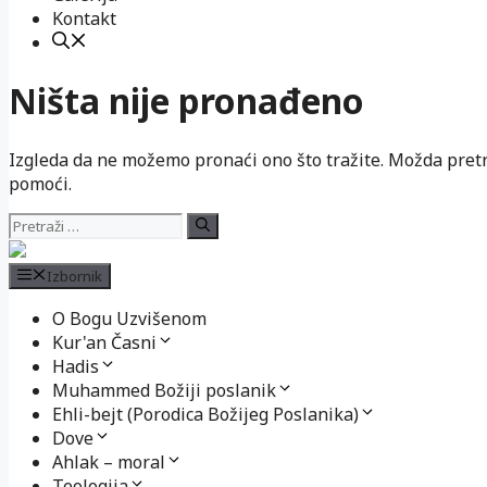
Kontakt
Ništa nije pronađeno
Izgleda da ne možemo pronaći ono što tražite. Možda pre
pomoći.
Pretraži:
Izbornik
O Bogu Uzvišenom
Kur'an Časni
Hadis
Muhammed Božiji poslanik
Ehli-bejt (Porodica Božijeg Poslanika)
Dove
Ahlak – moral
Teologija