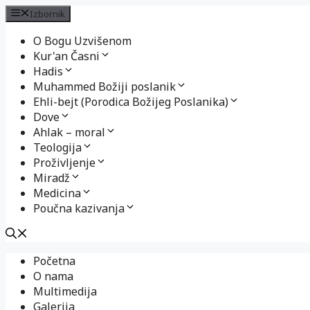
Izbornik
O Bogu Uzvišenom
Kur'an Časni
Hadis
Muhammed Božiji poslanik
Ehli-bejt (Porodica Božijeg Poslanika)
Dove
Ahlak – moral
Teologija
Proživljenje
Miradž
Medicina
Poučna kazivanja
Preskoči
Početna
na
O nama
sadržaj
Multimedija
Galerija