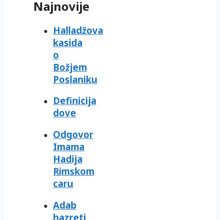
Najnovije
Halladžova
kasida
o
Božjem
Poslaniku
Definicija
dove
Odgovor
Imama
Hadija
Rimskom
caru
Adab
hazreti