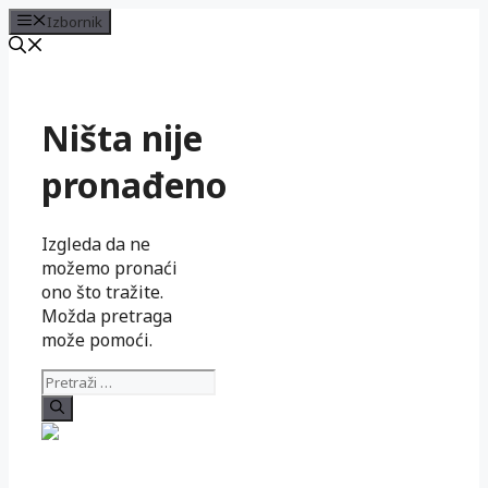
Izbornik
Preskoči
na
sadržaj
Ništa nije
pronađeno
Izgleda da ne
možemo pronaći
ono što tražite.
Možda pretraga
može pomoći.
Pretraži: