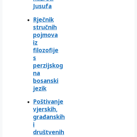
Jusufa
Rječnik
stručnih
pojmova
iz
filozofije
s
perzijskog
na
bosanski
jezik
Poštivanje
vjerskih,
građanskih
i
društvenih