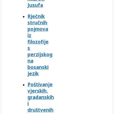
Jusufa
Rječnik
stručnih
pojmova
iz
filozofije
s
perzijskog
na
bosanski
jezik
Poštivanje
vjerskih,
građanskih
i
društvenih