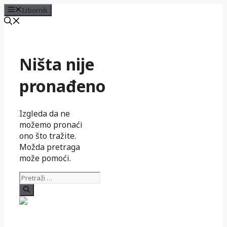
Izbornik
Preskoči
na
sadržaj
Ništa nije
pronađeno
Izgleda da ne
možemo pronaći
ono što tražite.
Možda pretraga
može pomoći.
Pretraži: