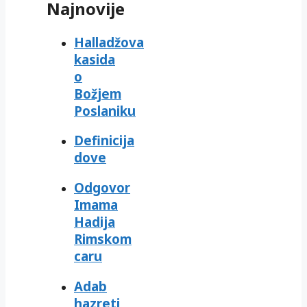
Najnovije
Halladžova
kasida
o
Božjem
Poslaniku
Definicija
dove
Odgovor
Imama
Hadija
Rimskom
caru
Adab
hazreti