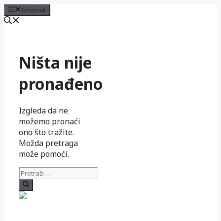
Izbornik
Preskoči
na
sadržaj
Ništa nije
pronađeno
Izgleda da ne
možemo pronaći
ono što tražite.
Možda pretraga
može pomoći.
Pretraži: