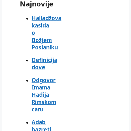
Najnovije
Halladžova
kasida
o
Božjem
Poslaniku
Definicija
dove
Odgovor
Imama
Hadija
Rimskom
caru
Adab
hazreti