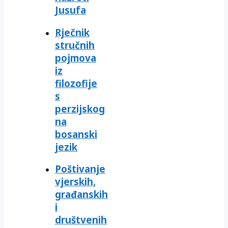
Jusufa
Rječnik
stručnih
pojmova
iz
filozofije
s
perzijskog
na
bosanski
jezik
Poštivanje
vjerskih,
građanskih
i
društvenih