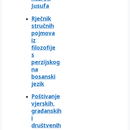
Jusufa
Rječnik
stručnih
pojmova
iz
filozofije
s
perzijskog
na
bosanski
jezik
Poštivanje
vjerskih,
građanskih
i
društvenih