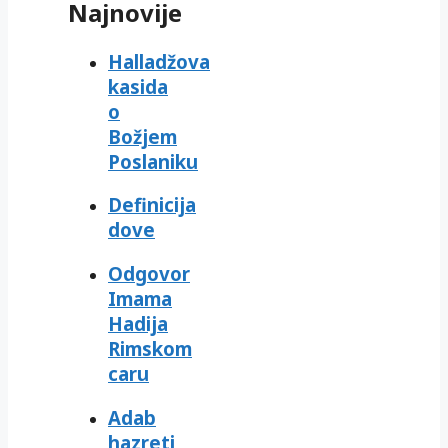
Najnovije
Halladžova
kasida
o
Božjem
Poslaniku
Definicija
dove
Odgovor
Imama
Hadija
Rimskom
caru
Adab
hazreti