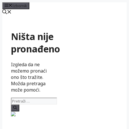
Izbornik
Preskoči
na
sadržaj
Ništa nije
pronađeno
Izgleda da ne
možemo pronaći
ono što tražite.
Možda pretraga
može pomoći.
Pretraži: