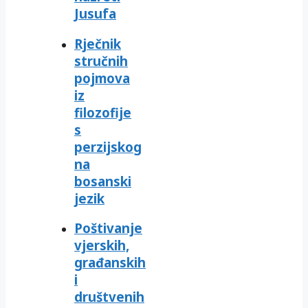
Jusufa
Rječnik
stručnih
pojmova
iz
filozofije
s
perzijskog
na
bosanski
jezik
Poštivanje
vjerskih,
građanskih
i
društvenih