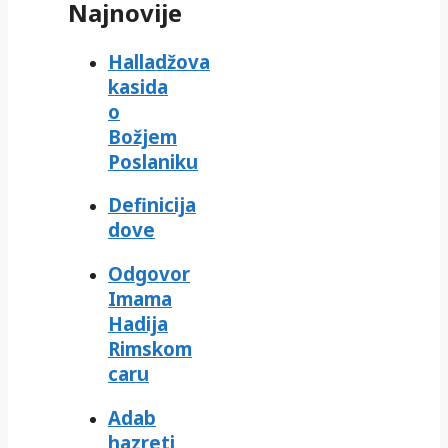
Najnovije
Halladžova
kasida
o
Božjem
Poslaniku
Definicija
dove
Odgovor
Imama
Hadija
Rimskom
caru
Adab
hazreti