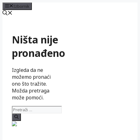
Izbornik
Preskoči
na
sadržaj
Ništa nije
pronađeno
Izgleda da ne
možemo pronaći
ono što tražite.
Možda pretraga
može pomoći.
Pretraži: