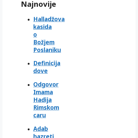
Najnovije
Halladžova
kasida
o
Božjem
Poslaniku
Definicija
dove
Odgovor
Imama
Hadija
Rimskom
caru
Adab
hazreti