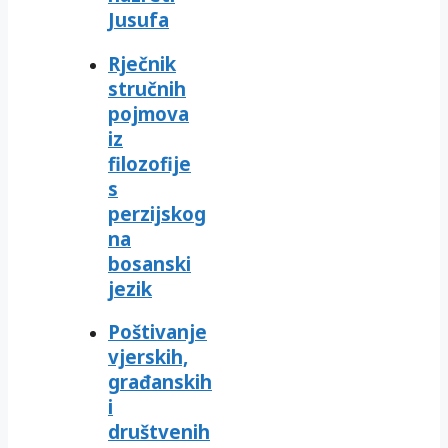
Jusufa
Rječnik
stručnih
pojmova
iz
filozofije
s
perzijskog
na
bosanski
jezik
Poštivanje
vjerskih,
građanskih
i
društvenih