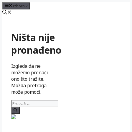
Izbornik
Preskoči
na
sadržaj
Ništa nije
pronađeno
Izgleda da ne
možemo pronaći
ono što tražite.
Možda pretraga
može pomoći.
Pretraži: