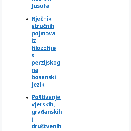
Jusufa
Rječnik
stručnih
pojmova
iz
filozofije
s
perzijskog
na
bosanski
jezik
Poštivanje
vjerskih,
građanskih
i
društvenih