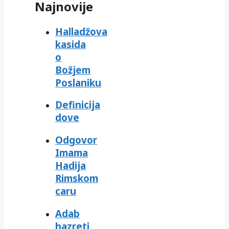
Najnovije
Halladžova
kasida
o
Božjem
Poslaniku
Definicija
dove
Odgovor
Imama
Hadija
Rimskom
caru
Adab
hazreti