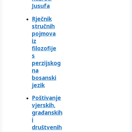
Jusufa
Rječnik
stručnih
pojmova
iz
filozofije
s
perzijskog
na
bosanski
jezik
Poštivanje
vjerskih,
građanskih
i
društvenih