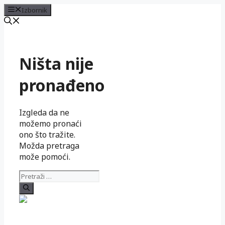
Izbornik
Preskoči
na
sadržaj
Ništa nije
pronađeno
Izgleda da ne
možemo pronaći
ono što tražite.
Možda pretraga
može pomoći.
Pretraži: