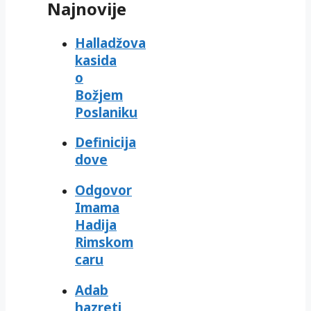
Najnovije
Halladžova
kasida
o
Božjem
Poslaniku
Definicija
dove
Odgovor
Imama
Hadija
Rimskom
caru
Adab
hazreti