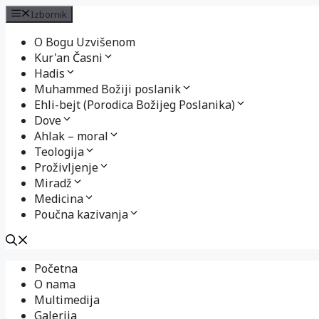
Izbornik
O Bogu Uzvišenom
Kur'an Časni
Hadis
Muhammed Božiji poslanik
Ehli-bejt (Porodica Božijeg Poslanika)
Dove
Ahlak – moral
Teologija
Proživljenje
Miradž
Medicina
Poučna kazivanja
Preskoči
Početna
na
O nama
sadržaj
Multimedija
Galerija