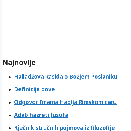
Najnovije
Halladžova kasida o Božjem Poslaniku
Definicija dove
Odgovor Imama Hadija Rimskom caru
Adab hazreti Jusufa
Rječnik stručnih pojmova iz filozofije