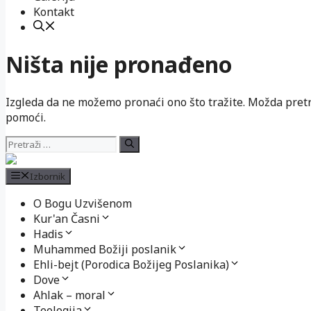
Kontakt
Ništa nije pronađeno
Izgleda da ne možemo pronaći ono što tražite. Možda pre
pomoći.
Pretraži:
Izbornik
O Bogu Uzvišenom
Kur'an Časni
Hadis
Muhammed Božiji poslanik
Ehli-bejt (Porodica Božijeg Poslanika)
Dove
Ahlak – moral
Teologija