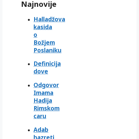
Najnovije
Halladžova
kasida
o
Božjem
Poslaniku
Definicija
dove
Odgovor
Imama
Hadija
Rimskom
caru
Adab
hazreti