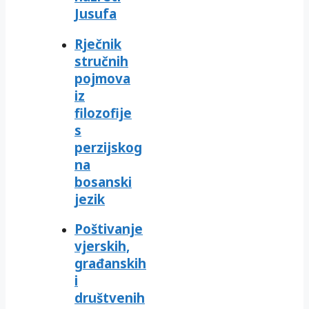
Jusufa
Rječnik
stručnih
pojmova
iz
filozofije
s
perzijskog
na
bosanski
jezik
Poštivanje
vjerskih,
građanskih
i
društvenih