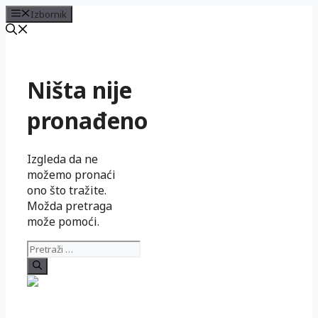
Izbornik
Preskoči
na
sadržaj
Ništa nije
pronađeno
Izgleda da ne
možemo pronaći
ono što tražite.
Možda pretraga
može pomoći.
Pretraži: