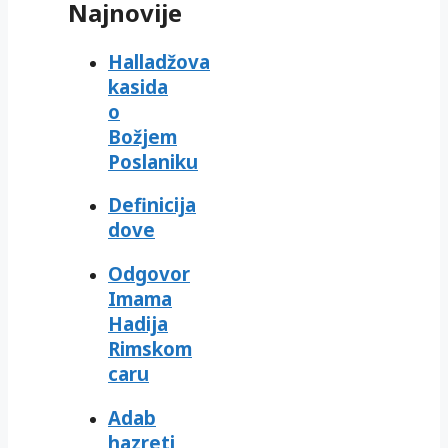
Najnovije
Halladžova
kasida
o
Božjem
Poslaniku
Definicija
dove
Odgovor
Imama
Hadija
Rimskom
caru
Adab
hazreti