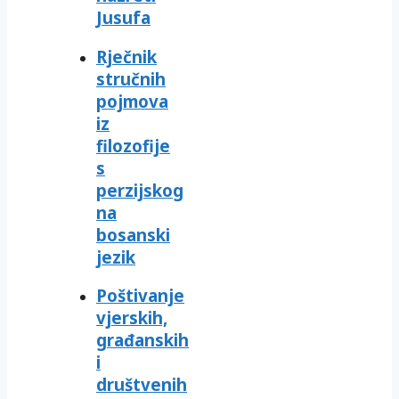
Jusufa
Rječnik
stručnih
pojmova
iz
filozofije
s
perzijskog
na
bosanski
jezik
Poštivanje
vjerskih,
građanskih
i
društvenih