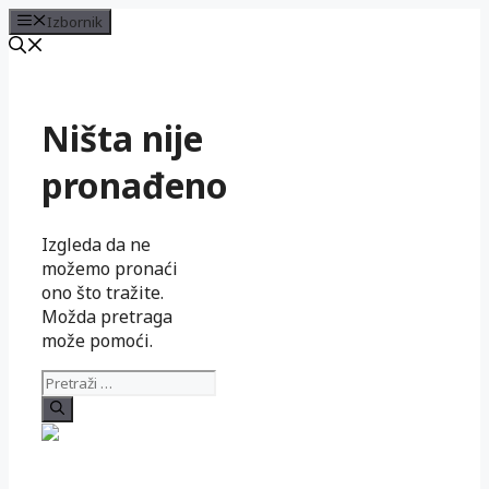
Izbornik
Preskoči
na
sadržaj
Ništa nije
pronađeno
Izgleda da ne
možemo pronaći
ono što tražite.
Možda pretraga
može pomoći.
Pretraži: