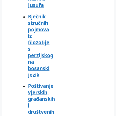
Jusufa
Rječnik
stručnih
pojmova
iz
filozofije
s
perzijskog
na
bosanski
jezik
Poštivanje
vjerskih,
građanskih
i
društvenih