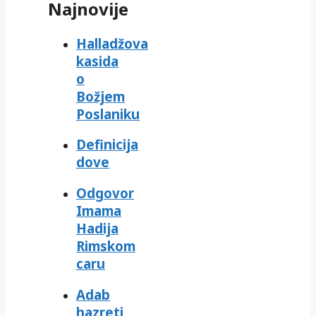
Najnovije
Halladžova
kasida
o
Božjem
Poslaniku
Definicija
dove
Odgovor
Imama
Hadija
Rimskom
caru
Adab
hazreti