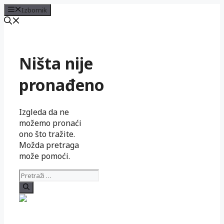
Izbornik
Preskoči
na
sadržaj
Ništa nije
pronađeno
Izgleda da ne
možemo pronaći
ono što tražite.
Možda pretraga
može pomoći.
Pretraži: