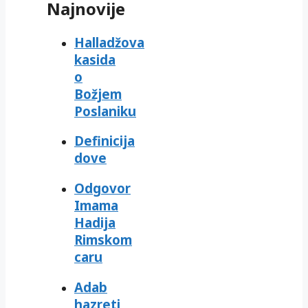
Najnovije
Halladžova
kasida
o
Božjem
Poslaniku
Definicija
dove
Odgovor
Imama
Hadija
Rimskom
caru
Adab
hazreti