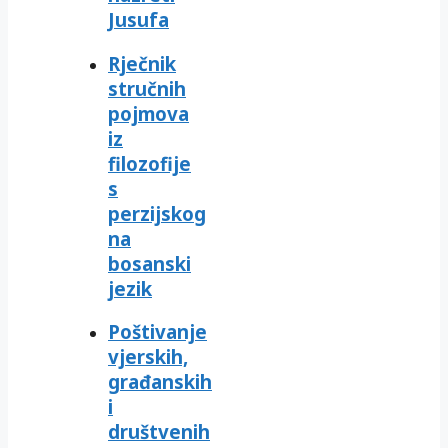
Jusufa
Rječnik
stručnih
pojmova
iz
filozofije
s
perzijskog
na
bosanski
jezik
Poštivanje
vjerskih,
građanskih
i
društvenih