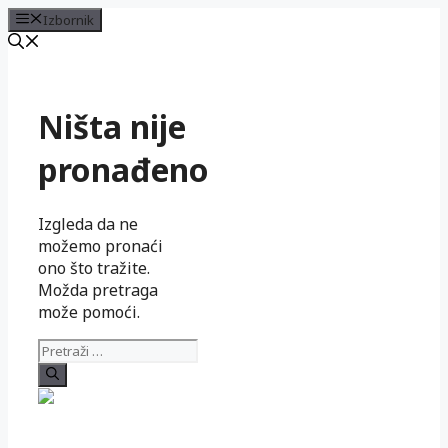
Izbornik
Preskoči
na
sadržaj
Ništa nije
pronađeno
Izgleda da ne
možemo pronaći
ono što tražite.
Možda pretraga
može pomoći.
Pretraži: