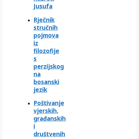
Jusufa
Rječnik
stručnih
pojmova
iz
filozofije
s
perzijskog
na
bosanski
jezik
Poštivanje
vjerskih,
građanskih
i
društvenih