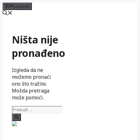
Izbornik
Preskoči
na
sadržaj
Ništa nije
pronađeno
Izgleda da ne
možemo pronaći
ono što tražite.
Možda pretraga
može pomoći.
Pretraži: