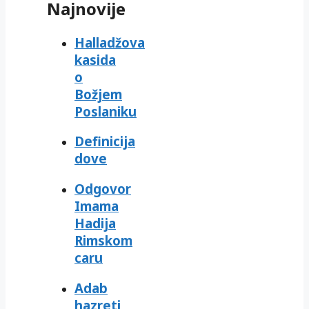
Najnovije
Halladžova
kasida
o
Božjem
Poslaniku
Definicija
dove
Odgovor
Imama
Hadija
Rimskom
caru
Adab
hazreti