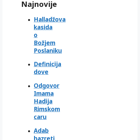
Najnovije
Halladžova
kasida
o
Božjem
Poslaniku
Definicija
dove
Odgovor
Imama
Hadija
Rimskom
caru
Adab
hazreti