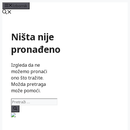
Izbornik
Preskoči
na
sadržaj
Ništa nije
pronađeno
Izgleda da ne
možemo pronaći
ono što tražite.
Možda pretraga
može pomoći.
Pretraži: