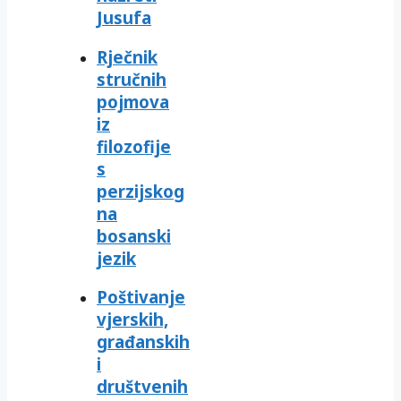
Jusufa
Rječnik
stručnih
pojmova
iz
filozofije
s
perzijskog
na
bosanski
jezik
Poštivanje
vjerskih,
građanskih
i
društvenih