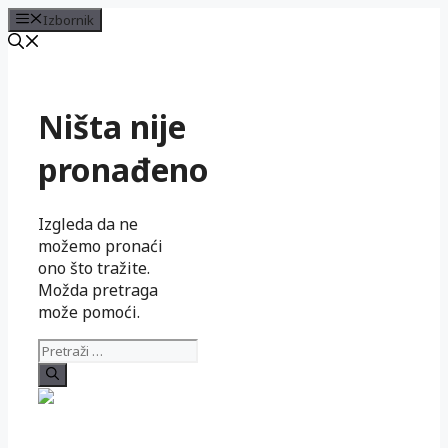
Izbornik
Preskoči
na
sadržaj
Ništa nije
pronađeno
Izgleda da ne
možemo pronaći
ono što tražite.
Možda pretraga
može pomoći.
Pretraži: