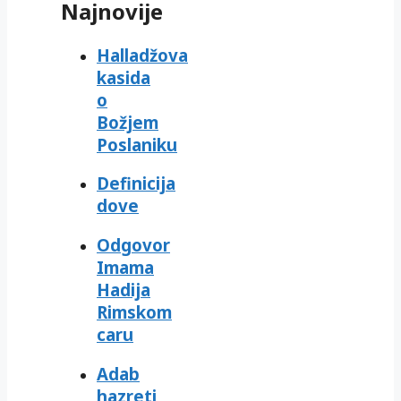
Najnovije
Halladžova
kasida
o
Božjem
Poslaniku
Definicija
dove
Odgovor
Imama
Hadija
Rimskom
caru
Adab
hazreti