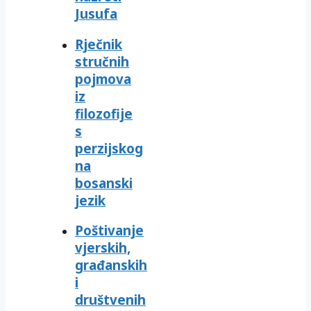
Jusufa
Rječnik
stručnih
pojmova
iz
filozofije
s
perzijskog
na
bosanski
jezik
Poštivanje
vjerskih,
građanskih
i
društvenih