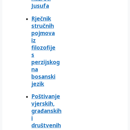
Jusufa
Rječnik
stručnih
pojmova
iz
filozofije
s
perzijskog
na
bosanski
jezik
Poštivanje
vjerskih,
građanskih
i
društvenih