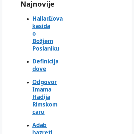
Najnovije
Halladžova
kasida
o
Božjem
Poslaniku
Definicija
dove
Odgovor
Imama
Hadija
Rimskom
caru
Adab
hazreti