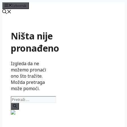
Izbornik
Preskoči
na
sadržaj
Ništa nije
pronađeno
Izgleda da ne
možemo pronaći
ono što tražite.
Možda pretraga
može pomoći.
Pretraži: