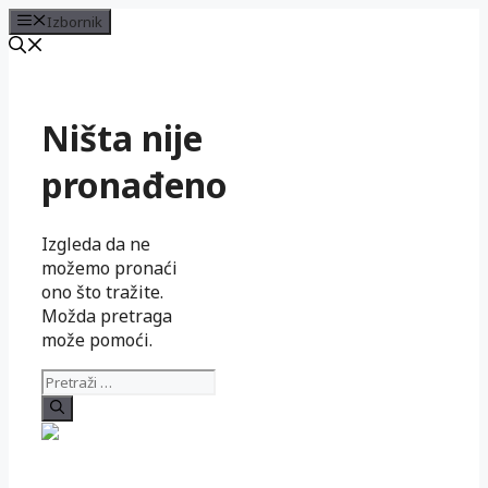
Izbornik
Preskoči
na
sadržaj
Ništa nije
pronađeno
Izgleda da ne
možemo pronaći
ono što tražite.
Možda pretraga
može pomoći.
Pretraži: