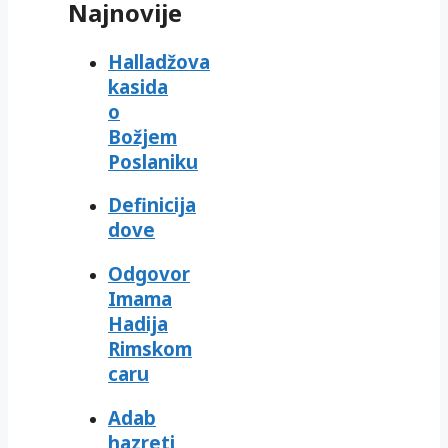
Najnovije
Halladžova
kasida
o
Božjem
Poslaniku
Definicija
dove
Odgovor
Imama
Hadija
Rimskom
caru
Adab
hazreti