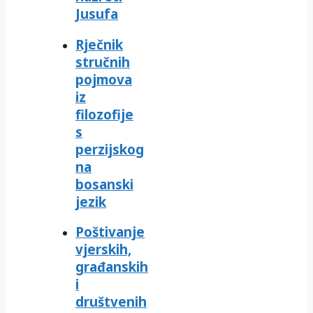
Jusufa
Rječnik
stručnih
pojmova
iz
filozofije
s
perzijskog
na
bosanski
jezik
Poštivanje
vjerskih,
građanskih
i
društvenih