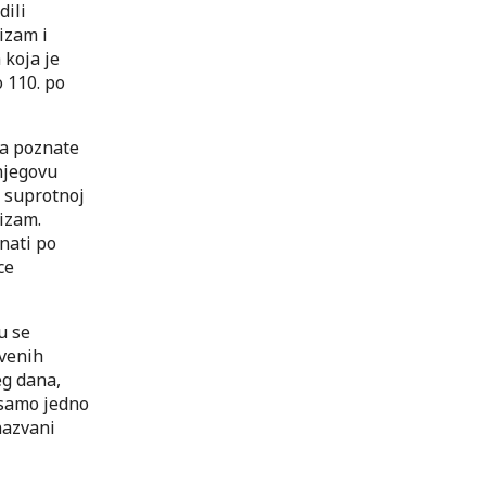
dili
izam i
 koja je
 110. po
ća poznate
njegovu
a suprotnoj
nizam.
nati po
ce
u se
tvenih
eg dana,
 samo jedno
nazvani