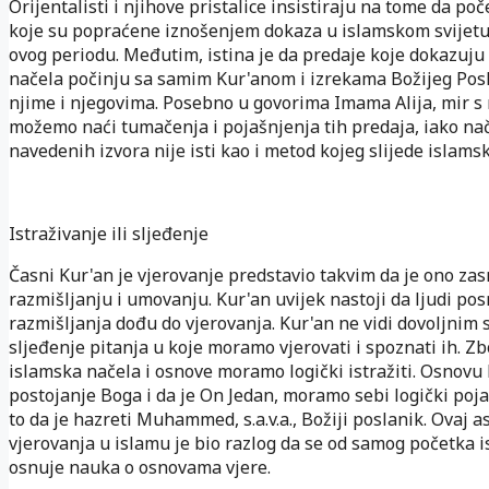
Orijentalisti i njihove pristalice insistiraju na tome da po
koje su popraćene iznošenjem dokaza u islamskom svijetu 
ovog periodu. Međutim, istina je da predaje koje dokazuju
načela počinju sa samim Kur'anom i izrekama Božijeg Posl
njime i njegovima. Posebno u govorima Imama Alija, mir s 
možemo naći tumačenja i pojašnjenja tih predaja, iako na
navedenih izvora nije isti kao i metod kojeg slijede islamsk
Istraživanje ili sljeđenje
Časni Kur'an je vjerovanje predstavio takvim da je ono za
razmišljanju i umovanju. Kur'an uvijek nastoji da ljudi po
razmišljanja dođu do vjerovanja. Kur'an ne vidi dovoljnim 
sljeđenje pitanja u koje moramo vjerovati i spoznati ih. Zb
islamska načela i osnove moramo logički istražiti. Osnovu 
postojanje Boga i da je On Jedan, moramo sebi logički pojas
to da je hazreti Muhammed, s.a.v.a., Božiji poslanik. Ovaj 
vjerovanja u islamu je bio razlog da se od samog početka 
osnuje nauka o osnovama vjere.