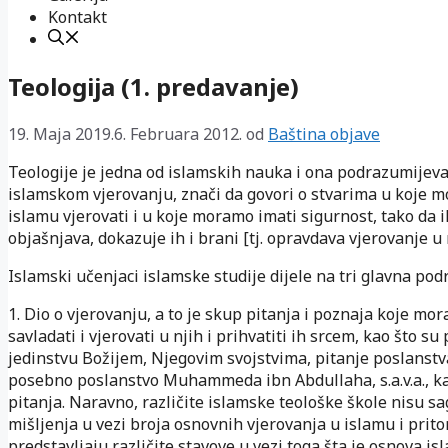
Kontakt
Teologija (1. predavanje)
19. Maja 2019.
6. Februara 2012.
od
Baština objave
Teologije je jedna od islamskih nauka i ona podrazumijeva
islamskom vjerovanju, znači da govori o stvarima u koje 
islamu vjerovati i u koje moramo imati sigurnost, tako da i
objašnjava, dokazuje ih i brani [tj. opravdava vjerovanje u n
Islamski učenjaci islamske studije dijele na tri glavna pod
1. Dio o vjerovanju, a to je skup pitanja i poznaja koje mo
savladati i vjerovati u njih i prihvatiti ih srcem, kao što su
jedinstvu Božijem, Njegovim svojstvima, pitanje poslanstv
posebno poslanstvo Muhammeda ibn Abdullaha, s.a.v.a., ka
pitanja. Naravno, različite islamske teološke škole nisu s
mišljenja u vezi broja osnovnih vjerovanja u islamu i prit
predstavljaju različite stavove u vezi toga šta je osnova is