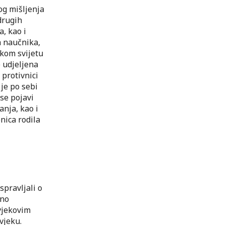
og mišljenja
drugih
a, kao i
h naučnika,
kom svijetu
e udjeljena
 protivnici
 je po sebi
se pojavi
anja, kao i
nica rodila
spravljali o
uno
ovjekovim
vjeku.