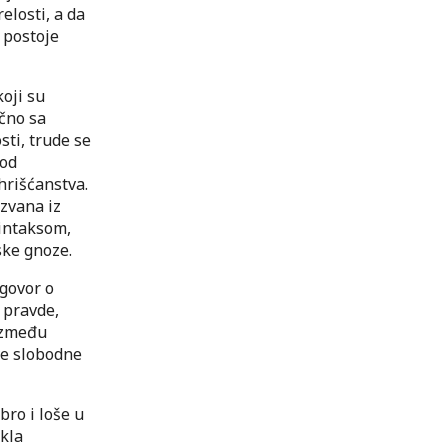
elosti, a da
 postoje
oji su
ično sa
ti, trude se
kod
hrišćanstva.
izvana iz
sintaksom,
ske gnoze.
 govor o
 pravde,
 između
ve slobodne
bro i loše u
akla