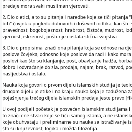
predaje mora svaki musliman vjerovati.
2. Dio o etici, a to su pitanja i naredbe koje se tiči pitanja
biti” čovjek u pogledu duhovnih i duševnih odlika, kao što 
pravednost, bogobojaznost, hrabrost, čistoća, mudrost, izdr
vjernost, iskrenost, poštenje i ostala slična svojstva.
3. Dio o propisima, znači ona pitanja koja se odnose na dje
poslove čovjeka, odnosno koje poslove da radi i kako mora d
poslovi kao što su klanjanje, post, obavljanje hadža, borba
dobro i odvraćanje do zla, prodaja, najam, brak, razvod, po
nasljedstva i ostalo.
Nauka koja govori o prvom dijelu islamskih studija je teolo
drugom dijelu je etike i na kraju nauka koja je zadužena z
pojašnjenja trećeg dijela islamskih predaja jeste pravo [fik
U ovoj podijeli početak je posvećen islamskim studijama i
to znači one stvari koje se tiču samog islama, a ne islams
koje obuhvataju i preliminarne su nauke za istraživanje i
što su književnost, logika i možda filozofija.