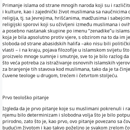
Primanje islama od strane mnogih naroda koji su i različit
i kulture, kao i zajednički život muslimana sa naučnicima 
religija, tj. sa Jevrejima, hrišćanima, madžusima i sabejcim
religijski sporovi koji su oživljeni između muslimana i ovi
a posebno nastanak skupine po imenu “zenadike”u islams
koja je bila apsolutno protiv vjere, s obzirom na to da im j
sloboda od strane abasidskih halifa –ako nisu bili politički
vlasti – i na kraju, pojava filozofije u islamskom svijetu što
proizvelo mnoge sumnje i smutnje, sve to je bilo razlog da 
što veća potreba za istraživanje osnovnih islamskih vjerov
za branjenje tih stavova kod muslimana, tako da je ta činje
čuvene teologe u drugom, trećem i četvrtom stoljeću.
Prvo teološko pitanje
Izgleda da je prvo pitanje koje su muslimani pokrenuli i ra
njemu bilo determinizam i slobodna volja što je bilo potp
prirodno, zato što je, kao prvo, ovo pitanje povezano sa č
budućim životom i kao takvo poželjno je svakom zrelom čo