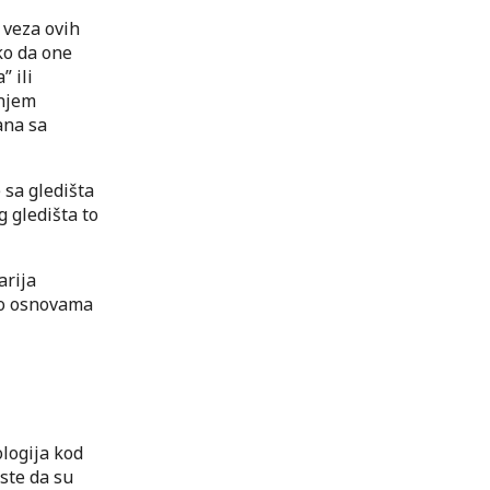
 veza ovih
ko da one
” ili
anjem
ana sa
 sa gledišta
g gledišta to
arija
 o osnovama
logija kod
ste da su