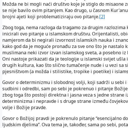
Možda ne bi mogli naći društvo koje je stiglo do misaone zr
se nije bavilo ovim pitanjem. Kao drugo, u časnom Kur'anu
brojni ajeti koji problematiziraju ovo pitanje.
[2]
Zbog toga, nema razloga da tragamo za drugim razlozima k
inicirali ovo pitanje u islamskom društvu. Orijentalisti, ob
namjerom da bi negirali izvornost islamskih nauka i znanos
kako god da je moguće pronađu za sve ono što je nastalo 
muslimana neki izvor izvan islamskog sveta, a posebno iz 
Oni nastoje prikazati da je teologije u islamski svijet ušla 
drugih kultura, kao što slično tumačenje nude i u vezi sa 
pjesništvom (a možda i stilistike, tropike i poetike) i islam
Govor o determinizmu i slobodnoj volji, koji sadrži u sebi i
sudbini i odredbi, sam po sebi je pokrenuo i pitanje Božije
zbog toga što postoji direktna i jasna veza s jedne strane
determinizma i nepravde i s druge strane između čovjeko
volje i Božije pravde.
Govor o Božijoj pravdi je pokrenulo pitanje “esencijalno do
ljudskim djelima”. Ova tema je, također, sama po sebi, pot