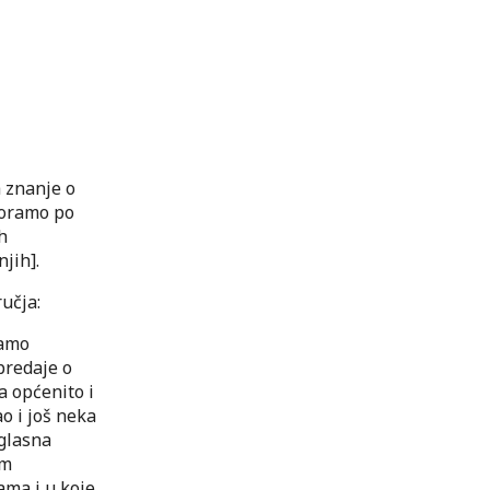
 znanje o
moramo po
h
jih].
ručja:
ramo
 predaje o
a općenito i
o i još neka
aglasna
om
lama i u koje