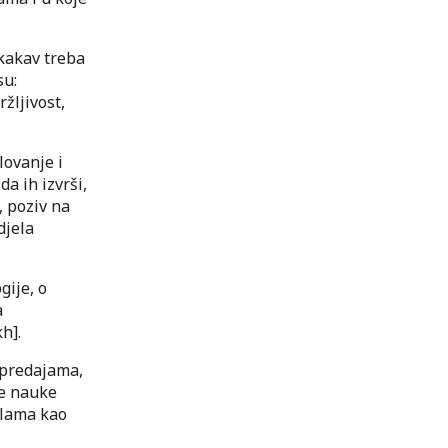
 “kakav treba
su:
žljivost,
lovanje i
a ih izvrši,
, poziv na
djela
gije, o
a
h].
 predajama,
ke nauke
slama kao