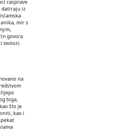
čeci rasprave
datiraju iz
 islamska
anika, mir s
njim,
čin govora
i teolozi.
snovano na
sredstvom
slijepo
og toga,
kao što je
niti, kao i
aspekat
islama