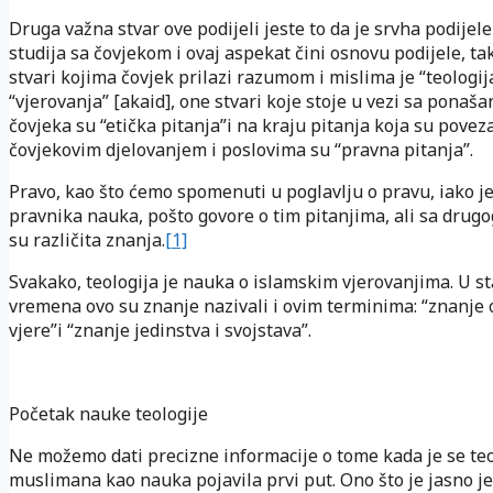
Druga važna stvar ove podijeli jeste to da je srvha podijele
studija sa čovjekom i ovaj aspekat čini osnovu podijele, ta
stvari kojima čovjek prilazi razumom i mislima je “teologija
“vjerovanja” [akaid], one stvari koje stoje u vezi sa ponaš
čovjeka su “etička pitanja”i na kraju pitanja koja su povez
čovjekovim djelovanjem i poslovima su “pravna pitanja”.
Pravo, kao što ćemo spomenuti u poglavlju o pravu, iako je
pravnika nauka, pošto govore o tim pitanjima, ali sa drugo
su različita znanja.
[1]
Svakako, teologija je nauka o islamskim vjerovanjima. U st
vremena ovo su znanje nazivali i ovim terminima: “znanje
vjere”i “znanje jedinstva i svojstava”.
Početak nauke teologije
Ne možemo dati precizne informacije o tome kada je se teo
muslimana kao nauka pojavila prvi put. Ono što je jasno je