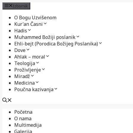
Izbornik
O Bogu Uzvišenom
Kur'an Časni
Hadis
Muhammed Božiji poslanik
Ehli-bejt (Porodica Božijeg Poslanika)
Dove
Ahlak – moral
Teologija
Proživljenje
Miradž
Medicina
Poučna kazivanja
Preskoči
Početna
na
O nama
sadržaj
Multimedija
Galerija