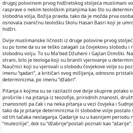
drugoj polovinom prvog hidžretskog stoljeća muslimani vo
rasprave o nekim teološkim pitanjima kao što su determin
slobodna volja, Božija pravda, tako da je možda prva osoba
osnovala zvaničnu teološku školu Hasan Basri koji je umro
hidžri.
Dvije muslimanske ličnosti iz druge polovine prvog stolje
su po tome da su se teško zalagali za čovjekovu slobodu i 
slobodnu volju. To su Ma'bed Džuheni i Gajlan Dimiški. N
strani, bilo je teologa koji su branili vjerovanje u determi
Naučnici koji su vjerovali u slobodu čovjekove volje su poz
imenu “qadari”, a kritičari ovog mišljenja, odnosno pristali
determinizma, po imenu “džabri”.
Pitanja o kojima su se razilazili ove dvije skupine polako s
proširile i na pitanja iz teozofije, prirodnih znanosti, druš
znanosnoti pa čak i na neka pitanja u vezi čovjeka i Sudnj
tako da je pitanje determinizma ili slobodne volje postalo
od tih tačaka neslaganja. Qadarije su u kasnijem periodu 
“mutezilije”, dok su “džabrije”postali poznati kao “ašarije”.