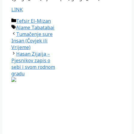
LINK
Kategorije
Tefsir El-Mizan
Oznake
Alame Tabatabai
Tumačenje sure
Insan (Čovjek ili
Vrijeme)
Hasan Zijaija –
Pjesnikov zapis o
sebi i svom rodnom
gradu