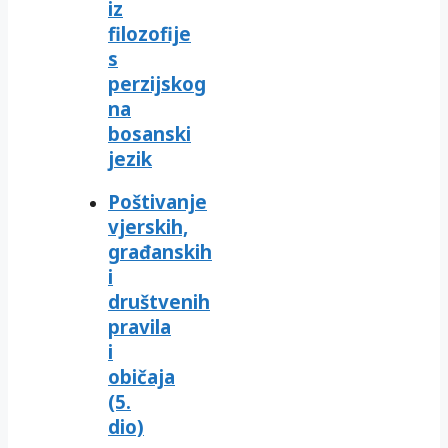
iz
filozofije
s
perzijskog
na
bosanski
jezik
Poštivanje
vjerskih,
građanskih
i
društvenih
pravila
i
običaja
(5.
dio)