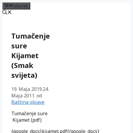
Izbornik
Preskoči
na
sadržaj
Tumačenje
sure
Kijamet
(Smak
svijeta)
19. Maja 2019.
24.
Maja 2011.
od
Baština objave
Tumačenje sure
Kijamet (pdf)
{google_docs}kijamet.pdf{/google_docs}