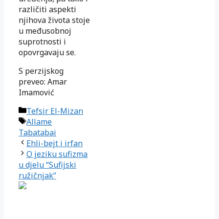
različiti aspekti
njihova života stoje
u međusobnoj
suprotnosti i
opovrgavaju se.
S perzijskog
preveo: Amar
Imamović
Kategorije
Tefsir El-Mizan
Oznake
Allame
Tabatabai
Ehli-bejt i irfan
O jeziku sufizma
u djelu “Sufijski
ružičnjak”