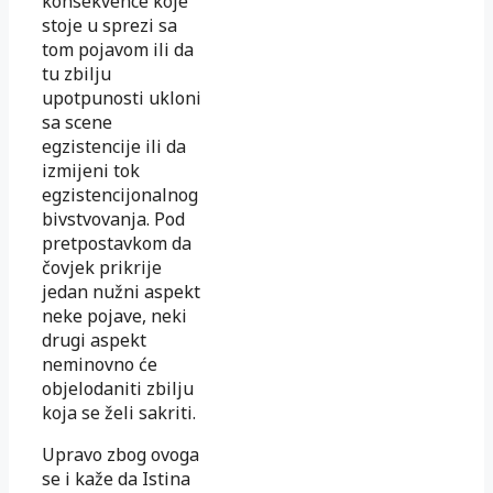
konsekvence koje
stoje u sprezi sa
tom pojavom ili da
tu zbilju
upotpunosti ukloni
sa scene
egzistencije ili da
izmijeni tok
egzistencijonalnog
bivstvovanja. Pod
pretpostavkom da
čovjek prikrije
jedan nužni aspekt
neke pojave, neki
drugi aspekt
neminovno će
objelodaniti zbilju
koja se želi sakriti.
Upravo zbog ovoga
se i kaže da Istina