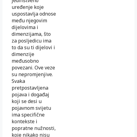
jedinstveno
uređenje koje
uspostavlja odnose
među njegovim
dijelovima i
dimenzijama, što
za posljedicu ima
to da su ti dijelovi i
dimenzije
međusobno
povezani. Ove veze
su nepromjenjive.
Svaka
pretpostavljena
pojava i događaj
koji se desi u
pojavnom svijetu
ima specifične
kontekste i
popratne nužnosti,
koje nikako nisu