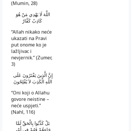
(Mumin, 28)
اللَّهَ لَا يَهْدِي مَنْ هُوَ
كَاذِبٌ كَفَّارٌ
“Allah nikako neće
ukazati na Pravi
put onome ko je
lažljivac i
nevjernik.” (Zumer,
3)
إِنَّ الَّذِينَ يَفْتَرُونَ عَلَى
اللّهِ الْكَذِبَ لاَ يُفْلِحُونَ
“Oni koji o Allahu
govore neistine –
neće uspjeti.”
(Nahl, 116)
بَلْ كَذَّبُوا بِالْحَقِّ لَمَّا
جَاءهُمْ فَهُمْ فِي أَمْرٍ