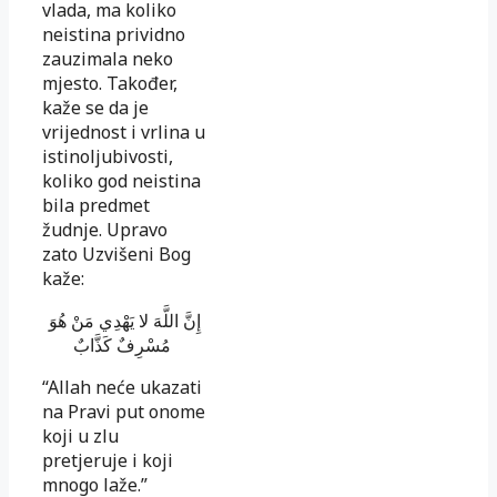
vlada, ma koliko
neistina prividno
zauzimala neko
mjesto. Također,
kaže se da je
vrijednost i vrlina u
istinoljubivosti,
koliko god neistina
bila predmet
žudnje. Upravo
zato Uzvišeni Bog
kaže:
إِنَّ اللَّهَ لا يَهْدِي مَنْ هُوَ
مُسْرِفٌ كَذَّابٌ
“Allah neće ukazati
na Pravi put onome
koji u zlu
pretjeruje i koji
mnogo laže.”