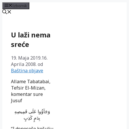
Izbornik
Preskoči
na
sadržaj
U laži nema
sreće
19. Maja 2019.
16.
Aprila 2008.
od
Baština objave
Allame Tabatabai,
Tefsir El-Mizan,
komentar sure
Jusuf
وَجَآؤُوا عَلَى قَمِيصِهِ
بِدَمٍ كَذِبٍ
“I donesoše košulju