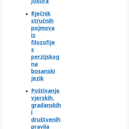
Jusufa
Rječnik
stručnih
pojmova
iz
filozofije
s
perzijskog
na
bosanski
jezik
Poštivanje
vjerskih,
građanskih
i
društvenih
pravila