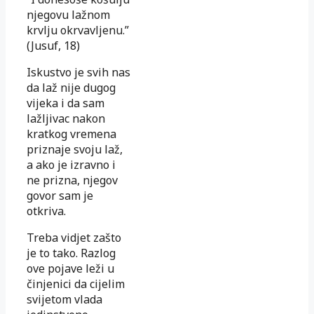
njegovu lažnom
krvlju okrvavljenu.”
(Jusuf, 18)
Iskustvo je svih nas
da laž nije dugog
vijeka i da sam
lažljivac nakon
kratkog vremena
priznaje svoju laž,
a ako je izravno i
ne prizna, njegov
govor sam je
otkriva.
Treba vidjet zašto
je to tako. Razlog
ove pojave leži u
činjenici da cijelim
svijetom vlada