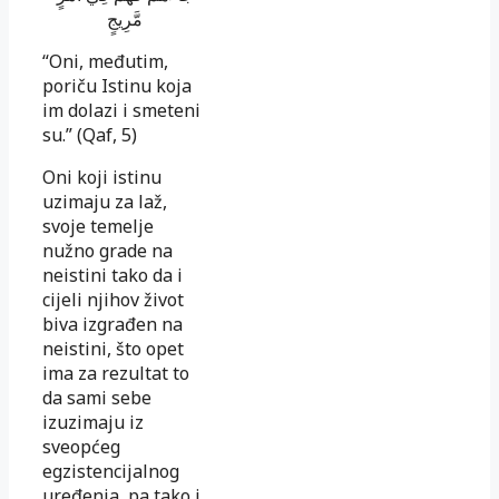
مَّرِيجٍ
“Oni, međutim,
poriču Istinu koja
im dolazi i smeteni
su.” (Qaf, 5)
Oni koji istinu
uzimaju za laž,
svoje temelje
nužno grade na
neistini tako da i
cijeli njihov život
biva izgrađen na
neistini, što opet
ima za rezultat to
da sami sebe
izuzimaju iz
sveopćeg
egzistencijalnog
uređenja, pa tako i