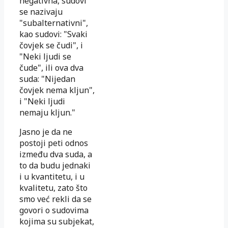
negativna, sudovi
se nazivaju
"subalternativni",
kao sudovi: "Svaki
čovjek se čudi", i
"Neki ljudi se
čude", ili ova dva
suda: "Nijedan
čovjek nema kljun",
i "Neki ljudi
nemaju kljun."
Jasno je da ne
postoji peti odnos
između dva suda, a
to da budu jednaki
i u kvantitetu, i u
kvalitetu, zato što
smo već rekli da se
govori o sudovima
kojima su subjekat,