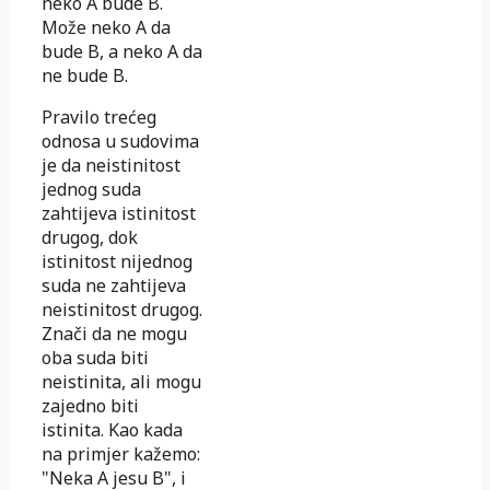
neko A bude B.
Može neko A da
bude B, a neko A da
ne bude B.
Pravilo trećeg
odnosa u sudovima
je da neistinitost
jednog suda
zahtijeva istinitost
drugog, dok
istinitost nijednog
suda ne zahtijeva
neistinitost drugog.
Znači da ne mogu
oba suda biti
neistinita, ali mogu
zajedno biti
istinita. Kao kada
na primjer kažemo:
"Neka A jesu B", i