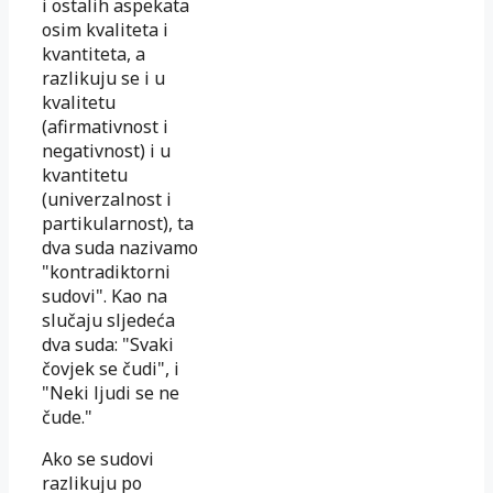
i ostalih aspekata
osim kvaliteta i
kvantiteta, a
razlikuju se i u
kvalitetu
(afirmativnost i
negativnost) i u
kvantitetu
(univerzalnost i
partikularnost), ta
dva suda nazivamo
"kontradiktorni
sudovi". Kao na
slučaju sljedeća
dva suda: "Svaki
čovjek se čudi", i
"Neki ljudi se ne
čude."
Ako se sudovi
razlikuju po