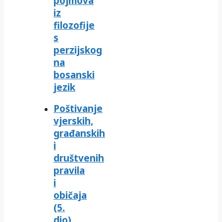
pojmova
iz
filozofije
s
perzijskog
na
bosanski
jezik
Poštivanje
vjerskih,
građanskih
i
društvenih
pravila
i
običaja
(5.
dio)