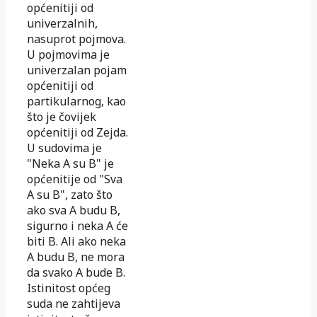
općenitiji od
univerzalnih,
nasuprot pojmova.
U pojmovima je
univerzalan pojam
općenitiji od
partikularnog, kao
što je čovijek
općenitiji od Zejda.
U sudovima je
"Neka A su B" je
općenitije od "Sva
A su B", zato što
ako sva A budu B,
sigurno i neka A će
biti B. Ali ako neka
A budu B, ne mora
da svako A bude B.
Istinitost općeg
suda ne zahtijeva