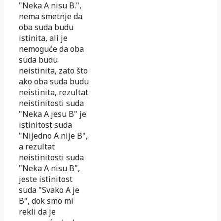
"Neka A nisu B.",
nema smetnje da
oba suda budu
istinita, ali je
nemoguće da oba
suda budu
neistinita, zato što
ako oba suda budu
neistinita, rezultat
neistinitosti suda
"Neka A jesu B" je
istinitost suda
"Nijedno A nije B",
a rezultat
neistinitosti suda
"Neka A nisu B",
jeste istinitost
suda "Svako A je
B", dok smo mi
rekli da je