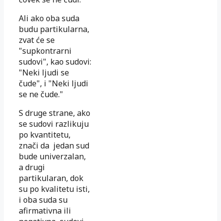
Ali ako oba suda
budu partikularna,
zvat će se
"supkontrarni
sudovi", kao sudovi:
"Neki ljudi se
čude", i "Neki ljudi
se ne čude."
S druge strane, ako
se sudovi razlikuju
po kvantitetu,
znači da jedan sud
bude univerzalan,
a drugi
partikularan, dok
su po kvalitetu isti,
i oba suda su
afirmativna ili