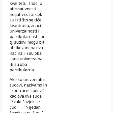
kvalitetu, znači u
afirmativnosti i
negativnosti, dok
su isti što se tiče
kvantiteta, znači
univerzalnosti i
partikularnosti, oni
tj. sudovi mogu biti
oblikovani na dva
načina: ili su oba
suda univerzalna
ili su oba
partikularna.
Ako su univerzalni
sudovi, nazivamo ih
"kontrarni sudovi",
kao ova dva suda:
"Svaki čovjek se
čudi", i "Nijedan
čovek se ne čudi."