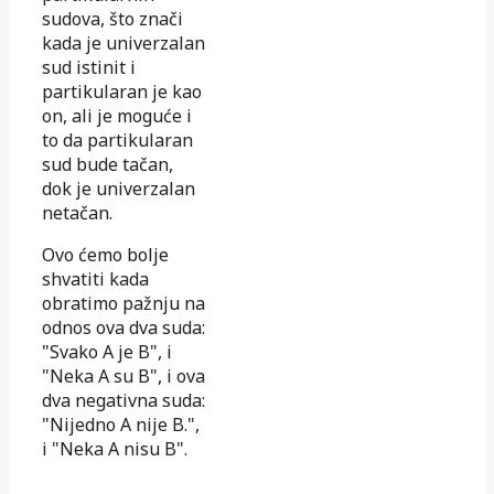
sudova, što znači
kada je univerzalan
sud istinit i
partikularan je kao
on, ali je moguće i
to da partikularan
sud bude tačan,
dok je univerzalan
netačan.
Ovo ćemo bolje
shvatiti kada
obratimo pažnju na
odnos ova dva suda:
"Svako A je B", i
"Neka A su B", i ova
dva negativna suda:
"Nijedno A nije B.",
i "Neka A nisu B".