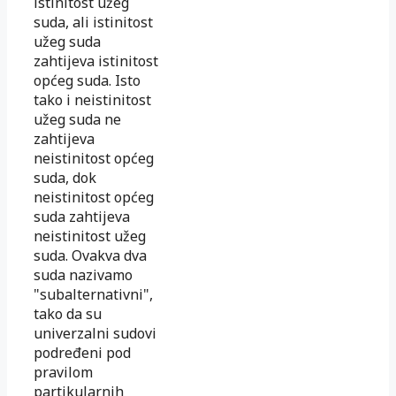
istinitost užeg
suda, ali istinitost
užeg suda
zahtijeva istinitost
općeg suda. Isto
tako i neistinitost
užeg suda ne
zahtijeva
neistinitost općeg
suda, dok
neistinitost općeg
suda zahtijeva
neistinitost užeg
suda. Ovakva dva
suda nazivamo
"subalternativni",
tako da su
univerzalni sudovi
podređeni pod
pravilom
partikularnih