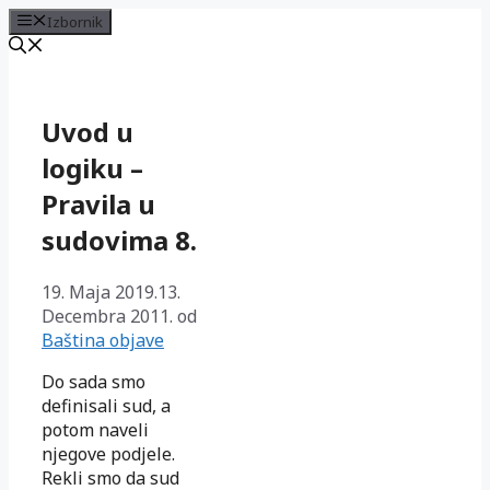
Izbornik
Preskoči
na
sadržaj
Uvod u
logiku –
Pravila u
sudovima 8.
19. Maja 2019.
13.
Decembra 2011.
od
Baština objave
Do sada smo
definisali sud, a
potom naveli
njegove podjele.
Rekli smo da sud