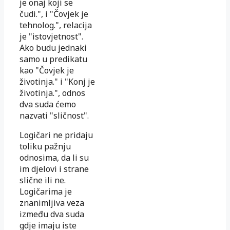
je onaj koji se
čudi.", i "Čovjek je
tehnolog.", relacija
je "istovjetnost".
Ako budu jednaki
samo u predikatu
kao "Čovjek je
životinja." i "Konj je
životinja.", odnos
dva suda ćemo
nazvati "sličnost".
Logičari ne pridaju
toliku pažnju
odnosima, da li su
im djelovi i strane
slične ili ne.
Logičarima je
znanimljiva veza
između dva suda
gdje imaju iste