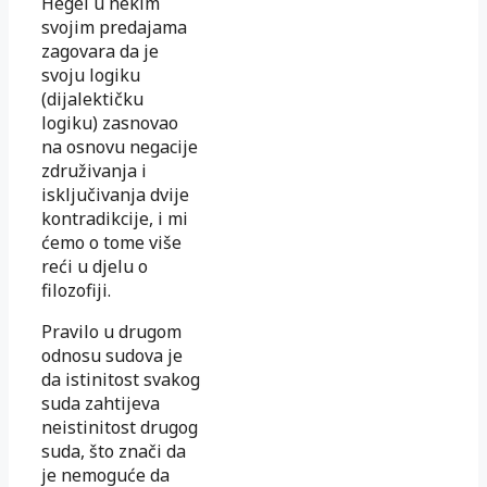
Hegel u nekim
svojim predajama
zagovara da je
svoju logiku
(dijalektičku
logiku) zasnovao
na osnovu negacije
združivanja i
isključivanja dvije
kontradikcije, i mi
ćemo o tome više
reći u djelu o
filozofiji.
Pravilo u drugom
odnosu sudova je
da istinitost svakog
suda zahtijeva
neistinitost drugog
suda, što znači da
je nemoguće da