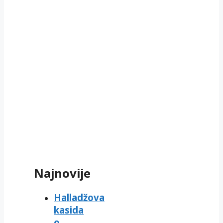
Najnovije
Halladžova
kasida
o