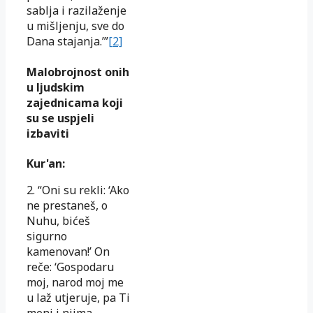
sablja i razilaženje
u mišljenju, sve do
Dana stajanja.’”
[2]
Malobrojnost onih
u ljudskim
zajednicama koji
su se uspjeli
izbaviti
Kur'an:
2. “Oni su rekli: ‘Ako
ne prestaneš, o
Nuhu, bićeš
sigurno
kamenovan!’ On
reče: ‘Gospodaru
moj, narod moj me
u laž utjeruje, pa Ti
meni i njima