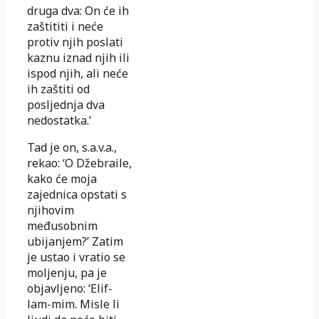
druga dva: On će ih
zaštititi i neće
protiv njih poslati
kaznu iznad njih ili
ispod njih, ali neće
ih zaštiti od
posljednja dva
nedostatka.’
Tad je on, s.a.v.a.,
rekao: ‘O Džebraile,
kako će moja
zajednica opstati s
njihovim
međusobnim
ubijanjem?’ Zatim
je ustao i vratio se
moljenju, pa je
objavljeno: ‘Elif-
lam-mim. Misle li