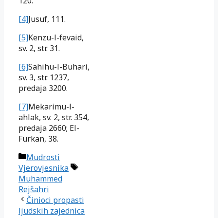
120.
[4]
Jusuf, 111.
[5]
Kenzu-l-fevaid,
sv. 2, str. 31.
[6]
Sahihu-l-Buhari,
sv. 3, str. 1237,
predaja 3200.
[7]
Mekarimu-l-
ahlak, sv. 2, str. 354,
predaja 2660; El-
Furkan, 38.
Kategorije
Mudrosti
Oznake
Vjerovjesnika
Muhammed
Rejšahri
Činioci propasti
ljudskih zajednica