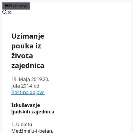
Izbornik
Preskoči
na
sadržaj
Uzimanje
pouka iz
života
zajednica
19. Maja 2019.
20.
Jula 2014.
od
Baština objave
Iskušavanje
ljudskih zajednica
1. U djelu
Medžme‘u-l-bejan,