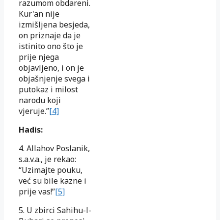
razumom obdareni.
Kur'an nije
izmišljena besjeda,
on priznaje da je
istinito ono što je
prije njega
objavljeno, i on je
objašnjenje svega i
putokaz i milost
narodu koji
vjeruje.”
[4]
Hadis:
4. Allahov Poslanik,
s.a.v.a., je rekao:
“Uzimajte pouku,
već su bile kazne i
prije vas!”
[5]
5. U zbirci Sahihu-l-