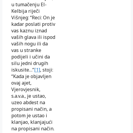
u tumačenju El-
Kelbija riječi
Višnjeg: “Reci: On je
kadar poslati protiv
vas kaznu iznad
vaših glava ili ispod
vaših nogu ili da
vas u stranke
podijeli i učini da
silu jedni drugih
iskusite…”
[1]
, stoji:
“Kada je objavljen
ovaj ajet,
Vjerovjesnik,
s.a.v.a., je ustao,
uzeo abdest na
propisani način, a
potom je ustao i
klanjao, klanjajući
na propisani način.