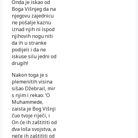
Onda je iskao od
Boga Višnjeg da na
njegovu zajednicu
ne pošalje kaznu
iznad njih ni ispod
njihovih nogu niti
da ih u stranke
podijeli i da ne
iskuse silu jedni od
drugih!
Nakon toga je s
plemenitih visina
sišao Džebrail, mir
s njim i rekao: ‘O
Muhammede,
zaista je Bog Višnji
čuo tvoje riječi, i
On će ih zaštititi od
dva loša svojstva, a
neće ih zaštititi od