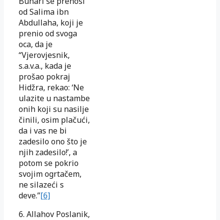
Buhari se prenosi
od Salima ibn
Abdullaha, koji je
prenio od svoga
oca, da je
“Vjerovjesnik,
s.a.v.a., kada je
prošao pokraj
Hidžra, rekao: ‘Ne
ulazite u nastambe
onih koji su nasilje
činili, osim plačući,
da i vas ne bi
zadesilo ono što je
njih zadesilo!’, a
potom se pokrio
svojim ogrtačem,
ne silazeći s
deve.”
[6]
6. Allahov Poslanik,