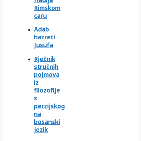
Rimskom
caru
Adab
hazreti
Jusufa
Rječnik
stručnih
pojmova
iz
filozofije
s
perzijskog
na
bosanski
jezik