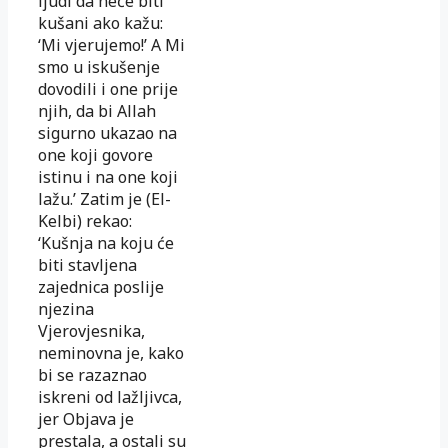
ljudi da neće biti
kušani ako kažu:
‘Mi vjerujemo!’ A Mi
smo u iskušenje
dovodili i one prije
njih, da bi Allah
sigurno ukazao na
one koji govore
istinu i na one koji
lažu.’ Zatim je (El-
Kelbi) rekao:
‘Kušnja na koju će
biti stavljena
zajednica poslije
njezina
Vjerovjesnika,
neminovna je, kako
bi se razaznao
iskreni od lažljivca,
jer Objava je
prestala, a ostali su