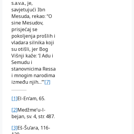
s.a.v.a., je,
savjetujući Ibn
Mesuda, rekao: “O
sine Mesudov,
prisjećaj se
pokoljenja prošlih i
vladara silnika koji
su otišli, jer Bog
Višnji kaže: ‘I Adu i
Semudu i
stanovnicima Ressa
i mnogim narodima
između njih…’”
[7]
[1]
El-En‘am, 65.
[2]
Medžme‘u-l-
bejan, sv. 4, str. 487.
[3]
Eš-Šu‘ara, 116-