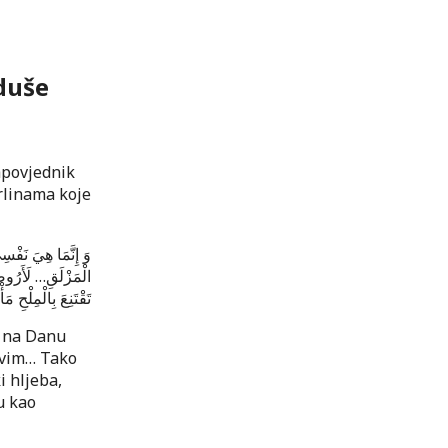
duše
apovjednik
rlinama koje
وَ إِنَّمَا هِيَ نَفْسِ
لَأَرُوض
…
الْمَزْلَقِ
تَقْتَنِعَ بِالْمِلْحِ مَأ
i na Danu
avim… Tako
i hljeba,
u kao