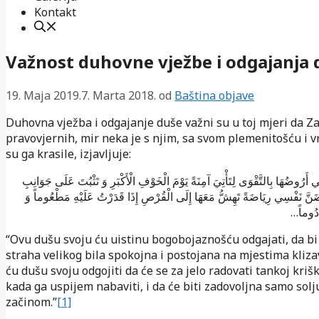
Kontakt
Važnost duhovne vježbe i odgajanja 
19. Maja 2019.
7. Marta 2018.
od
Baština objave
Duhovna vježba i odgajanje duše važni su u toj mjeri da Z
pravovjernih, mir neka je s njim, sa svom plemenitošću i v
su ga krasile, izjavljuje:
ي أَرُوضُهَا بِالتَّقْوَى لِتَأْتِيَ آمِنَةً يَوْمَ الْخَوْفِ الْأَكْبَرِ وَ تَثْبُتَ عَلَى جَوَانِبِ
َنَّ نَفْسِي رِيَاضَةً تَهِشُّ مَعَهَا إِلَى الْقُرْصِ إِذَا قَدَرْتُ عَلَيْهِ مَطْعُوماً وَ
…
ْدُوماً
“Ovu dušu svoju ću uistinu bogobojaznošću odgajati, da b
straha velikog bila spokojna i postojana na mjestima kliz
ću dušu svoju odgojiti da će se za jelo radovati tankoj krišk
kada ga uspijem nabaviti, i da će biti zadovoljna samo solj
začinom.”
[1]