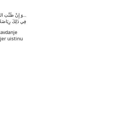
وَ إِنْ ظَنَّتِ الرّ
…
فِي ذَلِكَ رِيَاضَةً
ravdanje
jer uistinu