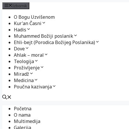
Izbornik
O Bogu Uzvišenom
Kur'an Časni
Hadis
Muhammed Božiji poslanik
Ehli-bejt (Porodica Božijeg Poslanika)
Dove
Ahlak – moral
Teologija
Proživljenje
Miradž
Medicina
Poučna kazivanja
Preskoči
Početna
na
O nama
sadržaj
Multimedija
Galerija