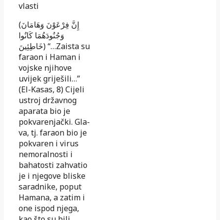
vlasti
(إِنَّ فِرْعَوْنَ وَهَامَانَ
وَجُنُودَهُمَا كَانُوا
خَاطِئِينَ) “…Zaista su
faraon i Haman i
vojske njihove
uvijek griješili…”
(El-Kasas, 8) Ci­jeli
ustroj državnog
aparata bio je
pokvarenjački. Gla­
va, tj. faraon bio je
pokvaren i virus
nemoralnosti i
bahatosti za­hvatio
je i njegove bliske
saradnike, poput
Hamana, a za­tim i
one ispod njega,
kao što su bili