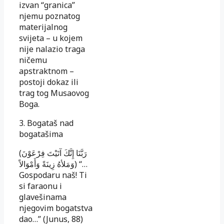
izvan “granica”
njemu poz­natog
materijalnog
svijeta – u kojem
nije nalazio traga
ni­čemu
apstraktnom –
postoji dokaz ili
trag tog Musao­vog
Boga.
3. Bogataš nad
bogatašima
(رَبَّنَا إِنَّكَ آتَيْتَ فِرْعَوْنَ
وَمَلأهُ زِينَةً وَأَمْوَالاً) “…
Gospodaru naš! Ti
si faraonu i
glavešinama
njegovim bogatstva
dao…” (Ju­nus, 88)