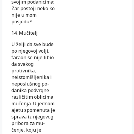
svojim po­da­ni­ci­ma:
Zar postoji neko ko
nije u mom
posjedu?!
14. Mučitelj
U želji da sve bude
po njegovoj volji,
faraon se nije li­bio
da svakog
protivnika,
neistomišljenika i
neposlušnog po­
danika podvrgne
različitim oblicima
mučenja. U jed­nom
ajetu spomenuta je
sprava iz njegovog
pribora za mu­
čenje, koju je