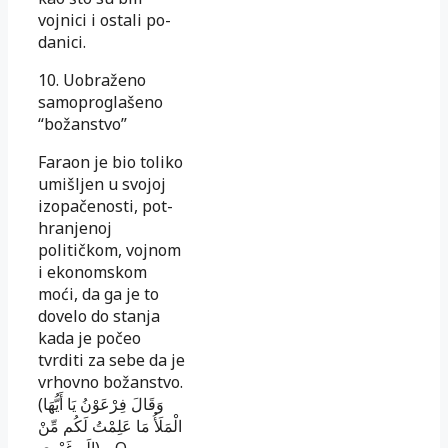
vojnici i ostali po­
da­nici.
10. Uobraženo
samoproglašeno
“božanstvo”
Faraon je bio toliko
umišljen u svojoj
izopačenosti, pot­
hranjenoj
političkom, vojnom
i ekonomskom
moći, da ga je to
dovelo do stanja
kada je počeo
tvrditi za sebe da je
vrhovno božanstvo.
(وَقَالَ فِرْعَوْنُ يَا أَيُّهَا
الْمَلَأُ مَا عَلِمْتُ لَكُم مِّنْ
إِلَهٍ غَيْرِي) …O