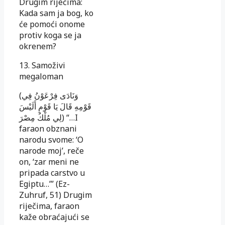
Drugim rije­či­ma:
Kada sam ja bog, ko
će pomoći onome
protiv koga se ja
okrenem?
13. Samoživi
megaloman
(وَنَادَى فِرْعَوْنُ فِي
قَوْمِهِ قَالَ يَا قَوْمِ أَلَيْسَ
لِي مُلْكُ مِصْرَ) “…I
faraon ob­znani
narodu svome: ‘O
narode moj’, reče
on, ‘zar meni ne
pripada carstvo u
Egiptu…’” (Ez-
Zuhruf, 51) Dru­gim
riječima, faraon
kaže obraćajući se