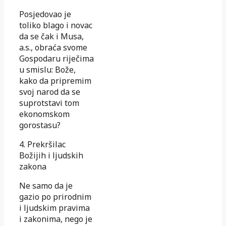
Posjedovao je
toliko blago i novac
da se čak i Musa,
a.s., obraća svome
Gospodaru riječima
u smislu: Bože,
kako da pripremim
svoj narod da se
suprotstavi tom
eko­nom­skom
gorostasu?
4. Prekršilac
Božijih i ljudskih
zakona
Ne samo da je
gazio po prirodnim
i ljudskim pravima
i zakonima, nego je