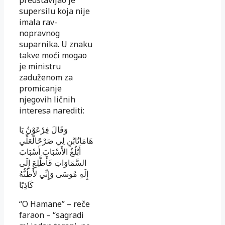
supersilu koja nije
ima­la rav­
nopravnog
suparnika. U znaku
takve moći mo­gao
je mi­nis­tru
zaduženom za
promicanje
njegovih lič­nih
interesa na­re­diti:
وَقَالَ فِرْعَوْنُ يَا
هَامَانُابْنِ لِي صَرْحًالَّعَلِّي
أَبْلُغُ الأَسْبَابَ أَسْبَابَ
السَّمَاوَاتِ فَأَطَّلِعَ إِلَى
إِلَهِ مُوسَى وَإِنِّي لأَظُنُّهُ
كَاذِبًا
“O Hamane” – reče
faraon – “sagradi