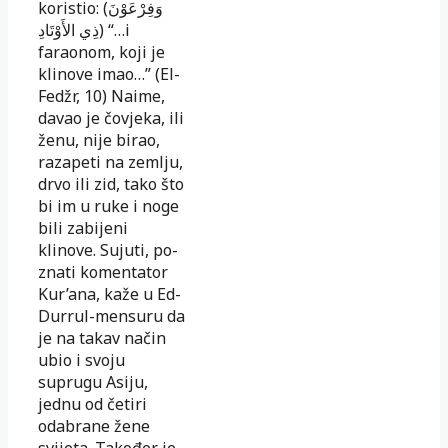
koristio: (وَفِرْعَوْنَ
ذِي الأَوْتَادِ) “…i
faraonom, koji je
klinove imao…” (El-
Fedžr, 10) Naime,
davao je čo­vje­ka, ili
ženu, nije birao,
razapeti na zemlju,
drvo ili zid, tako što
bi im u ruke i noge
bili zabijeni
klinove. Sujuti, po­
znati komentator
Kur’ana, kaže u Ed-
Durrul-mensuru da
je na takav način
ubio i svoju
suprugu Asiju,
jednu od če­tiri
odabrane žene
svijeta. Također je