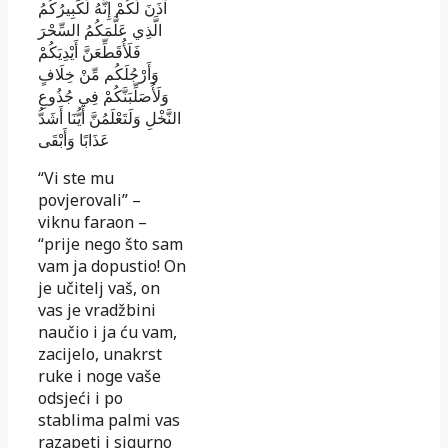
آذَنَ لَكُمْ إِنَّهُ لَكَبِيرُكُمُ
الَّذِي عَلَّمَكُمُ السِّحْرَ
فَلَأُقَطِّعَنَّ أَيْدِيَكُمْ
وَأَرْجُلَكُم مِّنْ خِلَافٍ
وَلَأُصَلِّبَنَّكُمْ فِي جُذُوعِ
النَّخْلِ وَلَتَعْلَمُنَّ أَيُّنَا أَشَدُّ
عَذَابًا وَأَبْقَى
“Vi ste mu
povjerovali” –
viknu faraon –
“prije nego što sam
vam ja dopustio! On
je učitelj vaš, on
vas je vradž­­bini
naučio i ja ću vam,
zacijelo, unakrst
ruke i noge vaše
odsjeći i po
stablima palmi vas
razapeti i si­gur­no