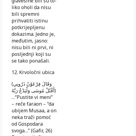
glavešine bili su to­
li­ko oholi da nisu
bili spremni
prihvatiti istinu
potkri­je­plje­­nu
dokazima. Jedno je,
međutim, jasno:
nisu bili ni prvi, ni
po­sljednji koji su
se tako ponašali.
12. Krvoločni ubica
(وَقَالَ فِرْعَوْنُ ذَرُونِي
أَقْتُلْ مُوسَى وَلْيَدْعُ رَبَّهُ)
…“Pustite vi meni”
– reče faraon – “da
ubijem Musaa, a on
neka traži po­moć
od Gospodara
svoga…” (Gafir, 26)