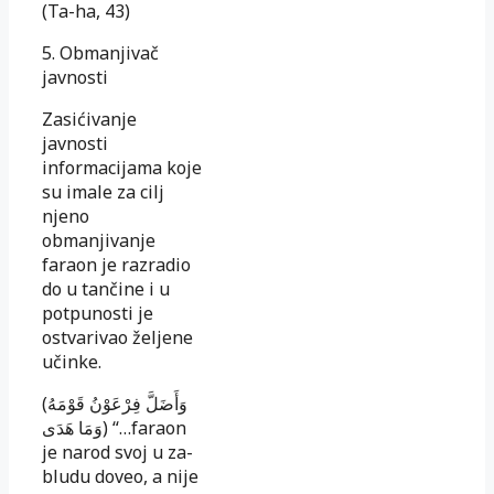
(Ta-ha, 43)
5. Obmanjivač
javnosti
Zasićivanje
javnosti
informacijama koje
su imale za cilj
njeno
obmanjivanje
faraon je razradio
do u tančine i u
potpunosti je
ostvarivao željene
učinke.
(وَأَضَلَّ فِرْعَوْنُ قَوْمَهُ
وَمَا هَدَى) “…faraon
je narod svoj u za­
blu­­du doveo, a nije