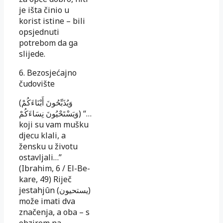
je išta činio u
korist istine – bili
opsjednuti
potrebom da ga
slijede.
6. Bezosjećajno
čudovište
(وَيُذَبِّحُونَ أَبْنَاءَكُمْ
وَيَسْتَحْيُونَ نِسَاءَكُمْ) “…
koji su vam mušku
dje­cu klali, a
žensku u životu
ostavljali…”
(Ibrahim, 6 / El-Be­
kare, 49) Riječ
jestahjûn (يستحيون)
može imati dva
zna­če­nja, a oba – s
obzirom na