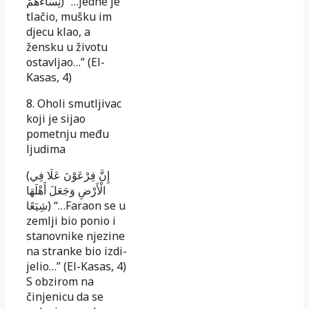
نِسَاءَهُمْ) “…jedne je
tla­čio, mušku im
djecu klao, a
žensku u životu
ostavljao…” (El-
Kasas, 4)
8. Oholi smutljivac
koji je sijao
pometnju među
ljudima
(إِنَّ فِرْعَوْنَ عَلَا فِي
الْأَرْضِ وَجَعَلَ أَهْلَهَا
شِيَعًا) “…Faraon se u
zem­lji bio ponio i
stanovnike njezine
na stranke bio izdi­
je­lio…” (El-Kasas, 4)
S obzirom na
činjenicu da se