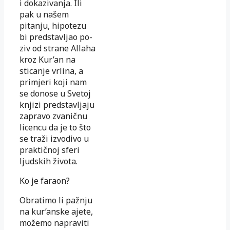
i dokazi­va­nja. Ili
pak u našem
pitanju, hipotezu
bi predstavljao po­
ziv od strane Allaha
kroz Kur’an na
sticanje vrlina, a
pri­mjeri koji nam
se donose u Svetoj
knjizi predstavljaju
za­pravo zvaničnu
licencu da je to što
se traži izvodivo u
prak­tič­noj sferi
ljudskih života.
Ko je faraon?
Obratimo li pažnju
na kur’anske ajete,
možemo napraviti