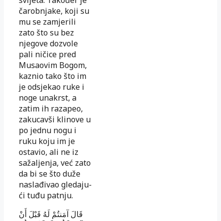
čarobnjake, koji su
mu se zamjerili
zato što su bez
njegove dozvole
pali ni­čice pred
Musaovim Bogom,
kaznio tako što im
je od­sje­kao ruke i
noge unakrst, a
zatim ih razapeo,
zakucavši kli­nove u
po jednu nogu i
ruku koju im je
ostavio, ali ne iz
sažaljenja, već zato
da bi se što duže
naslađivao gle­da­ju­
ći tuđu patnju.
قَالَ آمَنتُمْ لَهُ قَبْلَ أَنْ