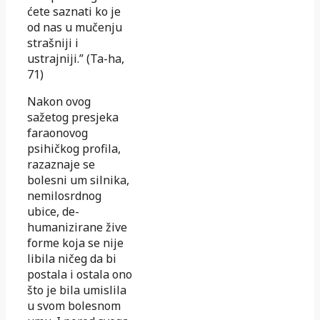
ćete saz­nati ko je
od nas u mučenju
strašniji i
ustrajniji.” (Ta-ha,
71)
Nakon ovog
sažetog presjeka
faraonovog
psihičkog pro­fi­la,
razaznaje se
bolesni um silnika,
nemilosrdnog
ubice, de­
humanizirane žive
forme koja se nije
libila ničeg da bi
po­s­tala i ostala ono
što je bila umislila
u svom bolesnom