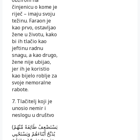
činjenicu o kome je
riječ – ima­ju svoju
težinu. Faraon je
kao prvo, ostavljao
žene u ži­votu, kako
bi ih tlačio kao
jeftinu radnu
snagu, a kao dru­go,
žene nije ubijao,
jer ih je koristio
kao bijelo roblje za
svoje nemoralne
rabote.
7. Tlačitelj koji je
unosio nemir i
neslogu u društvo
(يَسْتَضْعِفُ طَائِفَةً مِّنْهُمْ
يُذَبِّحُ أَبْنَاءَهُمْ وَيَسْتَحْيِي