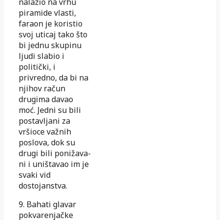
nalazio na vrhu
piramide vlasti,
faraon je koristio
svoj uticaj tako što
bi jed­nu skupinu
ljudi slabio i
politički, i
privredno, da bi na
njihov račun
drugima davao
moć. Jedni su bili
pos­tav­lja­­ni za
vršioce važnih
poslova, dok su
drugi bili po­ni­ža­va­
ni i uništavao im je
svaki vid
dostojanstva.
9. Bahati glavar
pokvarenjačke