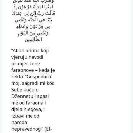
آمَنُوا امْرَأَةَ فِرْعَوْنَ إِذْ
قَالَتْ رَبِّ ابْنِ لِي عِندَكَ
بَيْتًا فِي الْجَنَّةِ وَنَجِّنِي
مِن فِرْعَوْنَ وَعَمَلِهِ
وَنَجِّنِي مِنَ الْقَوْمِ
الظَّالِمِينَ
“Allah onima koji
vjeruju navodi
primjer žene
faraonove – kada je
rekla: “Gospodaru
moj, sagradi mi kod
Sebe kuću u
Džennetu i spasi
me od faraona i
djela njegova, i
izbavi me od
naroda
nepravednog!” (Et-