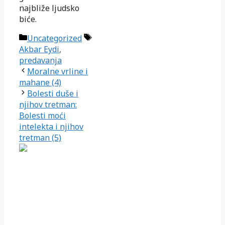
najbliže ljudsko
biće.
Kategorije
Oznake
Uncategorized
Akbar Eydi
,
predavanja
Moralne vrline i
mahane (4)
Bolesti duše i
njihov tretman:
Bolesti moći
intelekta i njihov
tretman (5)