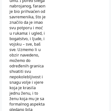
umu. I pored svega
nabrojanog, faraon
je bio prihvaćen od
sa­vremenika, što je
značilo da je imao
svu potporu i moć
u ru­kama: i ugled, i
bogatstvo, i ljude, i
vojsku – sve, baš
sve. Uz­memo li u
obzir navedeno,
možemo do
određenih gra­ni­ca
shvatiti svu
nepokolebljivost i
snagu volje i vjere
koja je kra­sila
jednu ženu, i to
ženu koja mu je sa
formalnog as­pek­ta
gledano bila