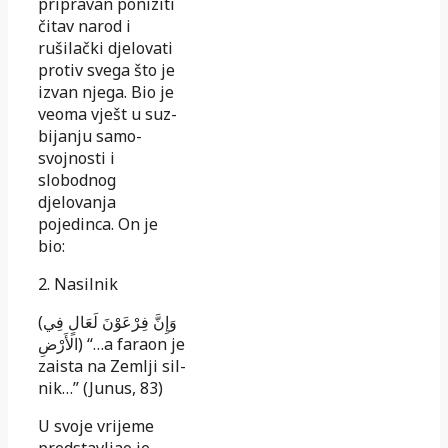
pripravan poniziti
čitav narod i
rušilački djelovati
pro­tiv sve­ga što je
izvan njega. Bio je
veoma vješt u suz­
bi­janju sa­mo­
svojnosti i
slobodnog
djelovanja
pojedinca. On je
bio:
2. Nasilnik
(وَإِنَّ فِرْعَوْنَ لَعَالٍ فِي
الأَرْضِ) “…a faraon je
zaista na Zemlji sil­­
nik…” (Junus, 83)
U svoje vrijeme
predstavljao je