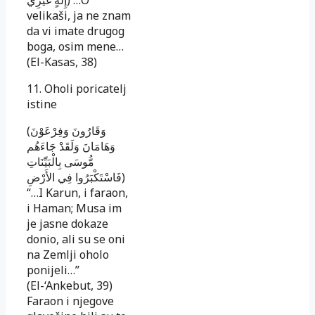
velikaši, ja ne znam
da vi imate drugog
boga, osim mene…
(El-Kasas, 38)
11. Oholi poricatelj
istine
(وَقَارُونَ وَفِرْعَوْنَ
وَهَامَانَ وَلَقَدْ جَاءَهُم
مُّوسَى بِالْبَيِّنَاتِ
فَاسْتَكْبَرُوا فِي الأَرْضِ)
“…I Karun, i faraon,
i Haman; Musa im
je jasne do­kaze
donio, ali su se oni
na Zemlji oholo
ponijeli…”
(El-‘Ankebut, 39)
Faraon i njegove