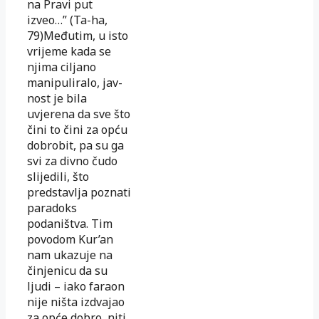
na Pravi put
izveo…” (Ta-ha,
79)Me­đu­tim, u isto
vrijeme kada se
njima ciljano
manipuliralo, jav­
nost je bila
uvjerena da sve što
čini to čini za opću
do­bro­bit, pa su ga
svi za divno čudo
slijedili, što
predstavlja po­znati
paradoks
podaništva. Tim
povodom Kur’an
nam uka­zuje na
činjenicu da su
ljudi – iako faraon
nije ništa iz­dvajao
za opće dobro, niti