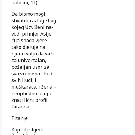
Tahrim, 11)
Da bismo mogli
shvatiti razlog zbog
kojeg Uzvišeni na­
vo­di primjer Asije,
čija snaga vjere
tako djeluje na
njenu vo­lju da važi
za univerzalan,
poželjan uzor, za
sva vremena i kod
svih ljudi, i
muškaraca, i žena –
neophodno je upo­
zna­ti lični profil
faraona.
Pitanje:
Koji cilj slijedi