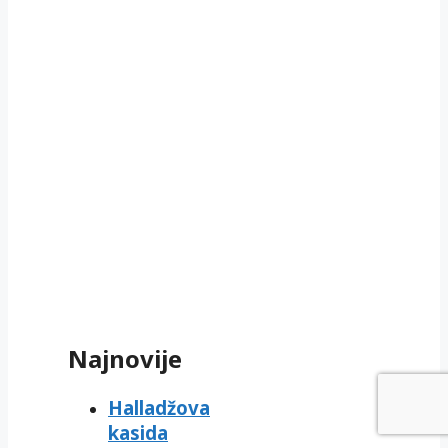
Najnovije
Halladžova
kasida