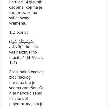
listu od 14 glavnih
osobina, kojima je
faraon zaprljao
svijet svoga
vremena.
1. Zločinac
(يَسُومُونَكُمْ سُوَءَ
الْعَذَابِ) “…koji su
vas neizmjerno
mučili…” (El-A‘araf,
141)
Postupak njegovog
zločinačkog
nastupa bio je
veoma za­mršen. On
nije nanosio samo
fizičku bol
pojedincima, bio je