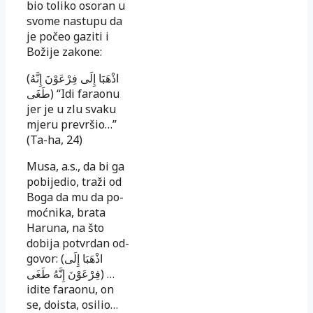
bio toliko osoran u
svome nastupu da
je počeo gaziti i
Božije zakone:
(اذْهَبَا إِلَى فِرْعَوْنَ إِنَّهُ
طَغَى) “Idi faraonu
jer je u zlu svaku
mje­ru prevršio…”
(Ta-ha, 24)
Musa, a.s., da bi ga
pobijedio, traži od
Boga da mu da po­
moćnika, brata
Haruna, na što
dobija potvrdan od­
go­vor: (اذْهَبَا إِلَى
فِرْعَوْنَ إِنَّهُ طَغَى) …
idite faraonu, on
se, doista, osi­lio…