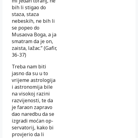
mi jedan to­ranj, ne
bih li stigao do
staza, staza
nebeskih, ne bih li
se po­peo do
Musaova Boga, a ja
smatram da je on,
zaista, la­žac.” (Gafir,
36-37)
Treba nam biti
jasno da su u to
vrijeme astrologija
i as­tronomija bile
na visokoj razini
razvijenosti, te da
je fa­­raon zapravo
dao naredbu da se
izgradi moćan op­
ser­va­­torij, kako bi
provjerio da li