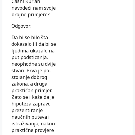
Časni Kur’an
navodeći nam svoje
broj­ne primjere?
Odgovor:
Da bi se bilo šta
dokazalo ili da bi se
ljudima ukazalo na
put podsticanja,
neophodne su dvije
stvari. Prva je po­
sto­janje dobrog
zakona, a druga
praktičan primjer.
Zato se i kaže da je
hipoteza zapravo
prezentiranje
naučnih pu­te­va i
istraživanja, nakon
praktične provjere