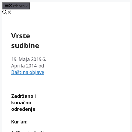
Izbornik
Preskoči
na
sadržaj
Vrste
sudbine
19. Maja 2019.
6.
Aprila 2014.
od
Baština objave
Zadržano i
konačno
određenje
Kur'an: