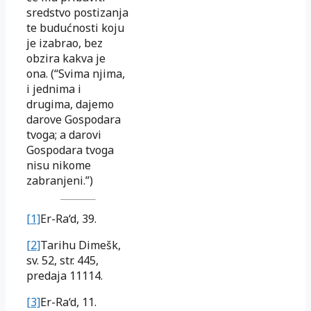
sredstvo postizanja
te budućnosti koju
je izabrao, bez
obzira kakva je
ona. (“Svima njima,
i jednima i
drugima, dajemo
darove Gospodara
tvoga; a darovi
Gospodara tvoga
nisu nikome
zabranjeni.”)
[1]
Er-Ra‘d
, 39.
[2]
Tarihu Dimešk
,
sv. 52, str. 445,
predaja 11114.
[3]
Er-Ra‘d
, 11.