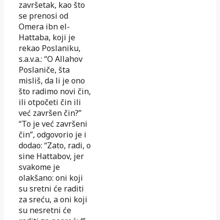
završetak, kao što
se prenosi od
Omera ibn el-
Hattaba, koji je
rekao Poslaniku,
s.a.v.a.: “O Allahov
Poslaniče, šta
misliš, da li je ono
što radimo novi čin,
ili otpočeti čin ili
već završen čin?”
“To je već završeni
čin”, odgovorio je i
dodao: “Zato, radi, o
sine Hattabov, jer
svakome je
olakšano: oni koji
su sretni će raditi
za sreću, a oni koji
su nesretni će