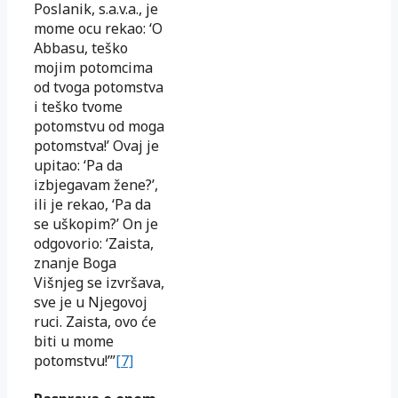
Poslanik, s.a.v.a., je
mome ocu rekao: ‘O
Abbasu, teško
mojim potomcima
od tvoga potomstva
i teško tvome
potomstvu od moga
potomstva!’ Ovaj je
upitao: ‘Pa da
izbjegavam žene?’,
ili je rekao, ‘Pa da
se uškopim?’ On je
odgovorio: ‘Zaista,
znanje Boga
Višnjeg se izvršava,
sve je u Njegovoj
ruci. Zaista, ovo će
biti u mome
potomstvu!’”
[7]