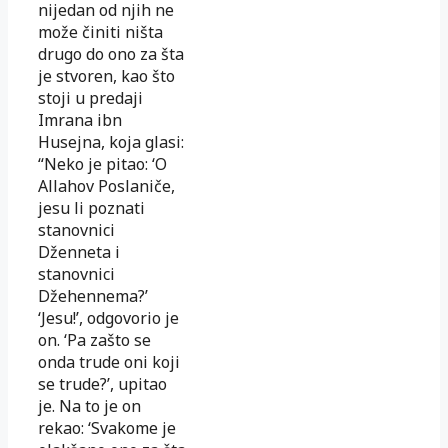
nijedan od njih ne
može činiti ništa
drugo do ono za šta
je stvoren, kao što
stoji u predaji
Imrana ibn
Husejna, koja glasi:
“Neko je pitao: ‘O
Allahov Poslaniče,
jesu li poznati
stanovnici
Dženneta i
stanovnici
Džehennema?’
‘Jesu!’, odgovorio je
on. ‘Pa zašto se
onda trude oni koji
se trude?’, upitao
je. Na to je on
rekao: ‘Svakome je