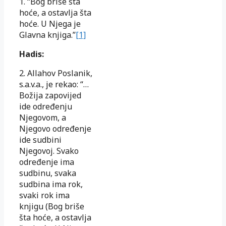
1. “Bog briše šta
hoće, a ostavlja šta
hoće. U Njega je
Glavna knjiga.”
[1]
Hadis:
2. Allahov Poslanik,
s.a.v.a., je rekao: “…
Božija zapovijed
ide određenju
Njegovom, a
Njegovo određenje
ide sudbini
Njegovoj. Svako
određenje ima
sudbinu, svaka
sudbina ima rok,
svaki rok ima
knjigu (Bog briše
šta hoće, a ostavlja