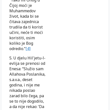
Čijoj moći je
Muhammedov
život, kada bi se
čitava zajednica
trudila da ti korist
učini, neće ti moći
koristiti, osim
koliko je Bog
odredio.”
[4]
5. U djelu Hil'jetu-l-
evlija se prenosi od
Enesa: “Služio sam
Allahova Poslanika,
s.a.v.a., deset
godina, i nije me
nikada poslao
zarad bilo čega, pa
se to nije dogodilo,
a da nije rekao: ‘Da