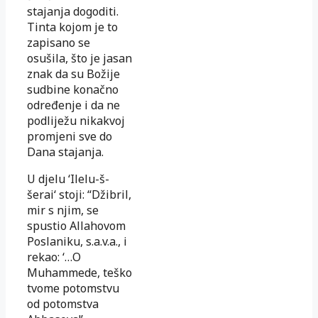
stajanja dogoditi.
Tinta kojom je to
zapisano se
osušila, što je jasan
znak da su Božije
sudbine konačno
određenje i da ne
podliježu nikakvoj
promjeni sve do
Dana stajanja.
U djelu ‘Ilelu-š-
šerai‘ stoji: “Džibril,
mir s njim, se
spustio Allahovom
Poslaniku, s.a.v.a., i
rekao: ‘…O
Muhammede, teško
tvome potomstvu
od potomstva