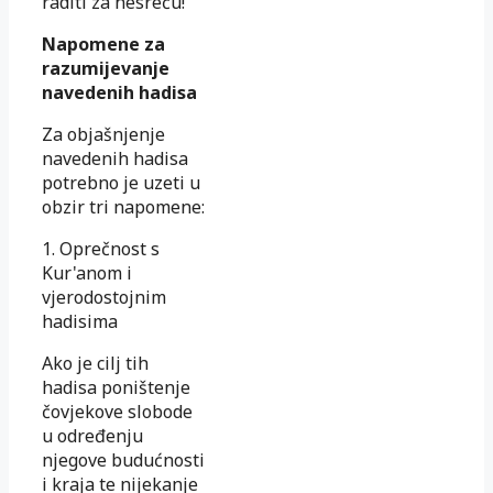
raditi za nesreću!”
Napomene za
razumijevanje
navedenih hadisa
Za objašnjenje
navedenih hadisa
potrebno je uzeti u
obzir tri napomene:
1. Oprečnost s
Kur'anom i
vjerodostojnim
hadisima
Ako je cilj tih
hadisa poništenje
čovjekove slobode
u određenju
njegove budućnosti
i kraja te nijekanje