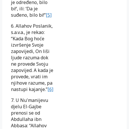
je određeno, bilo
bi!’, ili: ‘Da je
suđeno, bilo bi!”
[5]
6. Allahov Poslanik,
s.a.v.a., je rekao:
“Kada Bog hoće
izvršenje Svoje
zapovijedi, On liši
ljude razuma dok
ne provede Svoju
zapovijed. A kada je
provede, vrati im
njihove razume, pa
nastupi kajanje.”
[6]
7. U Nu'manijevu
djelu El-Gajbe
prenosi se od
Abdullaha ibn
Abbasa: “Allahov