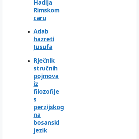
Hadija
Rimskom
caru
Adab
hazreti
Jusufa
Rječnik
stručnih
pojmova
iz
filozofije
s
perzijskog
na
bosanski
jezik