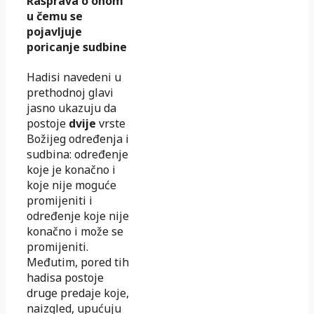
Rasprava o onom
u čemu se
pojavljuje
poricanje sudbine
Hadisi navedeni u
prethodnoj glavi
jasno ukazuju da
postoje
dvije
vrste
Božijeg određenja i
sudbina: određenje
koje je konačno i
koje nije moguće
promijeniti i
određenje koje nije
konačno i može se
promijeniti.
Međutim, pored tih
hadisa postoje
druge predaje koje,
naizgled, upućuju