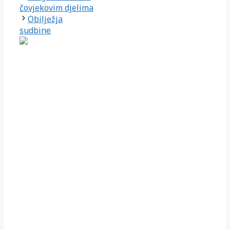
čovjekovim djelima
Obilježja
sudbine