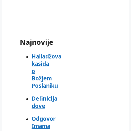
Najnovije
Halladžova
kasida
o
Božjem
Poslaniku
Definicija
dove
Odgovor
Imama