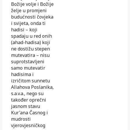
Božije volje i Božije
želje u promjeni
budućnosti čovjeka
i svijeta, onda ti
hadisi – koji
spadaju u red onih
(ahad-hadisa) koji
ne dostižu stepen
mutevatira – nisu
suprotstavljeni
samo mutevatir
hadisima i
izričitom sunnetu
Allahova Poslanika,
s.a.v.a., nego su
također oprečni
jasnom stavu
Kur'ana Časnog i
mudrosti
vjerovjesničkog