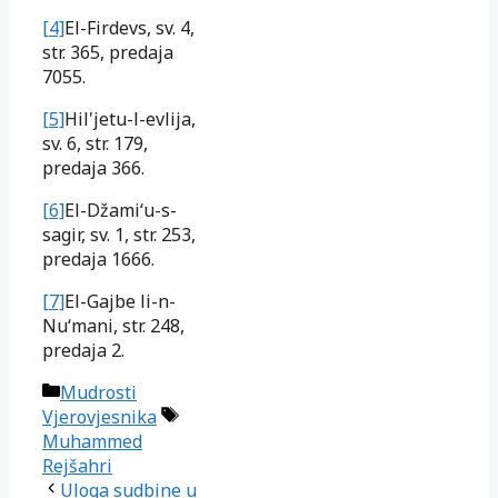
[4]
El-Firdevs
, sv. 4,
str. 365, predaja
7055.
[5]
Hil'jetu-l-evlija
,
sv. 6, str. 179,
predaja 366.
[6]
El-Džami‘u-s-
sagir
, sv. 1, str. 253,
predaja 1666.
[7]
El-Gajbe li-n-
Nu‘mani
, str. 248,
predaja 2.
Kategorije
Mudrosti
Oznake
Vjerovjesnika
Muhammed
Rejšahri
Uloga sudbine u