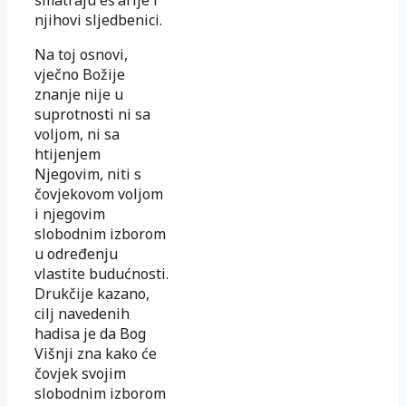
smatraju eš'arije i
njihovi sljedbenici.
Na toj osnovi,
vječno Božije
znanje nije u
suprotnosti ni sa
voljom, ni sa
htijenjem
Njegovim, niti s
čovjekovom voljom
i njegovim
slobodnim izborom
u određenju
vlastite budućnosti.
Drukčije kazano,
cilj navedenih
hadisa je da Bog
Višnji zna kako će
čovjek svojim
slobodnim izborom