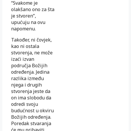
“Svakome je
olakšano ono za šta
je stvoren”,
upućuju na ovu
napomenu.
Također, ni čovjek,
kao ni ostala
stvorenja, ne može
izaći izvan
područja Božijih
određenja. Jedina
razlika između
njega i drugih
stvorenja jeste da
on ima slobodu da
odredi svoju
budućnost u okviru
Božijih određenja.
Poredak stvaranja
će mu pribaviti