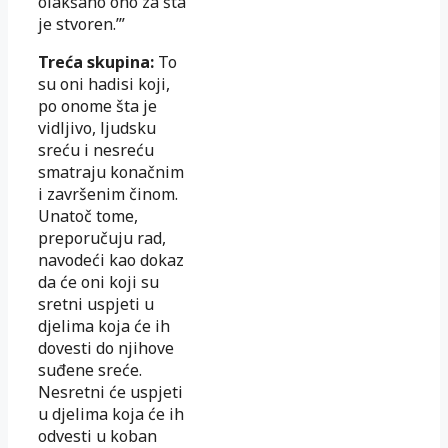
olakšano ono za šta
je stvoren.’”
Treća skupina:
To
su oni hadisi koji,
po onome šta je
vidljivo, ljudsku
sreću i nesreću
smatraju konačnim
i završenim činom.
Unatoč tome,
preporučuju rad,
navodeći kao dokaz
da će oni koji su
sretni uspjeti u
djelima koja će ih
dovesti do njihove
suđene sreće.
Nesretni će uspjeti
u djelima koja će ih
odvesti u koban