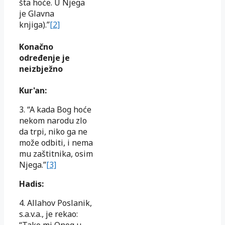
šta hoće. U Njega
je Glavna
knjiga).”
[2]
Konačno
određenje je
neizbježno
Kur'an:
3. “A kada Bog hoće
nekom narodu zlo
da trpi, niko ga ne
može odbiti, i nema
mu zaštitnika, osim
Njega.”
[3]
Hadis:
4. Allahov Poslanik,
s.a.v.a., je rekao:
“Tako mi Onog u