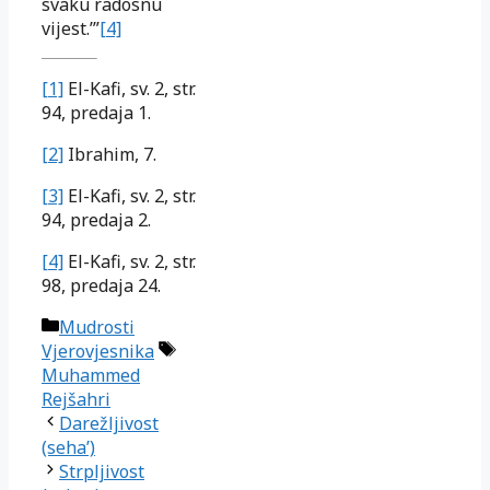
svaku radosnu
vijest.’”
[4]
[1]
El-Kafi, sv. 2, str.
94, predaja 1.
[2]
Ibrahim, 7.
[3]
El-Kafi, sv. 2, str.
94, predaja 2.
[4]
El-Kafi, sv. 2, str.
98, predaja 24.
Kategorije
Mudrosti
Oznake
Vjerovjesnika
Muhammed
Rejšahri
Darežljivost
(seha’)
Strpljivost