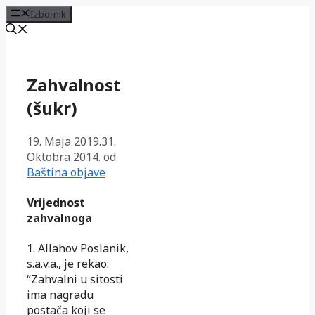
Izbornik
Preskoči
na
sadržaj
Zahvalnost
(šukr)
19. Maja 2019.
31.
Oktobra 2014.
od
Baština objave
Vrijednost
zahvalnoga
1. Allahov Poslanik,
s.a.v.a., je rekao:
“Zahvalni u sitosti
ima nagradu
postača koji se