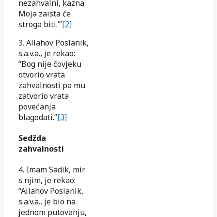
nezahvalni, kazna
Moja zaista će
stroga biti.’”
[2]
3. Allahov Poslanik,
s.a.v.a., je rekao:
“Bog nije čovjeku
otvorio vrata
zahvalnosti pa mu
zatvorio vrata
povećanja
blagodati.”
[3]
Sedžda
zahvalnosti
4. Imam Sadik, mir
s njim, je rekao:
“Allahov Poslanik,
s.a.v.a., je bio na
jednom putovanju,