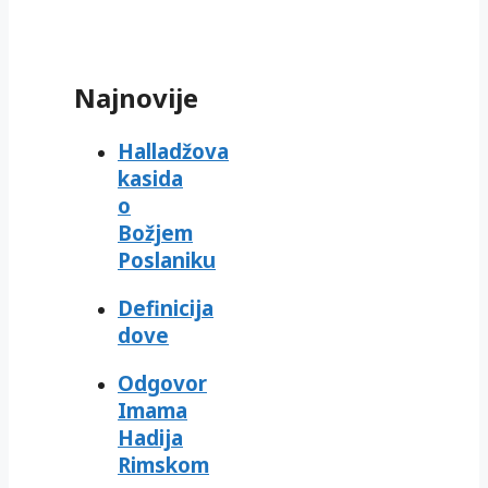
Najnovije
Halladžova
kasida
o
Božjem
Poslaniku
Definicija
dove
Odgovor
Imama
Hadija
Rimskom