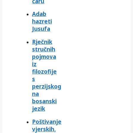
caru
Adab
hazreti
Jusufa
Rječnik
stručnih
pojmova
iz
filozofije
s
perzijskog
na
bosanski
jezik
Poštivanje
vjerskih,