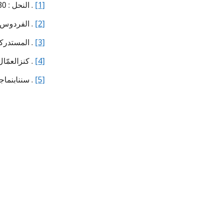
. النحل : 30 .
[1]
الفردوس : ج 1 ص 101 .
[2]
المستدركعلىالصحي.
[3]
كنزالعمّال : ج 3 ص 156.
[4]
سننابنماجة: ج 2 ص 724 .
[5]