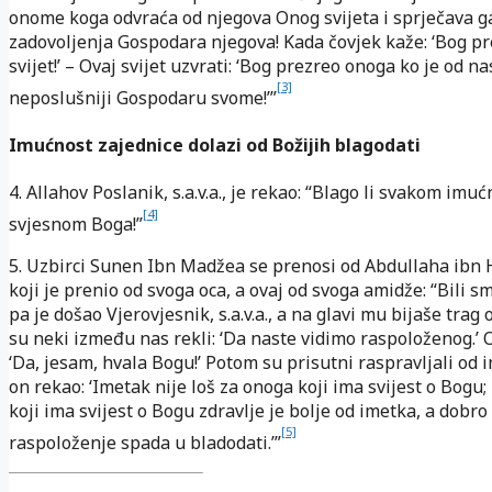
onome koga odvraća od njegova Onog svijeta i sprječava g
zadovoljenja Gospodara njegova! Kada čovjek kaže: ‘Bog p
svijet!’ – Ovaj svijet uzvrati: ‘Bog prezreo onoga ko je od na
[3]
neposlušniji Gospodaru svome!’”
Imućnost zajednice dolazi od Božijih blagodati
4. Allahov Poslanik, s.a.v.a., je rekao: “Blago li svakom imu
[4]
svjesnom Boga!”
5. Uzbirci Sunen Ibn Madžea se prenosi od Abdullaha ibn
koji je prenio od svoga oca, a ovaj od svoga amidže: “Bili s
pa je došao Vjerovjesnik, s.a.v.a., a na glavi mu bijaše trag
su neki između nas rekli: ‘Da naste vidimo raspoloženog.’ 
‘Da, jesam, hvala Bogu!’ Potom su prisutni raspravljali od 
on rekao: ‘Imetak nije loš za onoga koji ima svijest o Bogu;
koji ima svijest o Bogu zdravlje je bolje od imetka, a dobro
[5]
raspoloženje spada u bladodati.’”