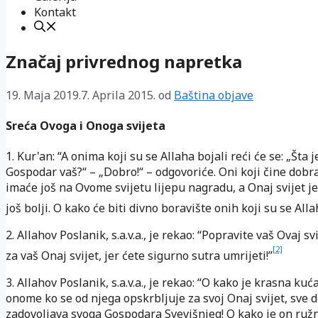
Kontakt
Značaj privrednog napretka
19. Maja 2019.
7. Aprila 2015.
od
Baština objave
Sreća Ovoga i Onoga svijeta
1. Kur'an: “A onima koji su se Allaha bojali reći će se: „Šta j
Gospodar vaš?“ – „Dobro!“ – odgovoriće. Oni koji čine dobra
imaće još na Ovome svijetu lijepu nagradu, a Onaj svijet je
još bolji. O kako će biti divno boravište onih koji su se Alla
2. Allahov Poslanik, s.a.v.a., je rekao: “Popravite vaš Ovaj svi
[2]
za vaš Onaj svijet, jer ćete sigurno sutra umrijeti!”
3. Allahov Poslanik, s.a.v.a., je rekao: “O kako je krasna kuć
onome ko se od njega opskrbljuje za svoj Onaj svijet, sve 
zadovoljava svoga Gospodara Svevišnjeg! O kako je on ruž