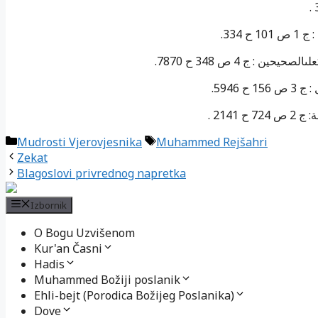
. ح 334
. حين : ج 4 ص 348 ح 7870
.  ح 5946
.  ح 2141
Kategorije
Oznake
Mudrosti Vjerovjesnika
Muhammed Rejšahri
Zekat
Blagoslovi privrednog napretka
Izbornik
O Bogu Uzvišenom
Kur'an Časni
Hadis
Muhammed Božiji poslanik
Ehli-bejt (Porodica Božijeg Poslanika)
Dove