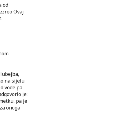
a od
rezreo Ovaj
s
ćnom
 Hubejba,
mo na sijelu
 od vode pa
Odgovorio je:
imetku, pa je
 za onoga