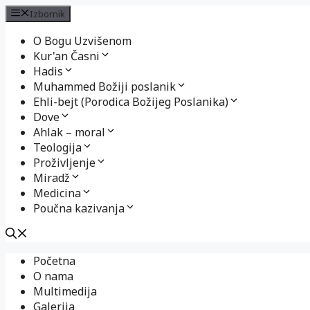
Izbornik
O Bogu Uzvišenom
Kur'an Časni
Hadis
Muhammed Božiji poslanik
Ehli-bejt (Porodica Božijeg Poslanika)
Dove
Ahlak – moral
Teologija
Proživljenje
Miradž
Medicina
Poučna kazivanja
Preskoči
Početna
na
O nama
sadržaj
Multimedija
Galerija