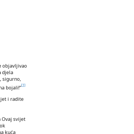
e objavljivao
 djela
, sigurno,
[1]
ha bojali!”
jet i radite
a Ovaj svijet
dok
na kuća