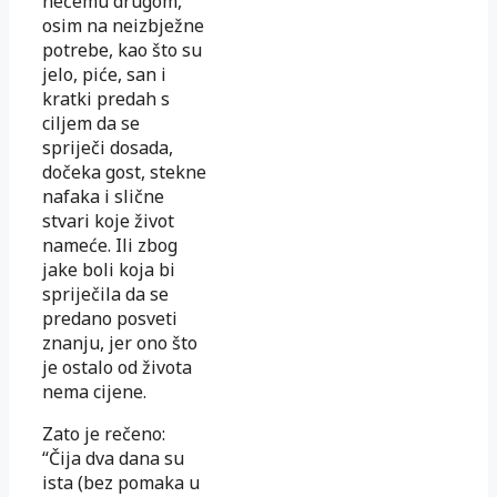
nečemu drugom,
osim na neizbježne
potrebe, kao što su
jelo, piće, san i
kratki predah s
ciljem da se
spriječi dosada,
dočeka gost, stekne
nafaka i slične
stvari koje život
nameće. Ili zbog
jake boli koja bi
spriječila da se
predano posveti
znanju, jer ono što
je ostalo od života
nema cijene.
Zato je rečeno:
“Čija dva dana su
ista (bez pomaka u