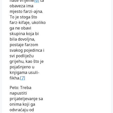
naše vrijeme
[6]
ta
obaveza ima
mjesto farzi-ajna.
To je stoga što
farz-kifaje, ukoliko
ga ne obavi
skupina koja bi
bila dovoljna,
postaje farzom
svakog pojedinca i
svi podliježu
grijehu, kao što je
pojašnjeno u
knjigama usuli-
fikha.
[7]
Peto: Treba
napustiti
prijateljevanje sa
onima koji ga
odvraćaju od