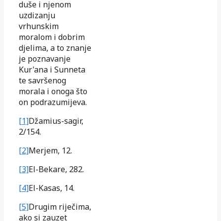
duše i njenom
uzdizanju
vrhunskim
moralom i dobrim
djelima, a to znanje
je poznavanje
Kur'ana i Sunneta
te savršenog
morala i onoga što
on podrazumijeva.
[1]
Džamius-sagir,
2/154.
[2]
Merjem, 12.
[3]
El-Bekare, 282.
[4]
El-Kasas, 14.
[5]
Drugim riječima,
ako si zauzet