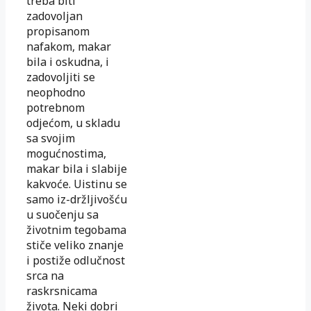
treba biti
zadovoljan
propisanom
nafakom, makar
bila i oskudna, i
zadovoljiti se
neophodno
potrebnom
odjećom, u skladu
sa svojim
mogućnostima,
makar bila i slabije
kakvoće. Uistinu se
samo iz-držljivošću
u suočenju sa
životnim tegobama
stiče veliko znanje
i postiže odlučnost
srca na
raskrsnicama
života. Neki dobri