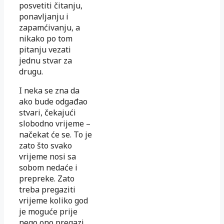
posvetiti čitanju,
ponavljanju i
zapamćivanju, a
nikako po tom
pitanju vezati
jednu stvar za
drugu.
I neka se zna da
ako bude odgađao
stvari, čekajući
slobodno vrijeme –
načekat će se. To je
zato što svako
vrijeme nosi sa
sobom nedaće i
prepreke. Zato
treba pregaziti
vrijeme koliko god
je moguće prije
nego ono pregazi