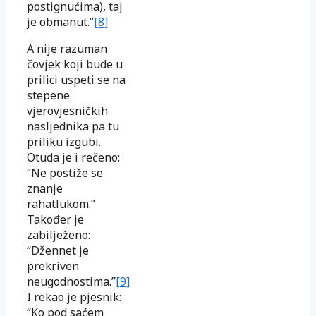
postignućima), taj
je obmanut.”
[8]
A nije razuman
čovjek koji bude u
prilici uspeti se na
stepene
vjerovjesničkih
nasljednika pa tu
priliku izgubi.
Otuda je i rečeno:
“Ne postiže se
znanje
rahatlukom.”
Također je
zabilježeno:
“Džennet je
prekriven
neugodnostima.”
[9]
I rekao je pjesnik:
“Ko pod saćem