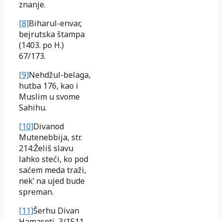
znanje.
[8]
Biharul-envar,
bejrutska štampa
(1403. po H.)
67/173.
[9]
Nehdžul-belaga,
hutba 176, kao i
Muslim u svome
Sahihu.
[10]
Divanod
Mutenebbija, str.
214:Želiš slavu
lahko steći, ko pod
saćem meda traži,
nek’ na ujed bude
spreman.
[11]
Šerhu Divan
Hamaseti, 3/1511.