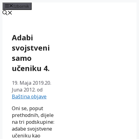
Izbornik
Preskoči
na
sadržaj
Adabi
svojstveni
samo
učeniku 4.
19. Maja 2019.
20.
Juna 2012.
od
Baština objave
Oni se, poput
prethodnih, dijele
na tri podskupine:
adabe svojstvene
učeniku kao