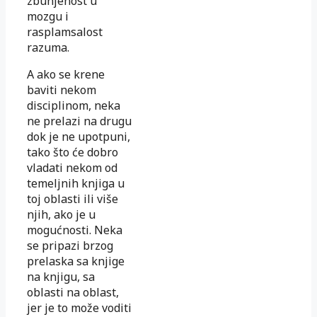
zbunjenost u
mozgu i
rasplamsalost
razuma.
A ako se krene
baviti nekom
disciplinom, neka
ne prelazi na drugu
dok je ne upotpuni,
tako što će dobro
vladati nekom od
temeljnih knjiga u
toj oblasti ili više
njih, ako je u
mogućnosti. Neka
se pripazi brzog
prelaska sa knjige
na knjigu, sa
oblasti na oblast,
jer je to može voditi