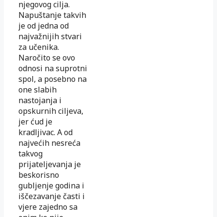
njegovog cilja.
Napuštanje takvih
je od jedna od
najvažnijih stvari
za učenika.
Naročito se ovo
odnosi na suprotni
spol, a posebno na
one slabih
nastojanja i
opskurnih ciljeva,
jer ćud je
kradljivac. A od
najvećih nesreća
takvog
prijateljevanja je
beskorisno
gubljenje godina i
iščezavanje časti i
vjere zajedno sa