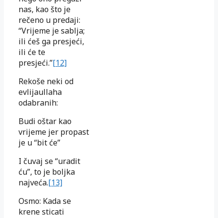
nas, kao što je
rečeno u predaji:
“Vrijeme je sablja;
ili ćeš ga presjeći,
ili će te
presjeći.”
[12]
Rekoše neki od
evlijaullaha
odabranih:
Budi oštar kao
vrijeme jer propast
je u “bit će”
I čuvaj se “uradit
ću”, to je boljka
najveća.
[13]
Osmo: Kada se
krene sticati