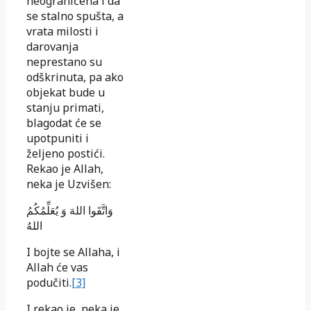
neograničena i da
se stalno spušta, a
vrata milosti i
darovanja
neprestano su
odškrinuta, pa ako
objekat bude u
stanju primati,
blagodat će se
upotpuniti i
željeno postići.
Rekao je Allah,
neka je Uzvišen:
وَاتَّقَوا اللهَ وَ يُعَلِّمُكُمُ
اللهُ
I bojte se Allaha, i
Allah će vas
podučiti.
[3]
I rekao je, neka je