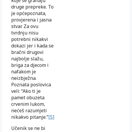
koje se granaju
druge prepreke. To
je općepoznata,
provjerena i jasna
stvar. Za ovu
tvrdnju nisu
potrebni nikakvi
dokazi jer i kada se
bračni drugovi
najbolje slažu,
briga za djecom i
nafakom je
neizbježna.
Poznata poslovica
veli: “Ako ti je
pamet obuzeta
crvenim lukom,
nećeš razumjeti
nikakvo pitanje.”
[5]
Učenik se ne bi