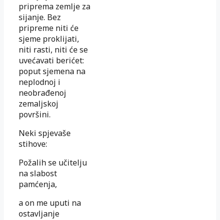
priprema zemlje za
sijanje. Bez
pripreme niti će
sjeme proklijati,
niti rasti, niti će se
uvećavati berićet:
poput sjemena na
neplodnoj i
neobrađenoj
zemaljskoj
površini.
Neki spjevaše
stihove:
Požalih se učitelju
na slabost
pamćenja,
a on me uputi na
ostavljanje