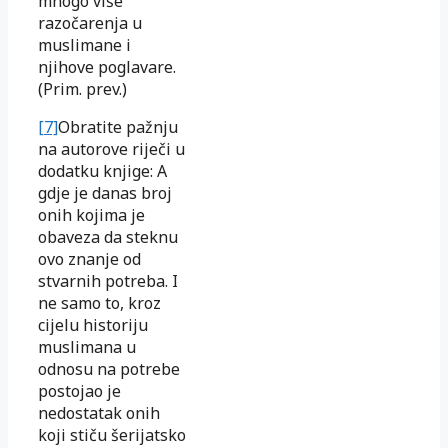
mnogo više
razočarenja u
muslimane i
njihove poglavare.
(Prim. prev.)
[7]
Obratite pažnju
na autorove riječi u
dodatku knjige: A
gdje je danas broj
onih kojima je
obaveza da steknu
ovo znanje od
stvarnih potreba. I
ne samo to, kroz
cijelu historiju
muslimana u
odnosu na potrebe
postojao je
nedostatak onih
koji stiču šerijatsko