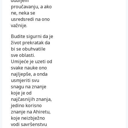
dubljem
proučavanju, a ako
ne, neka se
usredsredi na ono
važnije.
Budite sigurni da je
život prekratak da
bi se obuhvatile
sve oblasti.
Umijeće je uzeti od
svake nauke ono
najljepše, a onda
usmjeriti svu
snagu na znanje
koje je od
najčasnijih znanja,
jedino korisno
znanje na Ahiretu,
koje neizbježno
vodi savršenstvu