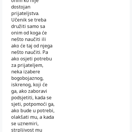
onim ko nije
dostojan
prijateljstva.
Učenik se treba
družiti samo sa
onim od koga će
nešto naučiti ili
ako će taj od njega
nešto naučiti. Pa
ako osjeti potrebu
za prijateljem,
neka izabere
bogobojaznog,
iskrenog, koji će
ga, ako zaboravi
podsjetiti, kada se
sjeti, potpomoći ga,
ako bude u potrebi,
olakšati mu, a kada
se uznemiri,
strpljivost mu