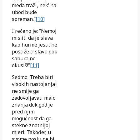
meda traži, nek’ na
ubod bude
spreman.”
[10]
I rečeno je: “Nemoj
misliti da je slava
kao hurme jesti, ne
postiže ti slavu dok
sabura ne
okusiš!”
[11]
Sedmo: Treba biti
visokih nastojanja i
ne smije ga
zadovoljavati malo
znanja dok god je
pred njim
mogućnost da ga
stekne znatnijoj
mjeri. Također, u
svome poslu ne bi