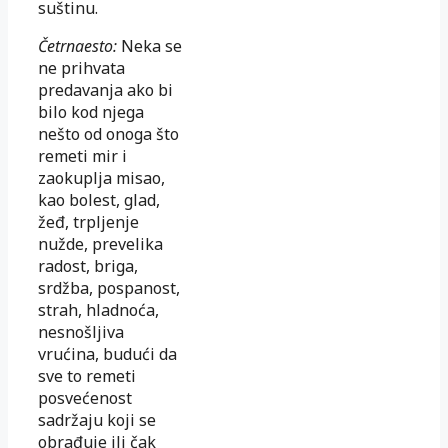
suštinu.
Četrnaesto:
Neka se
ne prihvata
predavanja ako bi
bilo kod njega
nešto od onoga što
remeti mir i
zaokuplja misao,
kao bolest, glad,
žeđ, trpljenje
nužde, prevelika
radost, briga,
srdžba, pospanost,
strah, hladnoća,
nesnošljiva
vrućina, budući da
sve to remeti
posvećenost
sadržaju koji se
obrađuje ili čak