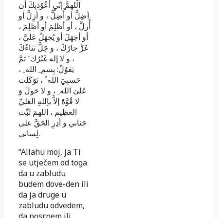
الَّلهمَّ إنّيِ أعُوُذبِكَ أن
أضِلَّ أو أُضِلَّ ، و أزِلَّ أو
أُزلَّ ، أو أظلِمَ أو أظلِمَ ،
أو أجهَلَ أو يُجهَلُ عَليَّ ،
عَزَّ جارُكَ ، و جَلَّ ثَناءُكَ
، و لا إله غَيْرُك َ ثمَّ
يَقوُلُ: بِسم ِ الله ِ ،
حَسبِيَ الله ُ ، تَوَكَلت
عَلىَ الله ِ ، و لا حَولَ وَ
لا قُوَّةَ إلاَّ باِللهِ العَليِّ
العظِيم ، اللهمَ ثَبِّت
جَناني و أدِرِ الحَقَّ على
لِساني.
“Allahu moj, ja Ti
se utječem od toga
da u zabludu
budem dove-den ili
da ja druge u
zabludu odvedem,
da posrnem ili