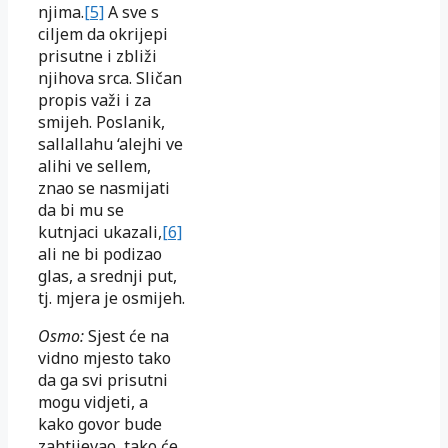
njima.
[5]
A sve s
ciljem da okrijepi
prisutne i zbliži
njihova srca. Sličan
propis važi i za
smijeh. Poslanik,
sallallahu ‘alejhi ve
alihi ve sellem,
znao se nasmijati
da bi mu se
kutnjaci ukazali,
[6]
ali ne bi podizao
glas, a srednji put,
tj. mjera je osmijeh.
Osmo:
Sjest će na
vidno mjesto tako
da ga svi prisutni
mogu vidjeti, a
kako govor bude
zahtijevao, tako će