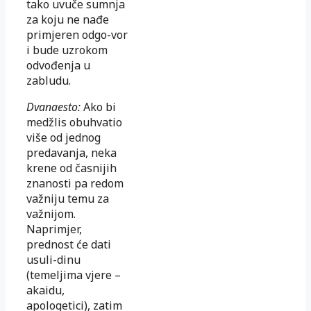
tako uvuče sumnja
za koju ne nađe
primjeren odgo-vor
i bude uzrokom
odvođenja u
zabludu.
Dvanaesto:
Ako bi
medžlis obuhvatio
više od jednog
predavanja, neka
krene od časnijih
znanosti pa redom
važniju temu za
važnijom.
Naprimjer,
prednost će dati
usuli-dinu
(temeljima vjere –
akaidu,
apologetici), zatim