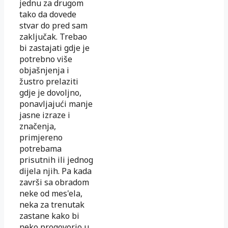
jednu za drugom
tako da dovede
stvar do pred sam
zaključak. Trebao
bi zastajati gdje je
potrebno više
objašnjenja i
žustro prelaziti
gdje je dovoljno,
ponavljajući manje
jasne izraze i
značenja,
primjereno
potrebama
prisutnih ili jednog
dijela njih. Pa kada
završi sa obradom
neke od mes'ela,
neka za trenutak
zastane kako bi
neko progovorio u