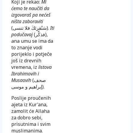
Koji je rekao:
Mi
ćemo te naučiti da
izgovaraš pa nećeš
ništa zaboraviti
(
سَنُقرئكَ فلا تنسى
).
I
ti
podučavaj
(
فذكِّر
),
ana umu se ima da
to znanje vodi
porijeklo i potječe
još iz drevnih
vremena, iz
listova
Ibrahimovih i
Musaovih
(
صحف
إبراهيم و موسى
).
Poslije proučenih
ajeta iz Kur'ana,
zamolit će Allaha
za dobro sebi,
prisutnima i svim
muslimanima.