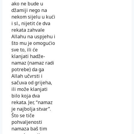
ako ne bude u
džamiji nego na
nekom sijelu u kući
i sl., nijetit će dva
rekata zahvale
Allahu na uspjehu i
što mu je omogućio
sve to, ili će
klanjati hadže-
namaz (namaz radi
potrebe) da ga
Allah učvrsti i
sačuva od grijeha,
ili može klanjati
bilo koja dva
rekata. Jer, “namaz
je najbolja stvar”.
Što se tiče
pohvaljenosti
namaza baš tim