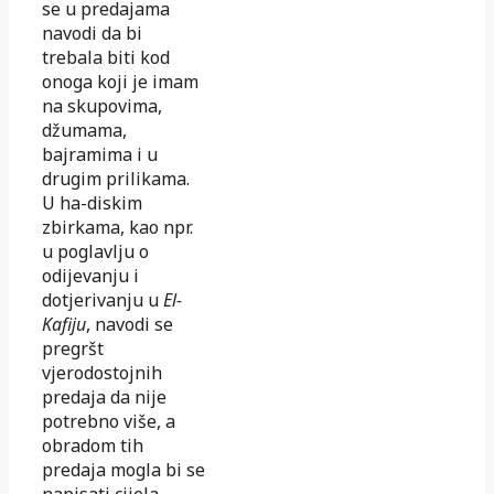
se u predajama
navodi da bi
trebala biti kod
onoga koji je imam
na skupovima,
džumama,
bajramima i u
drugim prilikama.
U ha-diskim
zbirkama, kao npr.
u poglavlju o
odijevanju i
dotjerivanju u
El-
Kafiju
, navodi se
pregršt
vjerodostojnih
predaja da nije
potrebno više, a
obradom tih
predaja mogla bi se
napisati cijela