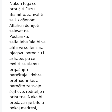
Nakon toga će
proučiti Euzu,
Bismillu, zahvaliti
se Uzvišenom
Allahu i donijeti
salavat na
Poslanika,
sallallahu ‘alejhi ve
alihi ve sellem, na
njegovu porodicu i
ashabe, pa će
moliti za ulemu
prijašnjih
naraštaja i dobre
prethodni-ke, a
naročito za svoje
šejhove, roditelje i
prisutne. A ako bi
predava-nje bilo u
nekoj medresi,