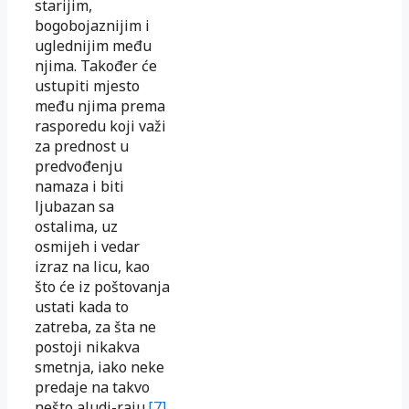
starijim,
bogobojaznijim i
uglednijim među
njima. Također će
ustupiti mjesto
među njima prema
rasporedu koji važi
za prednost u
predvođenju
namaza i biti
ljubazan sa
ostalima, uz
osmijeh i vedar
izraz na licu, kao
što će iz poštovanja
ustati kada to
zatreba, za šta ne
postoji nikakva
smetnja, iako neke
predaje na takvo
nešto aludi-raju.
[7]