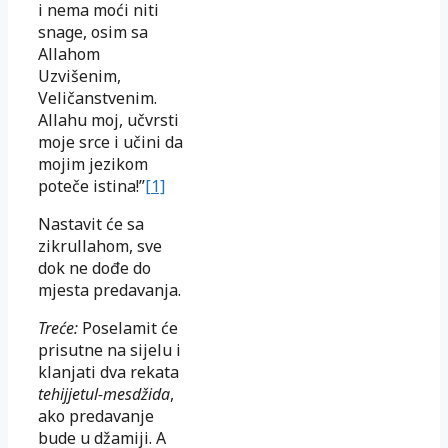
i nema moći niti
snage, osim sa
Allahom
Uzvišenim,
Veličanstvenim.
Allahu moj, učvrsti
moje srce i učini da
mojim jezikom
poteče istina!”
[1]
Nastavit će sa
zikrullahom, sve
dok ne dođe do
mjesta predavanja.
Treće:
Poselamit će
prisutne na sijelu i
klanjati dva rekata
tehijjetul-mesdžida
,
ako predavanje
bude u džamiji. A