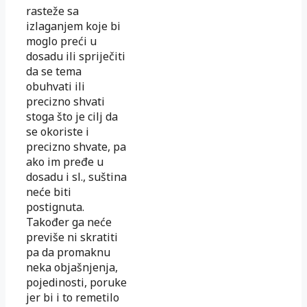
rasteže sa
izlaganjem koje bi
moglo preći u
dosadu ili spriječiti
da se tema
obuhvati ili
precizno shvati
stoga što je cilj da
se okoriste i
precizno shvate, pa
ako im pređe u
dosadu i sl., suština
neće biti
postignuta.
Također ga neće
previše ni skratiti
pa da promaknu
neka objašnjenja,
pojedinosti, poruke
jer bi i to remetilo