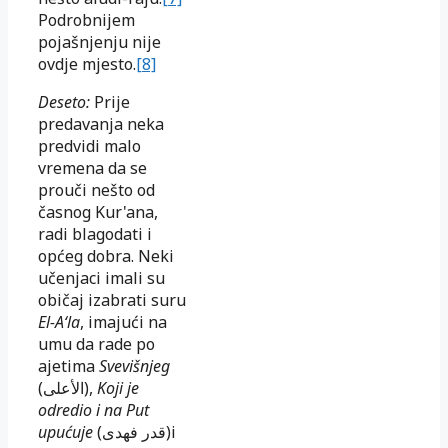
Podrobnijem
pojašnjenju nije
ovdje mjesto.
[8]
Deseto:
Prije
predavanja neka
predvidi malo
vremena da se
prouči nešto od
časnog Kur'ana,
radi blagodati i
općeg dobra. Neki
učenjaci imali su
običaj izabrati suru
El-A‘la
, imajući na
umu da rade po
ajetima
Svevišnjeg
(
الأعلى
),
Koji je
odredio i na Put
upućuje
(
قدر فهدى
)i