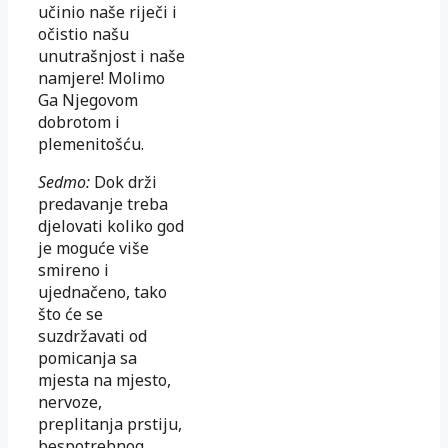
učinio naše riječi i
očistio našu
unutrašnjost i naše
namjere! Molimo
Ga Njegovom
dobrotom i
plemenitošću.
Sedmo:
Dok drži
predavanje treba
djelovati koliko god
je moguće više
smireno i
ujednačeno, tako
što će se
suzdržavati od
pomicanja sa
mjesta na mjesto,
nervoze,
preplitanja prstiju,
bespotrebnog