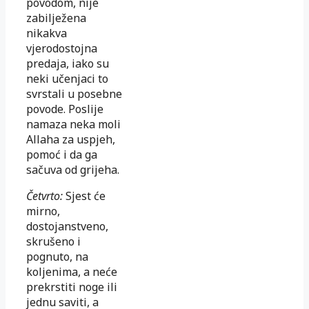
povodom, nije
zabilježena
nikakva
vjerodostojna
predaja, iako su
neki učenjaci to
svrstali u posebne
povode. Poslije
namaza neka moli
Allaha za uspjeh,
pomoć i da ga
sačuva od grijeha.
Četvrto:
Sjest će
mirno,
dostojanstveno,
skrušeno i
pognuto, na
koljenima, a neće
prekrstiti noge ili
jednu saviti, a