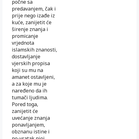
počne sa
predavanjem, čak i
prije nego izađe iz
kuće, zanijetit će
širenje znanja i
promicanje
vrjednota
islamskih znanosti,
dostavljanje
vjerskih propisa
koji su mu na
amanet ostavljeni,
a za koje mu je
naređeno da ih
tumači ljudima.
Pored toga,
zanijetit će
uvećanje znanja
ponavljanjem,
obznanu istine i
po-vratak njoj,