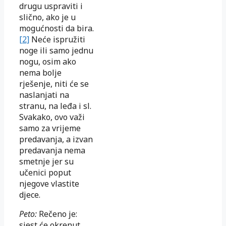
drugu uspraviti i
slično, ako je u
mogućnosti da bira.
[2]
Neće ispružiti
noge ili samo jednu
nogu, osim ako
nema bolje
rješenje, niti će se
naslanjati na
stranu, na leđa i sl.
Svakako, ovo važi
samo za vrijeme
predavanja, a izvan
predavanja nema
smetnje jer su
učenici poput
njegove vlastite
djece.
Peto:
Rečeno je:
sjest će okrenut