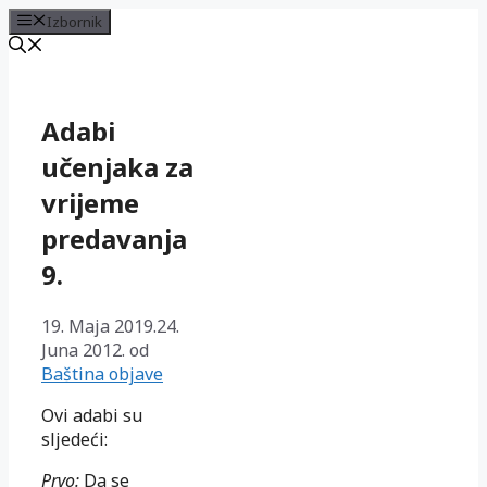
Izbornik
Preskoči
na
sadržaj
Adabi
učenjaka za
vrijeme
predavanja
9.
19. Maja 2019.
24.
Juna 2012.
od
Baština objave
Ovi
adabi su
sljedeći:
Prvo:
Da se